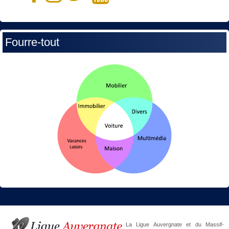
Fourre-tout
La Ligue Auvergnate et du Massif-