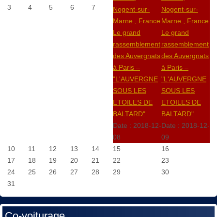
3
4
5
6
7
Nogent-sur-
Nogent-sur-
Marne , France
Marne , France
Le grand
Le grand
rassemblement
rassemblement
des Auvergnats
des Auvergnats
à Paris –
à Paris –
"L'AUVERGNE
"L'AUVERGNE
SOUS LES
SOUS LES
ETOILES DE
ETOILES DE
BALTARD"
BALTARD"
Date :
2018-12-
Date :
2018-12-
08
09
10
11
12
13
14
15
16
17
18
19
20
21
22
23
24
25
26
27
28
29
30
31
Co-voiturage