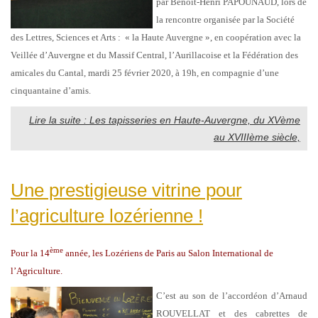
par Benoît-Henri PAPOUNAUD, lors de
la rencontre organisée par la Société
des Lettres, Sciences et Arts : « la Haute Auvergne », en coopération avec la
Veillée d’Auvergne et du Massif Central, l’Aurillacoise et la Fédération des
amicales du Cantal, mardi 25 février 2020, à 19h, en compagnie d’une
cinquantaine d’amis.
Lire la suite : Les tapisseries en Haute-Auvergne, du XVème
au XVIIIème siècle,
Une prestigieuse vitrine pour
l’agriculture lozérienne !
ème
Pour la 14
année, les Lozériens de Paris au Salon International de
l’Agriculture.
C’est au son de l’accordéon d’Arnaud
ROUVELLAT et des cabrettes de