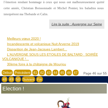
l’émotion rendant hommage à ceux qui nous ont malheureusement quitté
cette année, Christian Boissonnade et Michel Pomier, les baladins nous
interprètent ma Thebaide et Calin.
Lire la suite : Auvergne sur Seine
Meilleurs vœux 2020 !
Incandescente et volcanique Nuit Arverne 2019
Disparition de Jean-Jacques Lambert...
L'AUVERGNE SOUS LES ETOILES DE BALTARD : SOIRÉE
VOLCANIQUE !...
30ème foire à la châtaigne de Mourjou
Début
Précédent
41
42
43
44
45
46
47
Page 46 sur 55
48
49
50
Suivant
Fin
Election !