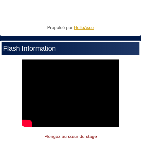
Propulsé par
HelloAsso
Flash Information
Plongez au cœur du stage