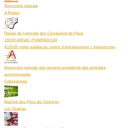
Rencontre estivale
A Rodez
23
Aoû
Repas de l'amicale des Corréziens de Paris
19230 ARNAC POMPADOUR
A15h30 visite guidée du centre d’entraînement + hippodrome
25
Aoû
Rencontre estivale des anciens présidents des amicales
aveyronnaises
Cabrespines
09
Oct
Marché des Pays de l’Aveyron
rue l'Aubrac
21
Nov