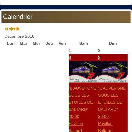
Calendrier
Décembre 2018
Lun
Mar
Mer
Jeu
Ven
Sam
Dim
1
2
8
9
"L'AUVERGNE
"L'AUVERGNE
SOUS LES
SOUS LES
ETOILES DE
ETOILES DE
BALTARD"
BALTARD"
20:00
20:00
Pavillon
Pavillon
Baltard,
Baltard,