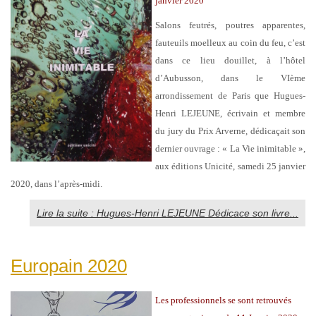
janvier 2020
Salons feutrés, poutres apparentes,
fauteuils moelleux au coin du feu, c’est
dans ce lieu douillet, à l’hôtel
d’Aubusson, dans le VIème
arrondissement de Paris que Hugues-
Henri LEJEUNE, écrivain et membre
du jury du Prix Arverne, dédicaçait son
dernier ouvrage : « La Vie inimitable »,
aux éditions Unicité, samedi 25 janvier
2020, dans l’après-midi.
Lire la suite : Hugues-Henri LEJEUNE Dédicace son livre...
Europain 2020
Les professionnels se sont retrouvés