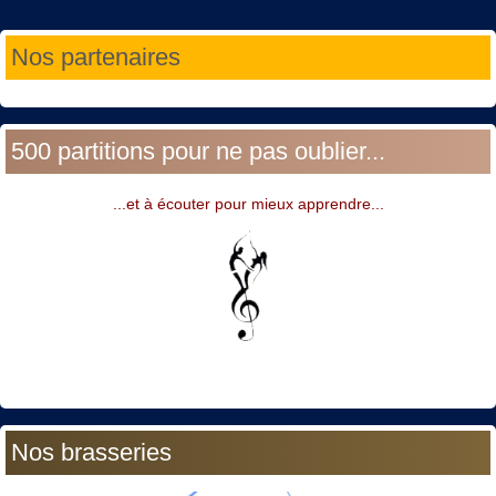
Année
Mois
Année
Mois
Nos partenaires
précédente
précédent
suivante
suivant
500 partitions pour ne pas oublier...
...et à écouter pour mieux apprendre...
Nos brasseries