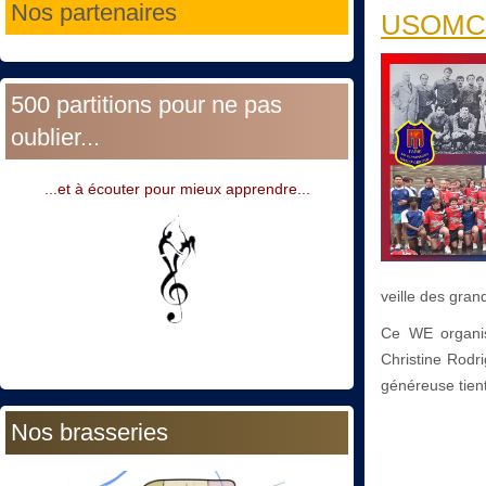
Nos partenaires
USOMC : 
500 partitions pour ne pas
oublier...
...et à écouter pour mieux apprendre...
veille des gran
Ce WE organ
Christine Rodr
généreuse tien
Nos brasseries