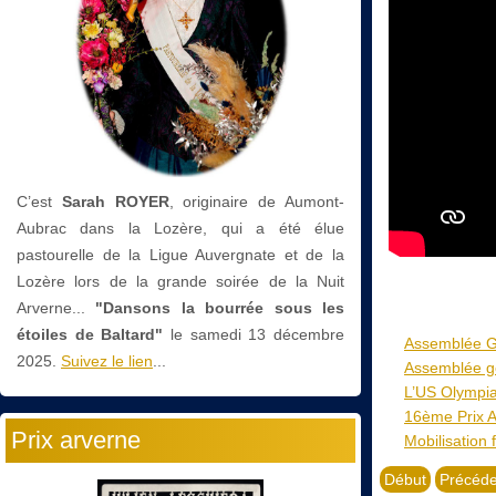
C’est
Sarah ROYER
, originaire de Aumont-
Aubrac dans la Lozère, qui a été élue
pastourelle de la Ligue Auvergnate et de la
Lozère lors de la grande soirée de la Nuit
Arverne...
"Dansons la bourrée sous les
étoiles de Baltard"
le
samedi 13 décembre
Assemblée G
2025.
Suivez le lien
...
Assemblée gé
L’US Olympia
16ème Prix A
Prix arverne
Mobilisation 
Début
Précéde