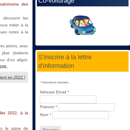
Co-voiturage
patrimoine des
 découvrir les
ous initier à la
ques notes à la
vec jetons, avec
jâse (batterie
S'inscrire à la lettre
ur d'un aligot-
d'information
20€.
vient en 2022 !
*
Indications requises
Adresse Email
*
Prénom
*
llet 2022, à la
Nom
*
s le signe de