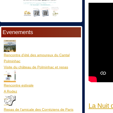
Evenements
10
Aoû
Rencontre d'été des amoureux du Cantal
Polminhac
Visite du château de Polminhac et repas
12
Aoû
Rencontre estivale
A Rodez
23
Aoû
La Nuit 
Repas de l'amicale des Corréziens de Paris