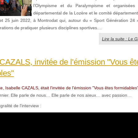
l’Olympisme et du Paralympisme et organisées 
départemental de la Lozère et le comité département
4 et 25 juin 2022, à Montrodat qui, autour du « Sport Génération 24 
ations de pratiquer plusieurs disciplines sportives....
Lire la suite : Le G
 CAZALS, invitée de l'émission "Vous êt
les"
e, Isabelle CAZALS, était l'invitée de l'émission "Vous êtes formidables
dernier. Elle parle de nous… Elle parle de nos aïeux… avec passion…
gralité de l'interview :