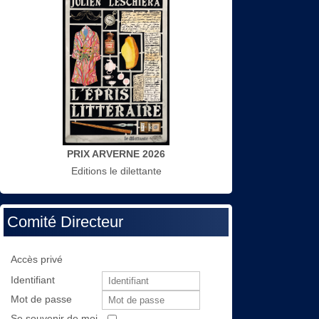
PRIX ARVERNE 2026
Editions le dilettante
Comité Directeur
Accès privé
Identifiant
Mot de passe
Se souvenir de moi