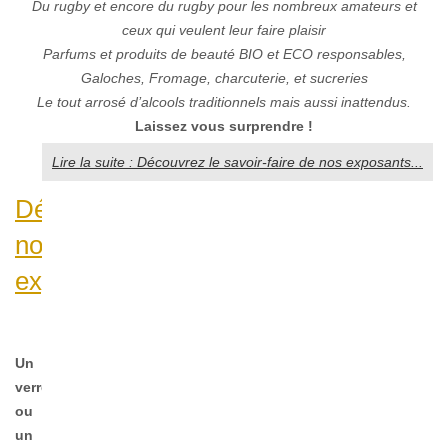
Du rugby et encore du rugby pour les nombreux amateurs et
ceux qui veulent leur faire plaisir
Parfums et produits de beauté BIO et ECO responsables,
Galoches, Fromage, charcuterie, et sucreries
Le tout arrosé d’alcools traditionnels mais aussi inattendus.
Laissez vous
surprendre !
Lire la suite : Découvrez le savoir-faire de nos exposants...
Découvrez
nos
exposants...
Un
verre
ou
un