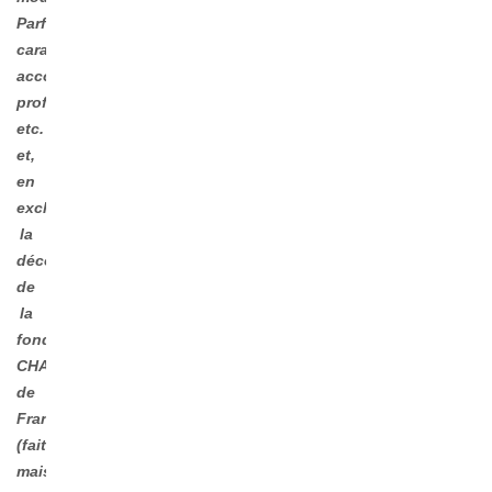
Parfums,
caramels,
accompagnements
professionnels,
etc.
et,
en
exclusivité,
la
découverte
de
la
fondue
CHAMPIONNE
de
France
(faite,
mais