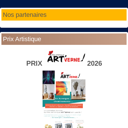
Année
Mois
Année
Mois
Nos partenaires
précédente
précédent
suivante
suivant
Prix Artistique
PRIX
2026