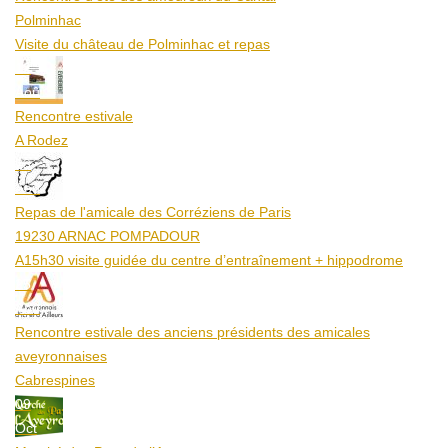
Polminhac
Visite du château de Polminhac et repas
12
Aoû
Rencontre estivale
A Rodez
23
Aoû
Repas de l'amicale des Corréziens de Paris
19230 ARNAC POMPADOUR
A15h30 visite guidée du centre d’entraînement + hippodrome
25
Aoû
Rencontre estivale des anciens présidents des amicales
aveyronnaises
Cabrespines
09
Oct