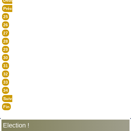
Début
Précédent
25
26
27
28
29
30
31
32
33
34
Suivant
Fin
Election !