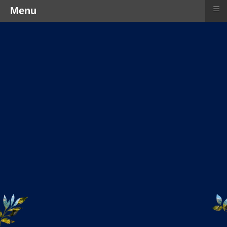
≡
Menu