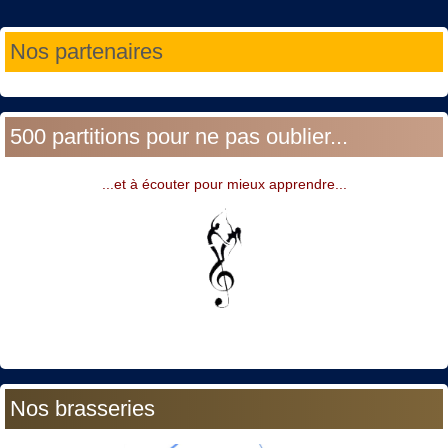
Année
Mois
Année
Mois
Nos partenaires
précédente
précédent
suivante
suivant
500 partitions pour ne pas oublier...
...et à écouter pour mieux apprendre...
Nos brasseries