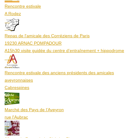
Rencontre estivale
A Rodez
23
Aoû
Repas de l'amicale des Corréziens de Paris
19230 ARNAC POMPADOUR
A15h30 visite guidée du centre d’entraînement + hippodrome
25
Aoû
Rencontre estivale des anciens présidents des amicales
aveyronnaises
Cabrespines
09
Oct
Marché des Pays de l’Aveyron
rue l'Aubrac
21
Nov