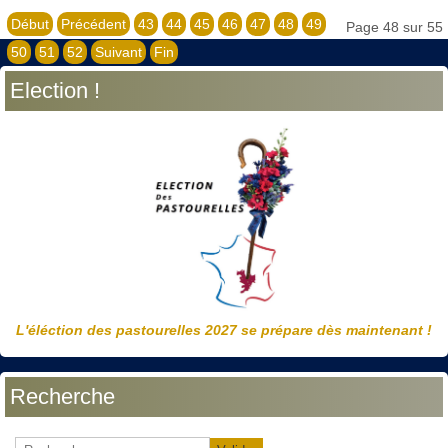
Début
Précédent
43
44
45
46
47
48
49
Page 48 sur 55
50
51
52
Suivant
Fin
Election !
L'éléction des pastourelles 2027 se prépare dès maintenant !
Recherche