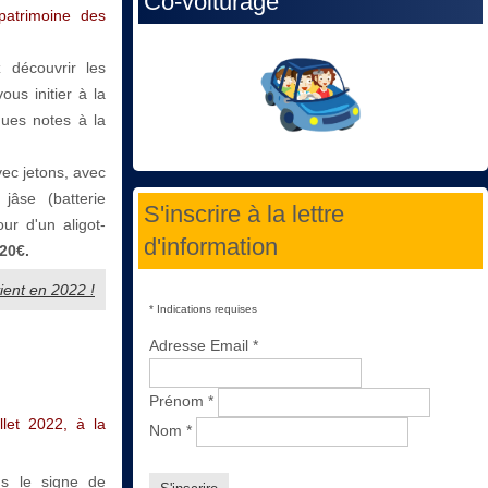
Co-voiturage
patrimoine des
 découvrir les
ous initier à la
ques notes à la
vec jetons, avec
jâse (batterie
S'inscrire à la lettre
ur d'un aligot-
d'information
20€.
vient en 2022 !
*
Indications requises
Adresse Email
*
Prénom
*
llet 2022, à la
Nom
*
s le signe de