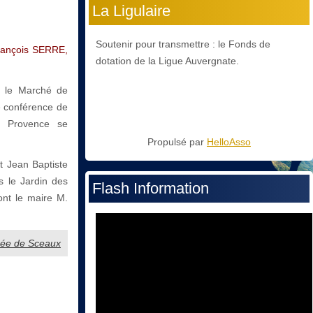
La Ligulaire
Soutenir pour transmettre : le Fonds de
rançois SERRE,
dotation de la Ligue Auvergnate.
c le Marché de
 conférence de
n Provence se
Propulsé par
HelloAsso
t Jean Baptiste
 le Jardin des
Flash Information
ont le maire M.
ibrée de Sceaux