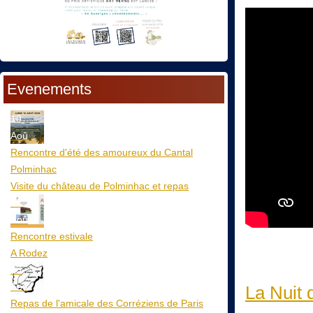
Evenements
10
Aoû
Rencontre d'été des amoureux du Cantal
Polminhac
Visite du château de Polminhac et repas
12
Aoû
Rencontre estivale
A Rodez
23
Aoû
La Nuit 
Repas de l'amicale des Corréziens de Paris