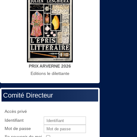
PRIX ARVERNE 2026
Editions le dilettante
Comité Directeur
Accès privé
Identifiant
Mot de passe
Se souvenir de moi