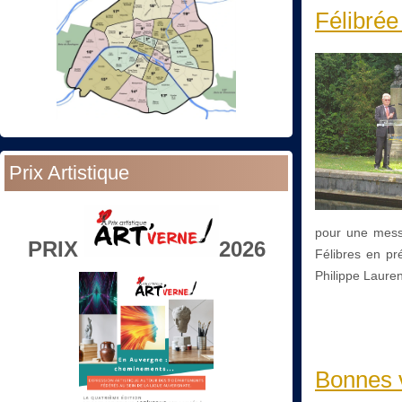
Félibré
Prix Artistique
pour une mess
PRIX
2026
Félibres en pr
Philippe Lauren
Bonnes v