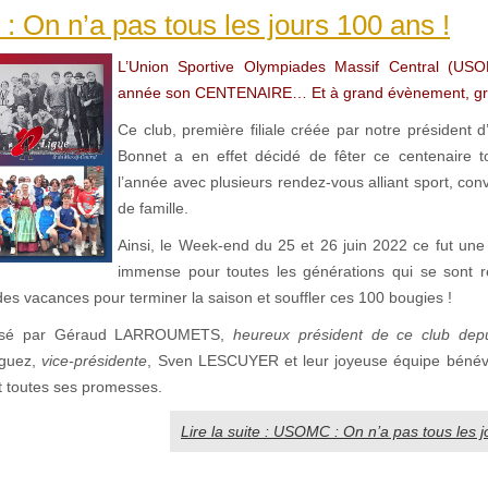
On n’a pas tous les jours 100 ans !
L’Union Sportive Olympiades Massif Central (USO
année son CENTENAIRE… Et à grand évènement, gra
Ce club, première filiale créée par notre président 
Bonnet a en effet décidé de fêter ce centenaire t
l’année avec plusieurs rendez-vous alliant sport, conviv
de famille.
Ainsi, le Week-end du 25 et 26 juin 2022 ce fut une 
immense pour toutes les générations qui se sont r
des vacances pour terminer la saison et souffler ces 100 bougies !
isé par Géraud LARROUMETS,
heureux président de ce club dep
iguez,
vice-présidente
, Sven LESCUYER et leur joyeuse équipe bénév
t toutes ses promesses.
Lire la suite : USOMC : On n’a pas tous les j