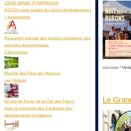
19230 ARNAC POMPADOUR
A15h30 visite guidée du centre d’entraînement
+ hippodrome
25
Aoû
Rencontre estivale des anciens présidents des
amicales aveyronnaises
Cabrespines
09
Oct
saucisse !
Uniq
Marché des Pays de l’Aveyron
rue l'Aubrac
21
Nov
Le Grand
60 ans du Foyer de la Cité des Fleurs
Avec la présence des 3 évêques des
départements fondateurs.
20
Mar