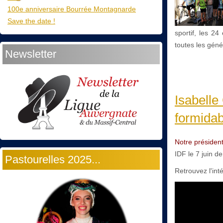
100e anniversaire Bourrée Montagnarde
Save the date !
sportif, les 2
toutes les génér
Newsletter
Isabelle
formidab
Notre président
IDF le 7 juin 
Pastourelles 2025...
Retrouvez l'inté