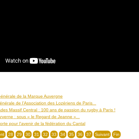
énérale de la Marque Auvergne
nérale de l’Association des Lozériens de Paris...
des Massif Central : 100 ans de passion du rugby à Paris !
rverne : sous « le Regard de Jeanne »...
forte pour l'avenir de la fédération du Cantal
nt
28
29
30
31
32
33
34
35
36
37
Suivant
Fin