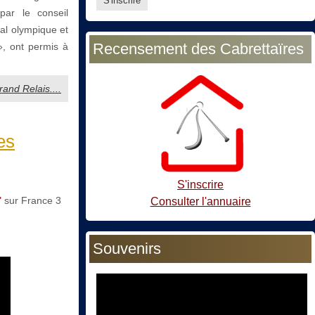
par le conseil
al olympique et
Recensement des Cabrettaïres
», ont permis à
rand Relais....
es
S'inscrire
"
sur France 3
Consulter l'annuaire
Souvenirs