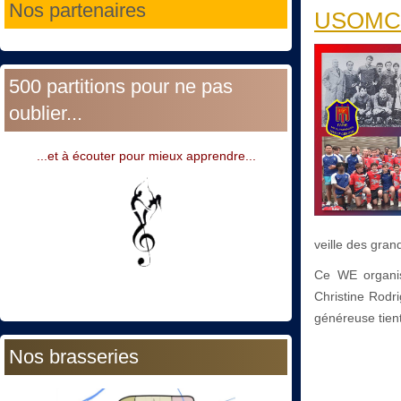
Nos partenaires
USOMC : 
500 partitions pour ne pas
oublier...
...et à écouter pour mieux apprendre...
veille des gran
Ce WE organ
Christine Rodr
généreuse tien
Nos brasseries