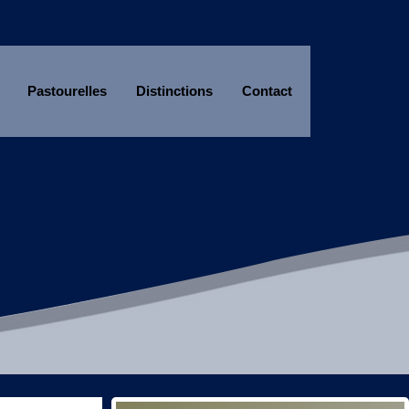
Pastourelles
Distinctions
Contact
Année
Mois
Année
Mois