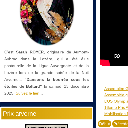
C’est
Sarah ROYER
, originaire de Aumont-
Aubrac dans la Lozère, qui a été élue
pastourelle de la Ligue Auvergnate et de la
Lozère lors de la grande soirée de la Nuit
Arverne...
"Dansons la bourrée sous les
étoiles de Baltard"
le
samedi 13 décembre
Assemblée G
2025.
Suivez le lien
...
Assemblée gé
L’US Olympia
16ème Prix A
Prix arverne
Mobilisation 
Début
Précéde