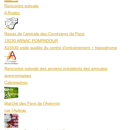
Rencontre estivale
A Rodez
23
Aoû
Repas de l'amicale des Corréziens de Paris
19230 ARNAC POMPADOUR
A15h30 visite guidée du centre d’entraînement + hippodrome
25
Aoû
Rencontre estivale des anciens présidents des amicales
aveyronnaises
Cabrespines
09
Oct
Marché des Pays de l’Aveyron
rue l'Aubrac
21
Nov