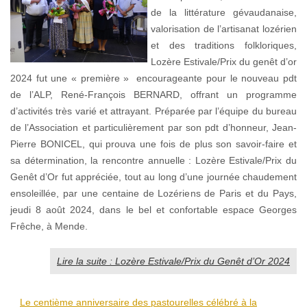
de la littérature gévaudanaise,
valorisation de l’artisanat lozérien
et des traditions folkloriques,
Lozère Estivale/Prix du genêt d’or
2024 fut une « première » encourageante pour le nouveau pdt
de l’ALP, René-François BERNARD, offrant un programme
d’activités très varié et attrayant. Préparée par l’équipe du bureau
de l’Association et particulièrement par son pdt d’honneur, Jean-
Pierre BONICEL, qui prouva une fois de plus son savoir-faire et
sa détermination, la rencontre annuelle : Lozère Estivale/Prix du
Genêt d’Or fut appréciée, tout au long d’une journée chaudement
ensoleillée, par une centaine de Lozériens de Paris et du Pays,
jeudi 8 août 2024, dans le bel et confortable espace Georges
Frêche, à Mende.
Lire la suite : Lozère Estivale/Prix du Genêt d’Or 2024
Le centième anniversaire des pastourelles célébré à la