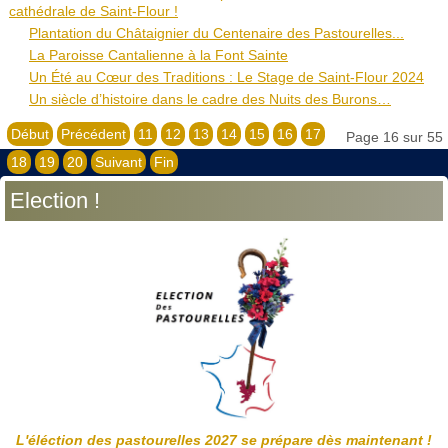
cathédrale de Saint-Flour !
Plantation du Châtaignier du Centenaire des Pastourelles...
La Paroisse Cantalienne à la Font Sainte
Un Été au Cœur des Traditions : Le Stage de Saint-Flour 2024
Un siècle d’histoire dans le cadre des Nuits des Burons…
Début
Précédent
11
12
13
14
15
16
17
Page 16 sur 55
18
19
20
Suivant
Fin
Election !
L'éléction des pastourelles 2027 se prépare dès maintenant !