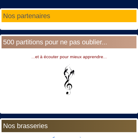
Année
Mois
Année
Mois
Nos partenaires
précédente
précédent
suivante
suivant
500 partitions pour ne pas oublier...
...et à écouter pour mieux apprendre...
Nos brasseries