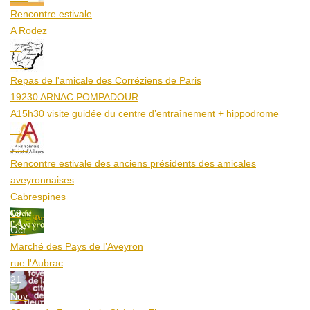
Rencontre estivale
A Rodez
23
Aoû
Repas de l'amicale des Corréziens de Paris
19230 ARNAC POMPADOUR
A15h30 visite guidée du centre d’entraînement + hippodrome
25
Aoû
Rencontre estivale des anciens présidents des amicales
aveyronnaises
Cabrespines
09
Oct
Marché des Pays de l’Aveyron
rue l'Aubrac
21
Nov