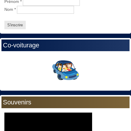
Prénom
*
Nom
*
Co-voiturage
Souvenirs