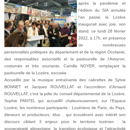
après la pandémie et
l’édition du SIA annulée
l’an passé, la Lozère
inaugurait avec joie, son
stand, ce lundi 28 février
2022, à 17h, en présence
de nombreuses
personnalités politiques du département et de la région Occitanie,
des responsables associatifs et la pastourelle de l’Aveyron,
costumée et très souriante, Camille NOYER, remplaçant la
pastourelle de la Lozère, excusée.
Accueillis par la musique entraînante des cabrettes de Sylvie
BONNET et Jacques ROUVELLAT et l’accordéon d’Arnaud
ROUVELLAT, c’est la pdte du conseil départemental de la Lozère,
Sophie PANTEL qui accueillît chaleureusement, sur l’Espace
Lozère, les nombreux participants : Lozériens de Paris, du Pays,
éleveurs et producteurs, élus… qui écoutèrent avec intérêt son
discours ciblant 3 enjeux pour le territoire lozérien : la
souveraineté alimentaire, la transition écologique et l’attractivité