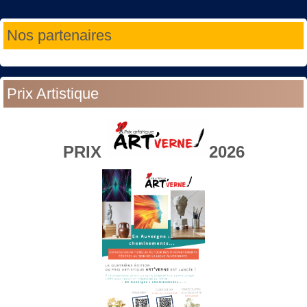
Année
Mois
Année
Mois
Nos partenaires
précédente
précédent
suivante
suivant
Prix Artistique
PRIX
2026