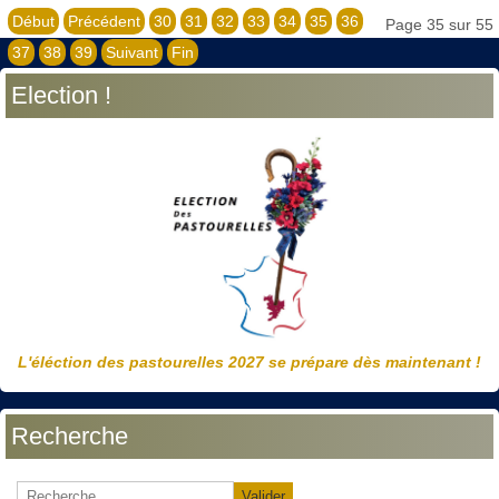
Début
Précédent
30
31
32
33
34
35
36
Page 35 sur 55
37
38
39
Suivant
Fin
Election !
L'éléction des pastourelles 2027 se prépare dès maintenant !
Recherche
Valider