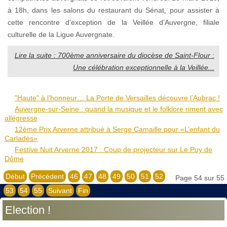
à 18h, dans les salons du restaurant du Sénat, pour assister à
cette rencontre d’exception de la Veillée d’Auvergne, filiale
culturelle de la Ligue Auvergnate.
Lire la suite : 700ème anniversaire du diocèse de Saint-Flour :
Une célébration exceptionnelle à la Veillée...
"Haute" à l’honneur… La Porte de Versailles découvre l’Aubrac !
Auvergne-sur-Seine : quand la musique et le folklore riment avec
allégresse
12ème Prix Arverne attribué à Serge Camaille pour «L’enfant du
Carladès»
Festive Nuit Arverne 2017 : Coup de projecteur sur Le Puy de
Dôme
Début
Précédent
46
47
48
49
50
51
52
Page 54 sur 55
53
54
55
Suivant
Fin
Election !