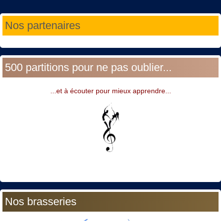
Année
Mois
Année
Mois
Nos partenaires
précédente
précédent
suivante
suivant
500 partitions pour ne pas oublier...
...et à écouter pour mieux apprendre...
Nos brasseries