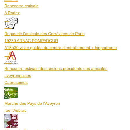
Rencontre estivale
A Rodez
23
Aoû
Repas de l'amicale des Corréziens de Paris
19230 ARNAC POMPADOUR
A15h30 visite guidée du centre d’entraînement + hippodrome
25
Aoû
Rencontre estivale des anciens présidents des amicales
aveyronnaises
Cabrespines
09
Oct
Marché des Pays de l’Aveyron
rue l'Aubrac
21
Nov