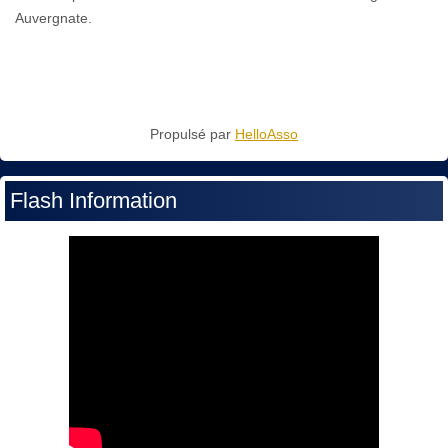
Auvergnate.
Propulsé par
HelloAsso
Flash Information