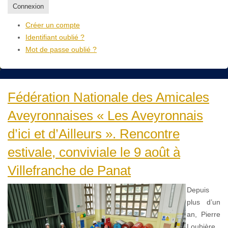
Connexion
Créer un compte
Identifiant oublié ?
Mot de passe oublié ?
Fédération Nationale des Amicales
Aveyronnaises « Les Aveyronnais
d’ici et d’Ailleurs ». Rencontre
estivale, conviviale le 9 août à
Villefranche de Panat
Depuis
plus d’un
an, Pierre
Loubière,