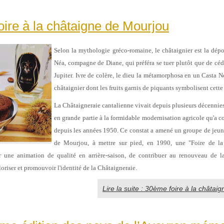
ire à la châtaigne de Mourjou
Selon la mythologie gréco-romaine, le châtaignier est la dépo
Néa, compagne de Diane, qui préféra se tuer plutôt que de cé
Jupiter. Ivre de colère, le dieu la métamorphosa en un Casta Ne
châtaignier dont les fruits garnis de piquants symbolisent cet
La Châtaigneraie cantalienne vivait depuis plusieurs décennies 
en grande partie à la formidable modernisation agricole qu'a c
depuis les années 1950. Ce constat a amené un groupe de jeu
de Mourjou, à mettre sur pied, en 1990, une "Foire de la
éer une animation de qualité en arrière-saison, de contribuer au renouveau de l
loriser et promouvoir l'identité de la Châtaigneraie.
Lire la suite : 30ème foire à la châtai