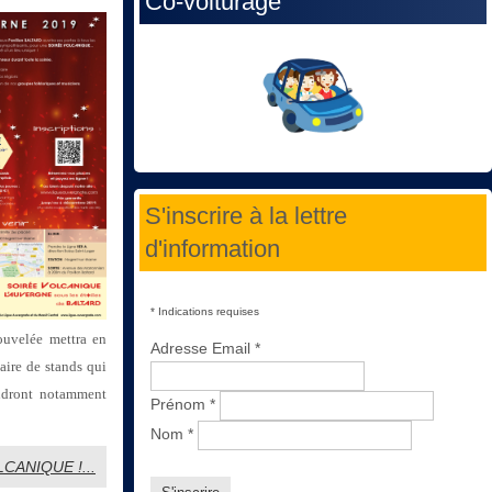
Co-voiturage
S'inscrire à la lettre
d'information
*
Indications requises
nouvelée mettra en
Adresse Email
*
iaire de stands qui
endront notamment
Prénom
*
Nom
*
CANIQUE !...