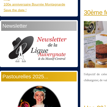
100e anniversaire Bourrée Montagnarde
Save the date !
30ème fo
Newsletter
l'objectif de cr
Pastourelles 2025...
châtaignier, de va