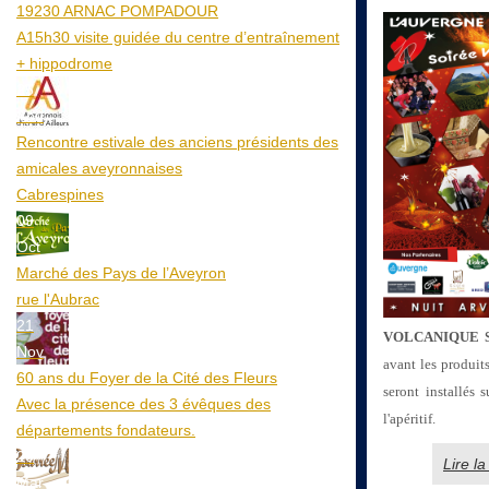
19230 ARNAC POMPADOUR
A15h30 visite guidée du centre d’entraînement
+ hippodrome
25
Aoû
Rencontre estivale des anciens présidents des
amicales aveyronnaises
Cabrespines
09
Oct
Marché des Pays de l’Aveyron
rue l'Aubrac
21
VOLCANIQUE 
Nov
avant les produits
60 ans du Foyer de la Cité des Fleurs
seront installés
Avec la présence des 3 évêques des
l'apéritif.
départements fondateurs.
20
Lire 
Mar