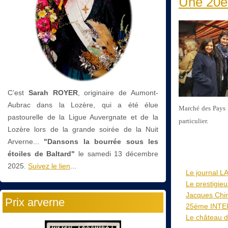
Une 20è
C’est
Sarah ROYER
, originaire de Aumont-
Aubrac dans la Lozère, qui a été élue
Marché des Pays d
pastourelle de la Ligue Auvergnate et de la
particulier.
Lozère lors de la grande soirée de la Nuit
Arverne...
"Dansons la bourrée sous les
étoiles de Baltard"
le
samedi 13 décembre
2025.
Suivez le lien
...
Le journal 
Le prestigie
Jacques Chir
Prix arverne
25ème INTERG
Le château de