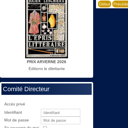
Début
Précéde
PRIX ARVERNE 2026
Editions le dilettante
Comité Directeur
Accès privé
Identifiant
Mot de passe
Se souvenir de moi