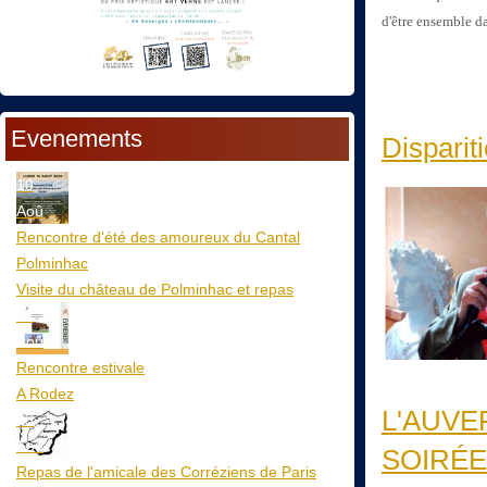
d'être ensemble d
Evenements
Disparit
10
Aoû
Rencontre d'été des amoureux du Cantal
Polminhac
Visite du château de Polminhac et repas
12
Aoû
Rencontre estivale
A Rodez
L'AUVE
23
Aoû
SOIRÉE
Repas de l'amicale des Corréziens de Paris