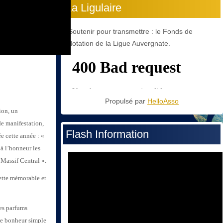
La Ligulaire
Soutenir pour transmettre : le Fonds de
dotation de la Ligue Auvergnate.
Propulsé par
HelloAsso
ion, un
de manifestation,
Flash Information
ée cette année : «
 à l’honneur les
 Massif Central ».
ette mémorable et
des parfums
 le bonheur simple