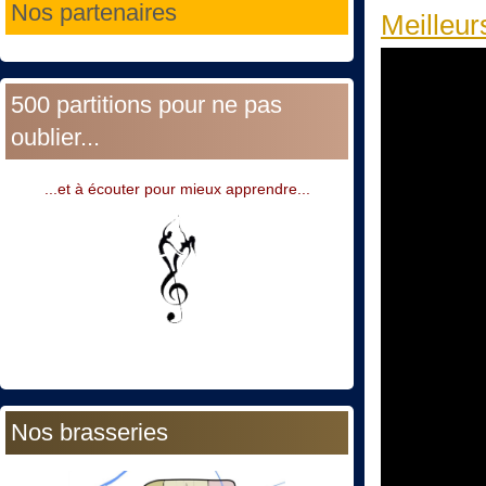
Nos partenaires
Meilleur
500 partitions pour ne pas
oublier...
...et à écouter pour mieux apprendre...
Nos brasseries