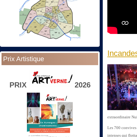
Incandes
Prix Artistique
PRIX
2026
extraordinaire Nui
Les 700 convives d
intenses qui flott