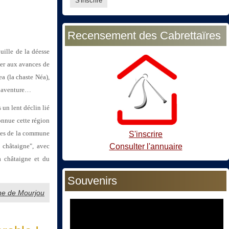
Recensement des Cabrettaïres
uille de la déesse
der aux avances de
a (la chaste Néa),
te aventure…
un lent déclin lié
onnue cette région
nes de la commune
S'inscrire
Consulter l'annuaire
 châtaigne", avec
a châtaigne et du
Souvenirs
gne de Mourjou