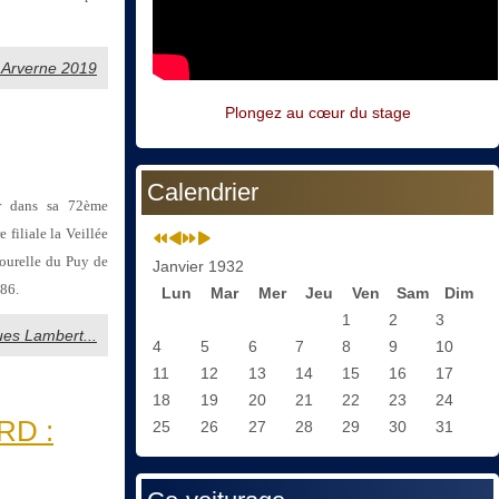
t Arverne 2019
Plongez au cœur du stage
Calendrier
er dans sa 72ème
e filiale la Veillée
tourelle du Puy de
Janvier 1932
986.
Lun
Mar
Mer
Jeu
Ven
Sam
Dim
1
2
3
ques Lambert...
4
5
6
7
8
9
10
11
12
13
14
15
16
17
18
19
20
21
22
23
24
RD :
25
26
27
28
29
30
31