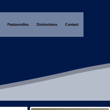
Pastourelles
Distinctions
Contact
Année
Mois
Année
Mois