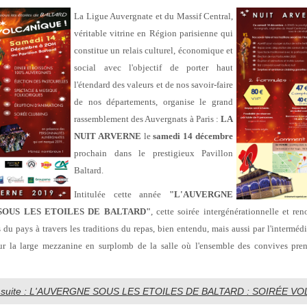
La Ligue Auvergnate et du Massif Central,
véritable vitrine en Région parisienne qui
constitue un relais culturel, économique et
social avec l'objectif de porter haut
l'étendard des valeurs et de nos savoir-faire
de nos départements, organise le grand
rassemblement des Auvergnats à Paris :
LA
NUIT ARVERNE
le
samedi 14 décembre
prochain dans le prestigieux Pavillon
Baltard.
Intitulée cette année
"L'AUVERGNE
SOUS LES ETOILES DE BALTARD"
, cette soirée intergénérationnelle et re
 du pays à travers les traditions du repas, bien entendu, mais aussi par l'interméd
 sur la large mezzanine en surplomb de la salle où l'ensemble des convives pr
la suite : L'AUVERGNE SOUS LES ETOILES DE BALTARD : SOIRÉE VOL