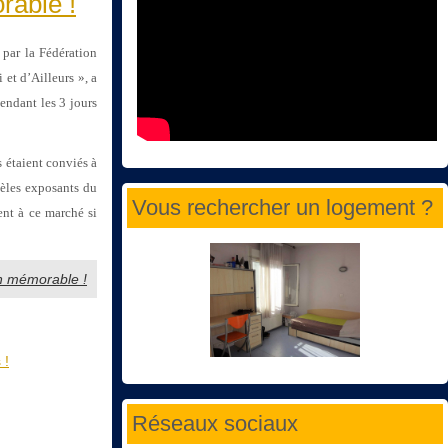
rable !
par la Fédération
et d’Ailleurs », a
endant les 3 jours
s étaient conviés à
dèles exposants du
Vous rechercher un logement ?
ent à ce marché si
on mémorable !
 !
Réseaux sociaux