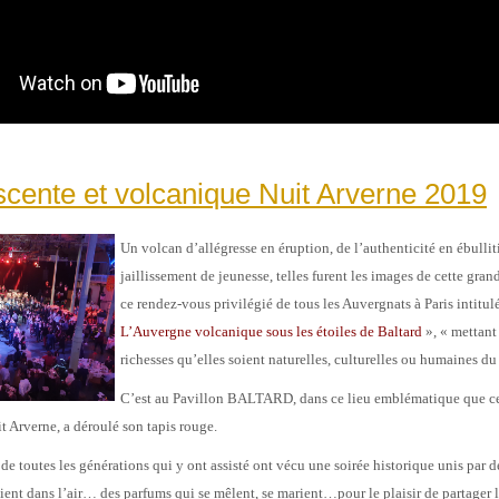
cente et volcanique Nuit Arverne 2019
Un volcan d’allégresse en éruption, de l’authenticité en ébullit
jaillissement de jeunesse, telles furent les images de cette gran
ce rendez-vous privilégié de tous les Auvergnats à Paris intitul
L’Auvergne volcanique sous les étoiles de Baltard
», « mettant
richesses qu’elles soient naturelles, culturelles ou humaines du
C’est au Pavillon BALTARD, dans ce lieu emblématique que c
t Arverne, a déroulé son tapis rouge.
e toutes les générations qui y ont assisté ont vécu une soirée historique unis par 
aient dans l’air… des parfums qui se mêlent, se marient…pour le plaisir de partager