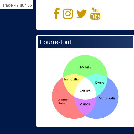
Page 47 sur 55
Fourre-tout