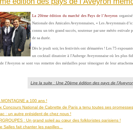
me édition des pays de l’Aveyron mémo
La 20ème édition du marché des Pays de l’Aveyron
organisé 
Nationale des Amicales Aveyronnaises, « Les Aveyronnais d’ici 
connu un très grand succès, soutenue par une météo estivale p
de sa durée.
Dès le jeudi soir, les festivités ont démarrées ! Les 75 exposant
un cocktail dinatoire à l'Auberge Aveyronnaise où les plus fi
e l'Aveyron se sont vus remettre des médailles pour témoigner de leur attachem
Lire la suite : Une 20ème édition des pays de l’Aveyr
LA MONTAGNE a 100 ans !
ux Concours National de Cabrette de Paris a tenu toutes ses promesses
ac : un autre président de chez nous !
ROUPES : Un grand soleil au cœur des folkloristes parisiens !
 Salles fait chanter les papilles...