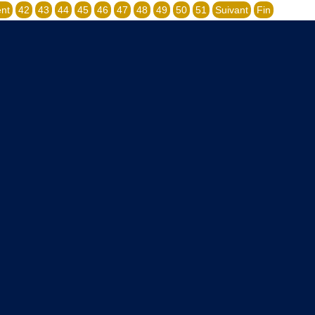
nt
42
43
44
45
46
47
48
49
50
51
Suivant
Fin