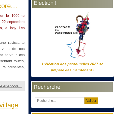
Election !
précédente
précédent
suivante
suivant
ncore…
urer le 100ème
di 22 septembre
as, à Issy Les
une ravissante
ez-vous de ces
ec ferveur ces
sentant toutes,
L'éléction des pastourelles 2027 se
ours présentes,
prépare dès maintenant !
Recherche
core et encore…
Valider
village