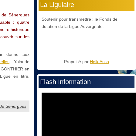
La Ligulaire
ge de Sénergues
Soutenir pour transmettre : le Fonds de
uable : quatre
dotation de la Ligue Auvergnate.
moire historique
couvrir sur les
oir donné aux
elles
: Yolande
Propulsé par
HelloAsso
ne GONTHIER en
igue en titre,
Flash Information
e de Sénergues