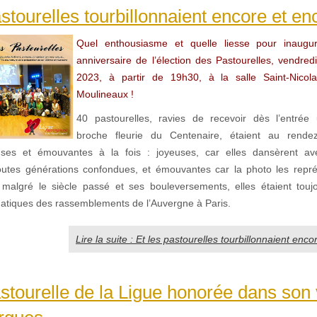
astourelles tourbillonnaient encore et e
Quel enthousiasme et quelle liesse pour inaug
anniversaire de l’élection des Pastourelles, vendre
2023, à partir de 19h30, à la salle Saint-Nicol
Moulineaux !
40 pastourelles, ravies de recevoir dès l’entrée 
broche fleurie du Centenaire, étaient au rend
yeuses et émouvantes à la fois : joyeuses, car elles dansèrent av
toutes générations confondues, et émouvantes car la photo les repré
algré le siècle passé et ses bouleversements, elles étaient touj
atiques des rassemblements de l’Auvergne à Paris.
Lire la suite : Et les pastourelles tourbillonnaient en
stourelle de la Ligue honorée dans son 