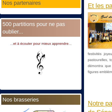
Nos partenaires
Et les p
500 partitions pour ne pas
oublier...
...et à écouter pour mieux apprendre...
festivités jo
pastourelles, 
démontra que m
figures emblém
Nos brasseries
Notre pa