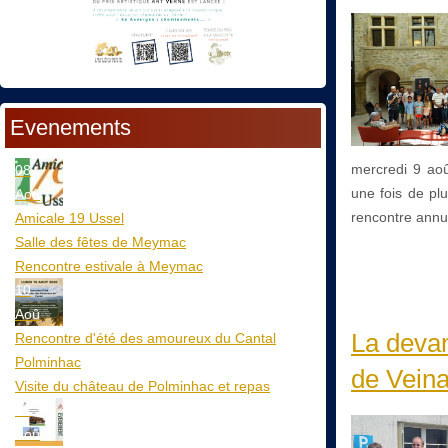
Evenements
mercredi 9 aoû
08
une fois de plu
Aoû
rencontre annu
Amicale 19 Ussel
Salle des fêtes de Meymac
Rencontre estivale à Meymac
10
Aoû
La deva
Rencontre d'été des amoureux du Cantal
Polminhac
de Vein
Visite du château de Polminhac et repas
12
Aoû