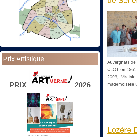
de Séne
Prix Artistique
Auvergnats de
CLOT en 1961,
2003, Virgini
PRIX
2026
mademoiselle 
Lozère E