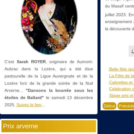
du Massif cent
juillet 2023. E
enseignement al
la découverte d
L
C’est
Sarah ROYER
, originaire de Aumont-
Aubrac dans la Lozère, qui a été élue
Belle fête sp
La Fête de l
pastourelle de la Ligue Auvergnate et de la
Cabrettes et 
Lozère lors de la grande soirée de la Nuit
Célébration 
Arverne...
"Dansons la bourrée sous les
Stage arts et
étoiles de Baltard"
le
samedi 13 décembre
2025.
Suivez le lien
...
Début
Précéde
Prix arverne