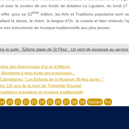
ral avec le soutien de son fonds de dotation La Ligulaire, du lundi 17
ème
n effet, pour sa 52
édition, les Arts et Traditions populaires sont v
liant la danse, le chant, la langue d’Oc, la cuisine et bien entendu l’
e nos instruments de musique traditionnelle aux plus jeunes.
ire la suite : 52ème stage de St Flour : Un vent de jeunesse au service 
ortive des Aveyronnais d’Ici et d’Ailleurs
a Montagne a tenu toute ses promesses...
Cabrettaïres " Les Enfants de la Musique 30 Ans après ! "
des 120 ans de la mort de Théophile Roussel
 traditions populaires et musique traditionnelle
nt
20
21
22
23
24
25
26
27
28
29
Suivant
Fin