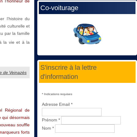
en l’honneur de
Co-voiturage
r l’histoire du
ité culturelle et
u par la famille
 la vie et à la
S'inscrire à la lettre
e de Veinazès
d'information
*
Indications requises
Adresse Email
*
el Régional de
 qui désormais
Prénom
*
nouveau souffle
Nom
*
 marqueurs forts