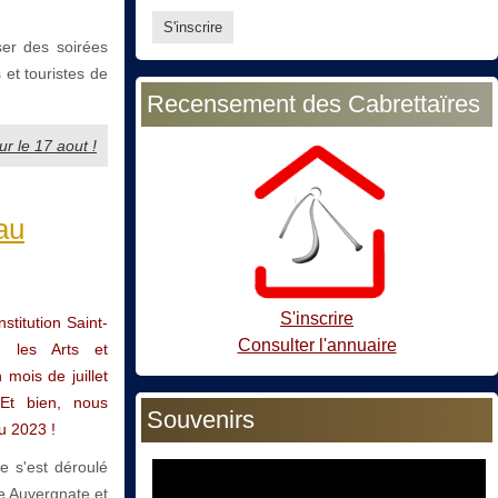
ser des soirées
 et touristes de
Recensement des Cabrettaïres
ur le 17 aout !
au
S'inscrire
stitution Saint-
Consulter l'annuaire
e, les Arts et
 mois de juillet
 Et bien, nous
Souvenirs
u 2023 !
e s'est déroulé
ue Auvergnate et