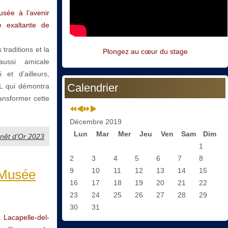
ée à l’avenir
e exaltante de
 traditions et la
Plongez au cœur du stage
ussi amicale
 et d’ailleurs,
Calendrier
EL qui démontra
ransformer cette
Décembre 2019
Lun
Mar
Mer
Jeu
Ven
Sam
Dim
Genêt d’Or 2023
1
2
3
4
5
6
7
8
9
10
11
12
13
14
15
 Musée
16
17
18
19
20
21
22
23
24
25
26
27
28
29
30
31
Lacapelle-del-