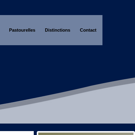
Pastourelles
Distinctions
Contact
Année
Mois
Année
Mois