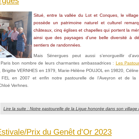
rgues
Situé, entre la vallée du Lot et Conques, le villa
possède un patrimoine naturel et culturel remarq
châteaux, cinq églises et chapelles qui portent la mé
ainsi que des paysages d’une belle diversité à dé
sentiers de randonnées.
Mais Sénergues peut aussi s’enorgueillir d’av
 Paris bon nombre de leurs charmantes ambassadrices :
Les Pastour
 Brigitte VERNHES en 1979, Marie-Hélène POUJOL en 19820, Céli
e FEL en 2007 et enfin notre pastourelle de l’Aveyron et de la L
Chloé Verhnes.
Lire la suite : Notre pastourelle de la Ligue honorée dans son villag
stivale/Prix du Genêt d’Or 2023