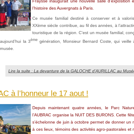
Fraysse inaugurait une nouvelle salle d’exposition 
l’histoire des Auvergnats à Paris.
Ce musée familial destiné à conserver et à valorise
XXème siècle contribue, au fil des années, à l’attractiv
touristique de la région. C’est un musée familial, conç
ème
aujourd’hui la 3
génération, Monsieur Bernard Coste, qui veille à
 musée.
Lire la suite : La devanture de la GALOCHE d’AURILLAC au Musé
 à l’honneur le 17 aout !
Depuis maintenant quatre années, le Parc Natur
l’AUBRAC organise la NUIT DES BURONS. Cette fête
s’échelonne de juin à octobre permet de donner un 
à ces lieux, témoins des activités agro-pastorales et