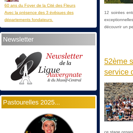
60 ans du Foyer de la Cité des Fleurs
Avec la présence des 3 évêques des
12 soirées ent
départements fondateurs.
exceptionnelles
découvrir un peu
Newsletter
52ème st
service d
Pastourelles 2025...
ce stage organi