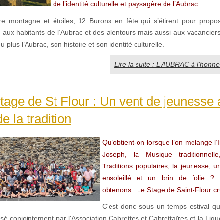
de l’identité culturelle et paysagère de l’Aubrac.
re montagne et étoiles, 12 Burons en fête qui s’étirent pour propo
 aux habitants de l’Aubrac et des alentours mais aussi aux vacanciers
 plus l’Aubrac, son histoire et son identité culturelle.
Lire la suite : L’AUBRAC à l’honne
age de St Flour : Un vent de jeunesse 
e la tradition
Qu’obtient-on lorsque l’on mélange l’In
Joseph, la Musique traditionnell
Traditions populaires, la jeunesse, un
ensoleillé et un brin de folie ?
obtenons : Le Stage de Saint-Flour cr
C'est donc sous un temps estival qu
sé conjointement par l'Association Cabrettes et Cabrettaïres et la Lig