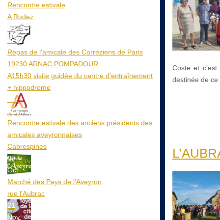
Rencontre estivale
A Rodez
23
Aoû
Repas de l'amicale des Corréziens de Paris
19230 ARNAC POMPADOUR
Coste et c’est 
A15h30 visite guidée du centre d’entraînement
destinée de ce
+ hippodrome
25
Aoû
Rencontre estivale des anciens présidents des
amicales aveyronnaises
Cabrespines
L’AUBRAC
09
Oct
Marché des Pays de l’Aveyron
rue l'Aubrac
21
Nov