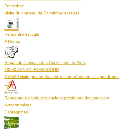
Polminhac
Visite du château de Polminhac et repas
12
Aoû
Rencontre estivale
A Rodez
23
Aoû
Repas de l'amicale des Corréziens de Paris
19230 ARNAC POMPADOUR
A15h30 visite guidée du centre d’entraînement + hippodrome
25
Aoû
Rencontre estivale des anciens présidents des amicales
aveyronnaises
Cabrespines
09
Oct