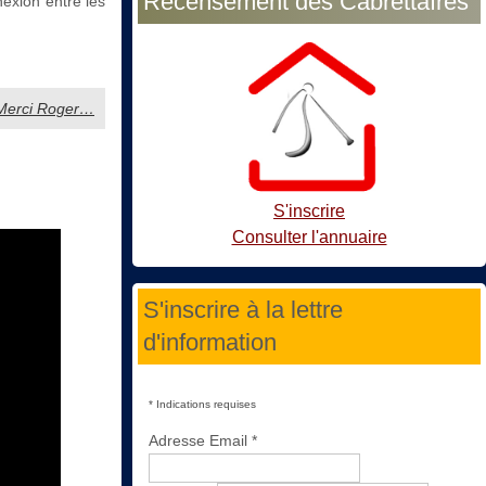
Recensement des Cabrettaïres
nexion entre les
: Merci Roger…
S'inscrire
Consulter l'annuaire
S'inscrire à la lettre
d'information
*
Indications requises
Adresse Email
*