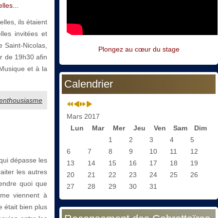
les...
les, ils étaient
les invitées et
e Saint-Nicolas,
Plongez au cœur du stage
ir de 19h30 afin
 Musique et à la
Calendrier
l’enthousiasme
Mars 2017
Lun
Mar
Mer
Jeu
Ven
Sam
Dim
1
2
3
4
5
6
7
8
9
10
11
12
qui dépasse les
13
14
15
16
17
18
19
raiter les autres
20
21
22
23
24
25
26
tendre quoi que
27
28
29
30
31
 me viennent à
e était bien plus