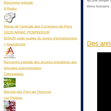
qu'une simple v
Rencontre estivale
êtres humains.
A Rodez
23
Aoû
Repas de l'amicale des Corréziens de Paris
19230 ARNAC POMPADOUR
A15h30 visite guidée du centre d’entraînement
Des anné
+ hippodrome
25
Aoû
Rencontre estivale des anciens présidents des
amicales aveyronnaises
Cabrespines
09
Oct
Marché des Pays de l’Aveyron
rue l'Aubrac
21
Nov