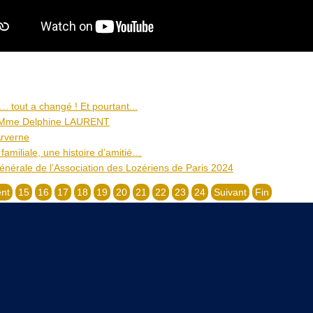
. tout a changé ! Et pourtant...
 Mme Delphine LAURENT
Arverne
 familiale, une histoire d’amitié…
nérale de l’Association des Lozériens de Paris 2024
nt
15
16
17
18
19
20
21
22
23
24
Suivant
Fin