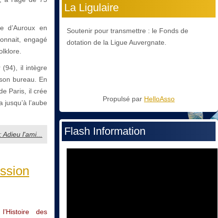
La Ligulaire
re d’Auroux en
Soutenir pour transmettre : le Fonds de
 connait, engagé
dotation de la Ligue Auvergnate.
olklore.
94), il intègre
 son bureau. En
 Paris, il crée
Propulsé par
HelloAsso
a jusqu’à l’aube
Flash Information
: Adieu l'ami...
ssion
’Histoire des