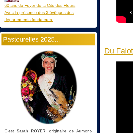
60 ans du Foyer de la Cité des Fleurs
Avec la présence des 3 évêques des
départements fondateurs.
Pastourelles 2025...
Du Falot
C’est
Sarah ROYER
, originaire de Aumont-