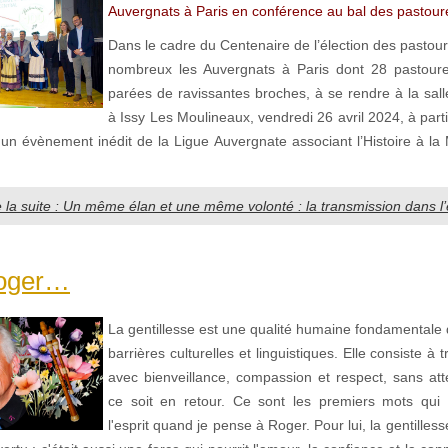
Auvergnats à Paris en conférence au bal des pastourel
Dans le cadre du Centenaire de l’élection des pastourel
nombreux les Auvergnats à Paris dont 28 pastourel
parées de ravissantes broches, à se rendre à la sall
à Issy Les Moulineaux, vendredi 26 avril 2024, à part
 un évènement inédit de la Ligue Auvergnate associant l’Histoire à la
e la suite : Un même élan et une même volonté : la transmission dans 
Roger…
La gentillesse est une qualité humaine fondamentale 
barrières culturelles et linguistiques. Elle consiste à t
avec bienveillance, compassion et respect, sans at
ce soit en retour. Ce sont les premiers mots qui
l'esprit quand je pense à Roger. Pour lui, la gentilless