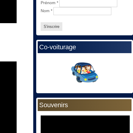
Prénom
*
Nom
*
Co-voiturage
Souvenirs