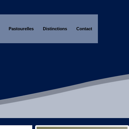
Pastourelles
Distinctions
Contact
Année
Mois
Année
Mois