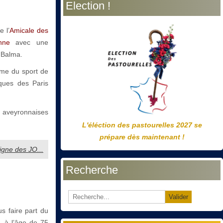
Election !
précédente
précédent
suivante
suivant
 l’
Amicale des
nne
avec une
 Balma.
hème du sport de
ques des Paris
s aveyronnaises
L'éléction des pastourelles 2027 se
prépare dès maintenant !
signe des JO...
Recherche
Valider
s faire part du
 à l’âge de 75