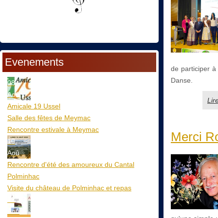
Evenements
de participer à
Danse.
08
Aoû
Lir
Amicale 19 Ussel
Salle des fêtes de Meymac
Rencontre estivale à Meymac
Merci 
10
Aoû
Rencontre d'été des amoureux du Cantal
Polminhac
Visite du château de Polminhac et repas
12
Aoû