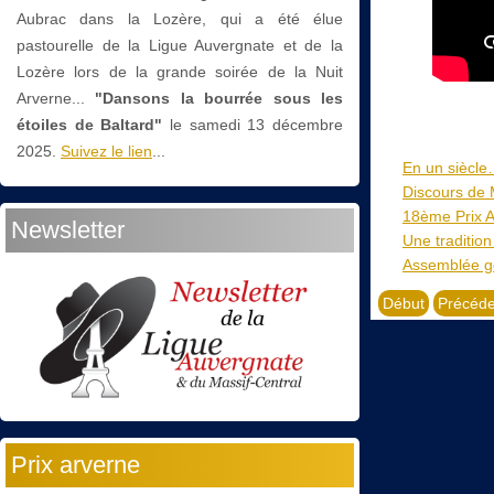
Aubrac dans la Lozère, qui a été élue
pastourelle de la Ligue Auvergnate et de la
Lozère lors de la grande soirée de la Nuit
Arverne...
"Dansons la bourrée sous les
étoiles de Baltard"
le
samedi 13 décembre
2025.
Suivez le lien
...
En un siècle…
Discours de
18ème Prix 
Newsletter
Une tradition
Assemblée gé
Début
Précéde
Prix arverne