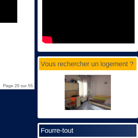
Vous rechercher un logement ?
Page 20 sur 55
Fourre-tout