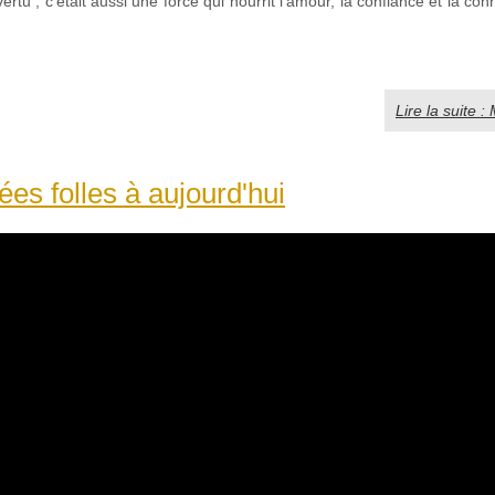
ertu ; c'était aussi une force qui nourrit l'amour, la confiance et la con
Lire la suite 
es folles à aujourd'hui