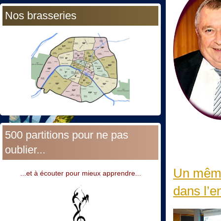
Nos brasseries
500 partitions pour ne pas
oublier...
Un même 
...et à écouter pour mieux apprendre...
dans l’