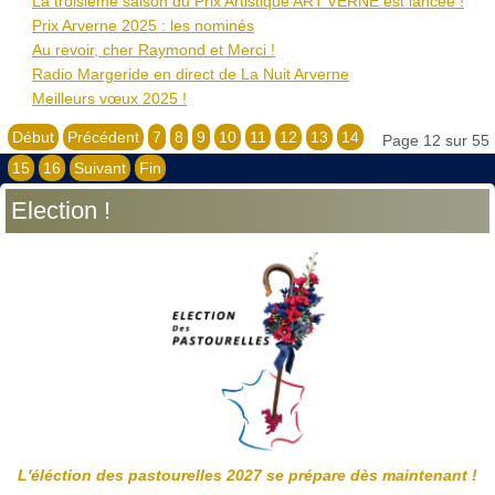
La troisième saison du Prix Artistique ART’VERNE est lancée !
Prix Arverne 2025 : les nominés
Au revoir, cher Raymond et Merci !
Radio Margeride en direct de La Nuit Arverne
Meilleurs vœux 2025 !
Début
Précédent
7
8
9
10
11
12
13
14
Page 12 sur 55
15
16
Suivant
Fin
Election !
L'éléction des pastourelles 2027 se prépare dès maintenant !