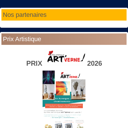
Année
Mois
Année
Mois
Nos partenaires
précédente
précédent
suivante
suivant
Prix Artistique
PRIX
2026