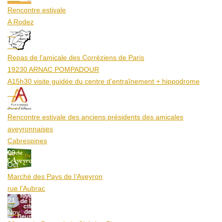
Rencontre estivale
A Rodez
23
Aoû
Repas de l'amicale des Corréziens de Paris
19230 ARNAC POMPADOUR
A15h30 visite guidée du centre d’entraînement + hippodrome
25
Aoû
Rencontre estivale des anciens présidents des amicales
aveyronnaises
Cabrespines
09
Oct
Marché des Pays de l’Aveyron
rue l'Aubrac
21
Nov