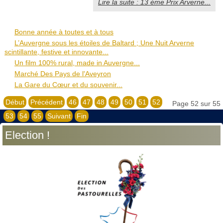
Lire la suite : 13 ème Prix Arverne...
Bonne année à toutes et à tous
L’Auvergne sous les étoiles de Baltard ; Une Nuit Arverne
scintillante, festive et innovante...
Un film 100% rural, made in Auvergne...
Marché Des Pays de l'Aveyron
La Gare du Cœur et du souvenir...
Début
Précédent
46
47
48
49
50
51
52
Page 52 sur 55
53
54
55
Suivant
Fin
Election !