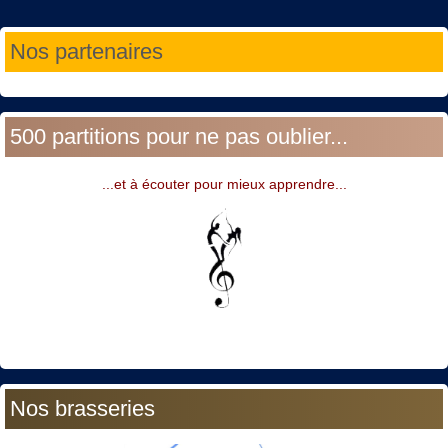
Année
Mois
Année
Mois
Nos partenaires
précédente
précédent
suivante
suivant
500 partitions pour ne pas oublier...
...et à écouter pour mieux apprendre...
Nos brasseries