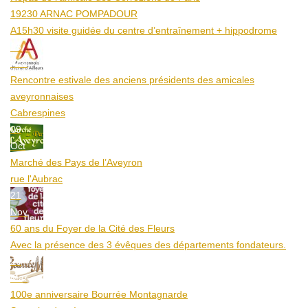
19230 ARNAC POMPADOUR
A15h30 visite guidée du centre d’entraînement + hippodrome
25
Aoû
Rencontre estivale des anciens présidents des amicales
aveyronnaises
Cabrespines
09
Oct
Marché des Pays de l’Aveyron
rue l'Aubrac
21
Nov
60 ans du Foyer de la Cité des Fleurs
Avec la présence des 3 évêques des départements fondateurs.
20
Mar
100e anniversaire Bourrée Montagnarde