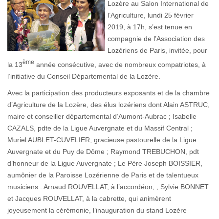
Lozère au Salon International de
l’Agriculture, lundi 25 février
2019, à 17h, s’est tenue en
compagnie de l’Association des
Lozériens de Paris, invitée, pour
ème
la 13
année consécutive, avec de nombreux compatriotes, à
l’initiative du Conseil Départemental de la Lozère.
Avec la participation des producteurs exposants et de la chambre
d’Agriculture de la Lozère, des élus lozériens dont Alain ASTRUC,
maire et conseiller départemental d’Aumont-Aubrac ; Isabelle
CAZALS, pdte de la Ligue Auvergnate et du Massif Central ;
Muriel AUBLET-CUVELIER, gracieuse pastourelle de la Ligue
Auvergnate et du Puy de Dôme ; Raymond TREBUCHON, pdt
d’honneur de la Ligue Auvergnate ; Le Père Joseph BOISSIER,
aumônier de la Paroisse Lozérienne de Paris et de talentueux
musiciens : Arnaud ROUVELLAT, à l’accordéon, ; Sylvie BONNET
et Jacques ROUVELLAT, à la cabrette, qui animèrent
joyeusement la cérémonie, l’inauguration du stand Lozère