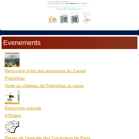
Evenements
10
Aoû
Rencontre d'été des amoureux du Cantal
Polminhac
Visite du château de Polminhac et repas
12
Aoû
Rencontre estivale
A Rodez
23
Aoû
Repas de l'amicale des Corréziens de Paris