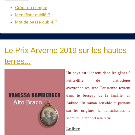
Créer un compte
Identifiant oublié ?
Mot de passe oublié ?
Le Prix Arverne 2019 sur les hautes
terres...
Un pays est-il inscrit dans les gènes ?
Petite-fille de bistrotières
aveyronnaises, une Parisienne revient
dans le berceau de la famille, en
Aubrac. Un roman sensible et prenant
sur les origines, la transmission, le
secret et le rapport à la terre.
Le livre