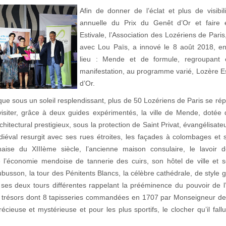
Afin de donner de l’éclat et plus de visibil
annuelle du Prix du Genêt d’Or et faire 
Estivale, l’Association des Lozériens de Paris
avec Lou Païs, a innové le 8 août 2018, e
lieu : Mende et de formule, regroupan
manifestation, au programme varié, Lozère Es
d’Or.
ue sous un soleil resplendissant, plus de 50 Lozériens de Paris se rép
isiter, grâce à deux guides expérimentés, la ville de Mende, dotée 
rchitectural prestigieux, sous la protection de Saint Privat, évangélisat
éval resurgit avec ses rues étroites, les façades à colombages et
aise du XIIIème siècle, l’ancienne maison consulaire, le lavoir d
l’économie mendoise de tannerie des cuirs, son hôtel de ville et 
ubusson, la tour des Pénitents Blancs, la célèbre cathédrale, de style 
ses deux tours différentes rappelant la prééminence du pouvoir de l
 trésors dont 8 tapisseries commandées en 1707 par Monseigneur de
écieuse et mystérieuse et pour les plus sportifs, le clocher qu’il fall