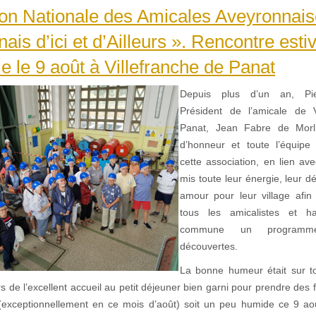
on Nationale des Amicales Aveyronnais
ais d’ici et d’Ailleurs ». Rencontre estiv
le le 9 août à Villefranche de Panat
Depuis plus d’un an, Pie
Président de l’amicale de V
Panat, Jean Fabre de Morl
d’honneur et toute l’équip
cette association, en lien av
mis toute leur énergie, leur 
amour pour leur village afi
tous les amicalistes et h
commune un programm
découvertes.
La bonne humeur était sur t
rs de l’excellent accueil au petit déjeuner bien garni pour prendre de
exceptionnellement en ce mois d’août) soit un peu humide ce 9 aoû