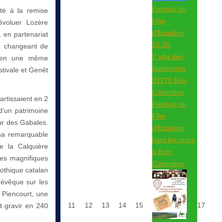
Festival du
ité à la remise
Film
évoluer Lozère
d'Espalion
, en partenariat
15:30
n changeant de
7 villa des
t en une même
Aubépines
tivale et Genêt
92270 Bois
Colombes
artissaient en 2
Festival du
d’un patrimoine
Film
eur des Gabales.
d'Espalion
 sa remarquable
hors les murs
e la Calquière
à Bois
ses magnifiques
Colombes.
gothique catalan
’évêque sur les
 Piencourt, une
11
12
13
14
15
17
ut gravir en 240