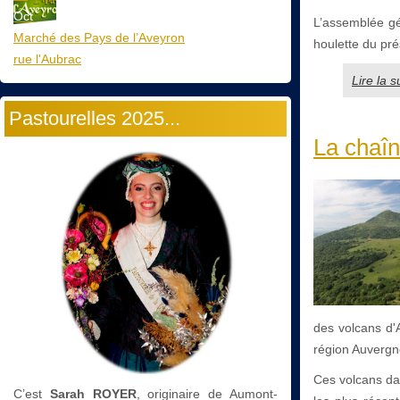
Oct
L’assemblée gén
Marché des Pays de l’Aveyron
houlette du pré
rue l'Aubrac
Lire la 
Pastourelles 2025...
La chaîn
des volcans d'
région Auverg
Ces volcans dat
C’est
Sarah ROYER
, originaire de Aumont-