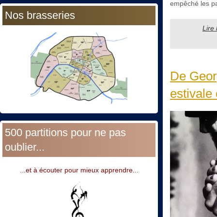
empêché les part
Nos brasseries
Lire
De Geor
estivale 
500 partitions pour ne pas
oublier...
...et à écouter pour mieux apprendre...