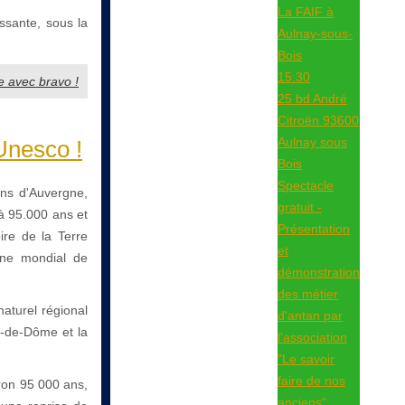
La FAIF à
essante, sous la
Aulnay-sous-
Bois
15:30
e avec bravo !
25 bd André
Citroën 93600
Aulnay sous
Unesco !
Bois
Spectacle
ans d'Auvergne,
gratuit -
à 95.000 ans et
Présentation
ire de la Terre
et
oine mondial de
démonstration
des métier
aturel régional
d'antan par
y-de-Dôme et la
l'association
"Le savoir
faire de nos
iron 95 000 ans,
anciens"