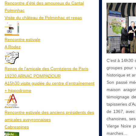
Rencontre d'été des amoureux du Cantal
Polminhac
Visite du château de Polminhac et repas
12
Aoû
Rencontre estivale
A Rodez
23
C’est à 14h30 q
Aoû
groupes pour v
Repas de l'amicale des Corréziens de Paris
historique et a
19230 ARNAC POMPADOUR
Son passé médi
A15h30 visite guidée du centre d’entraînement
maison aragon
+ hippodrome
témoignage de 
25
tapisseries d’A
Aoû
de 1367, avec 
Rencontre estivale des anciens présidents des
chanoines, ses
amicales aveyronnaises
Vierge Noire pr
Cabrespines
marches…
09