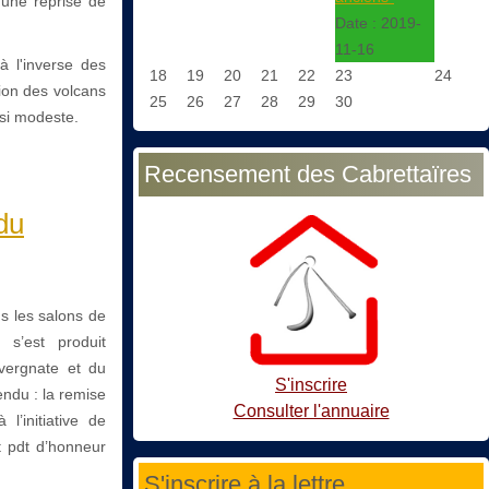
'une reprise de
Date :
2019-
11-16
à l'inverse des
18
19
20
21
22
23
24
ion des volcans
25
26
27
28
29
30
 si modeste.
Recensement des Cabrettaïres
du
ns les salons de
 s’est produit
uvergnate et du
S'inscrire
endu : la remise
Consulter l'annuaire
l’initiative de
 pdt d’honneur
S'inscrire à la lettre