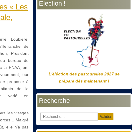
Election !
précédente
précédent
suivante
suivant
es « Les
ale,
rre Loubière,
illefranche de
hon, Président
e du bureau de
ec la FNAA, ont
L'éléction des pastourelles 2027 se
dévouement, leur
prépare dès maintenant !
n de proposer à
abitants de la
e varié en
Recherche
ous les visages
Valider
s forces… Malgré
t, elle n’a pas