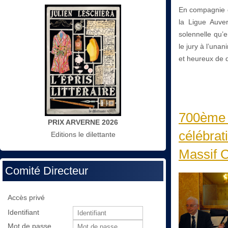
En compagnie d
la Ligue Auve
solennelle qu’e
le jury à l’una
et heureux de d
700ème a
PRIX ARVERNE 2026
célébrat
Editions le dilettante
Massif C
Comité Directeur
Accès privé
Identifiant
Mot de passe