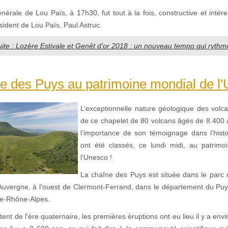
érale de Lou Païs, à 17h30, fut tout à la fois, constructive et intér
sident de Lou Païs, Paul Astruc.
suite : Lozère Estivale et Genêt d’or 2018 : un nouveau tempo qui rythm
e des Puys au patrimoine mondial de l'
L’exceptionnelle nature géologique des volc
de ce chapelet de 80 volcans âgés de 8.400 
l’importance de son témoignage dans l’histo
ont été classés, ce lundi midi, au patrim
l'Unesco !
La chaîne des Puys est située dans le parc n
Auvergne, à l'ouest de Clermont-Ferrand, dans le département du Pu
ne-Rhône-Alpes.
ent de l'ère quaternaire, les premières éruptions ont eu lieu il y a env