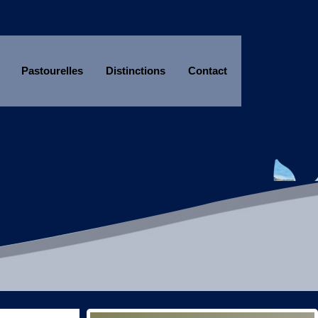
Pastourelles
Distinctions
Contact
Année
Mois
Année
Mois