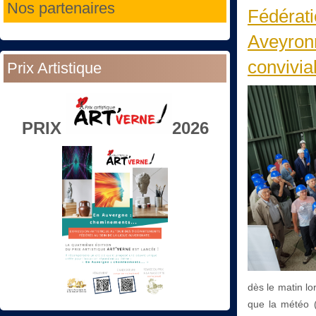
Nos partenaires
Fédérati
Aveyronn
convivia
Prix Artistique
PRIX
2026
dès le matin lo
que la météo (