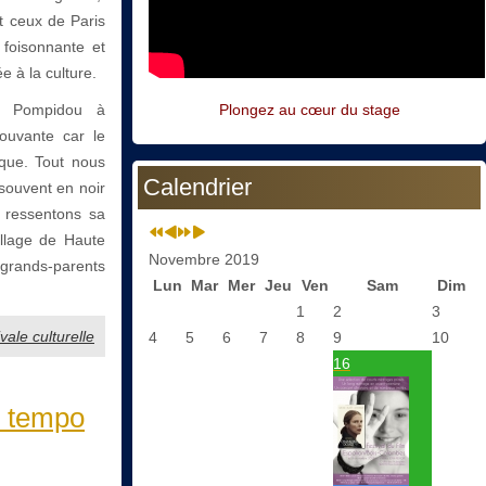
t ceux de Paris
 foisonnante et
 à la culture.
s Pompidou à
Plongez au cœur du stage
mouvante car le
ique. Tout nous
Calendrier
 souvent en noir
s ressentons sa
illage de Haute
Novembre 2019
grands-parents
Lun
Mar
Mer
Jeu
Ven
Sam
Dim
1
2
3
ale culturelle
4
5
6
7
8
9
10
16
u tempo