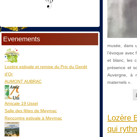
Evenements
musée, dans un
06
l’évoque avec f
Aoû
et blanc, les 
Lozère estivale et remise du Prix du Genêt
présence et so
d'Or
Auvergne, à m
AUMONT AUBRAC
maternels ».
08
Aoû
Amicale 19 Ussel
Salle des fêtes de Meymac
Lozère E
Rencontre estivale à Meymac
10
qui ryth
Aoû