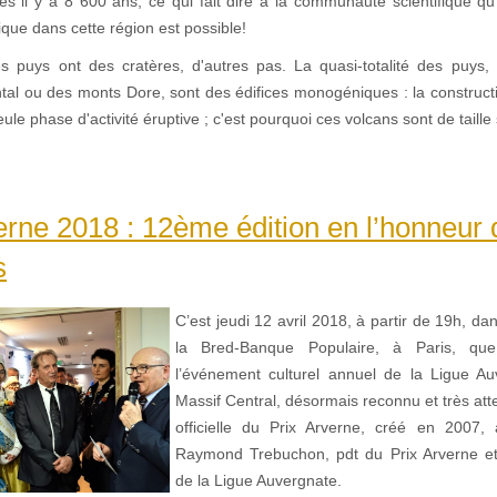
tes il y a 8 600 ans, ce qui fait dire à la communauté scientifique qu
nique dans cette région est possible!
s puys ont des cratères, d'autres pas. La quasi-totalité des puys, 
tal ou des monts Dore, sont des édifices monogéniques : la construct
eule phase d'activité éruptive ; c'est pourquoi ces volcans sont de taille
erne 2018 : 12ème édition en l’honneur 
s
C’est jeudi 12 avril 2018, à partir de 19h, da
la Bred-Banque Populaire, à Paris, que
l’événement culturel annuel de la Ligue A
Massif Central, désormais reconnu et très att
officielle du Prix Arverne, créé en 2007, à 
Raymond Trebuchon, pdt du Prix Arverne et
de la Ligue Auvergnate.