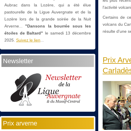
les plus récen
Aubrac dans la Lozère, qui a été élue
l'activité volca
pastourelle de la Ligue Auvergnate et de la
Certains de ce
Lozère lors de la grande soirée de la Nuit
volcans du Can
Arverne...
"Dansons la bourrée sous les
résulte d'une s
étoiles de Baltard"
le
samedi 13 décembre
2025.
Suivez le lien
...
Prix Arv
Newsletter
Carladè
Prix arverne