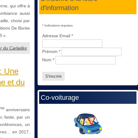
ne, qui offre à
d'information
ambiance aussi
ille, choisi par
*
Indications requises
ditions De Borée
8 ».
Adresse Email
*
ur du Carladès
Prénom
*
Nom
*
 : Une
ne et du
Co-voiturage
me
anniversaire
c faste, par un
conférences, un
aires… en 2017,