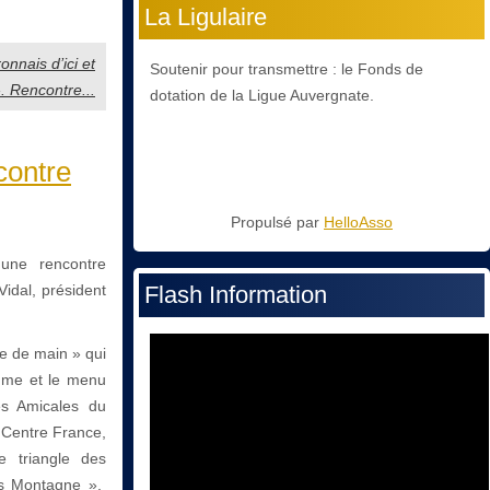
La Ligulaire
nnais d’ici et
Soutenir pour transmettre : le Fonds de
». Rencontre...
dotation de la Ligue Auvergnate.
contre
Propulsé par
HelloAsso
une rencontre
Vidal, président
Flash Information
ée de main » qui
amme et le menu
es Amicales du
e Centre France,
 triangle des
Es Montagne »,