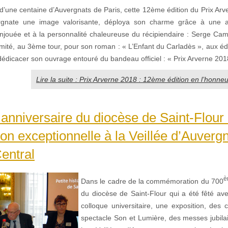
’une centaine d’Auvergnats de Paris, cette 12ème édition du Prix Arver
rgnate une image valorisante, déploya son charme grâce à une 
njouée et à la personnalité chaleureuse du récipiendaire : Serge Cama
nimité, au 3ème tour, pour son roman : « L’Enfant du Carladès », aux é
édicacer son ouvrage entouré du bandeau officiel : « Prix Arverne 201
Lire la suite : Prix Arverne 2018 : 12ème édition en l’honne
nniversaire du diocèse de Saint-Flour
ion exceptionnelle à la Veillée d’Auverg
entral
è
Dans le cadre de la commémoration du 700
du diocèse de Saint-Flour qui a été fêté ave
colloque universitaire, une exposition, des 
spectacle Son et Lumière, des messes jubil