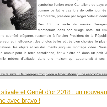
symbolise l’union entre Cantaliens du pays e
comme ce fut le cas lors de cette journée
mémorable, présidée par Roger Vidal et dédiée
Dès 10h, la visite du musée George
Montboudif, dans son village natal, fut é
e sobriété élégante, ressemble à l’ancien Président de la Républ
erveur et intelligence : des photos belles et très bien choisies, le plus
citations, les objets et les documents jusqu’au montage vidéo. Nou
n amour pour la terre cantalienne, fier « d’être né dans un petit v
ille mètres d’altitude, dans une maison qui appartenait à ses 
Lire la suite : De Georges Pompidou à Albert Monier, une rencontre estiv
stivale et Genêt d’or 2018 : un nouvea
me avec bravo !