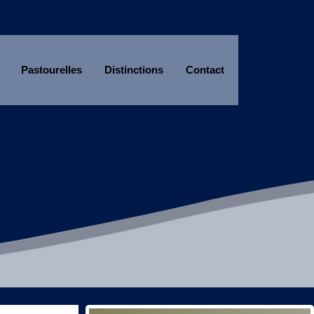
Pastourelles
Distinctions
Contact
Année
Mois
Année
Mois