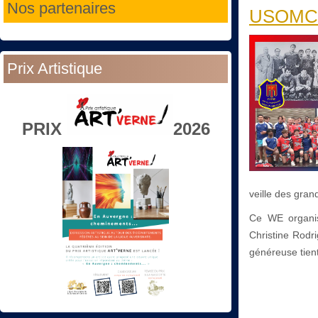
Nos partenaires
USOMC : 
Prix Artistique
PRIX
2026
veille des gran
Ce WE organ
Christine Rodr
généreuse tien