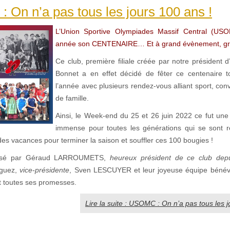
On n’a pas tous les jours 100 ans !
L’Union Sportive Olympiades Massif Central (USO
année son CENTENAIRE… Et à grand évènement, gra
Ce club, première filiale créée par notre président 
Bonnet a en effet décidé de fêter ce centenaire t
l’année avec plusieurs rendez-vous alliant sport, conviv
de famille.
Ainsi, le Week-end du 25 et 26 juin 2022 ce fut une 
immense pour toutes les générations qui se sont r
des vacances pour terminer la saison et souffler ces 100 bougies !
isé par Géraud LARROUMETS,
heureux président de ce club dep
iguez,
vice-présidente
, Sven LESCUYER et leur joyeuse équipe bénév
t toutes ses promesses.
Lire la suite : USOMC : On n’a pas tous les j