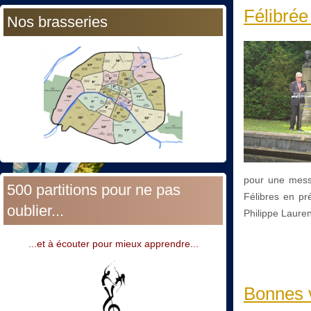
Félibré
Nos brasseries
pour une mess
500 partitions pour ne pas
Félibres en pr
oublier...
Philippe Lauren
...et à écouter pour mieux apprendre...
Bonnes v