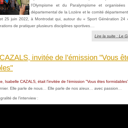
l’Olympisme et du Paralympisme et organisées 
départemental de la Lozère et le comité département
4 et 25 juin 2022, à Montrodat qui, autour du « Sport Génération 24 
ations de pratiquer plusieurs disciplines sportives....
Lire la suite : Le G
 CAZALS, invitée de l'émission "Vous êt
les"
e, Isabelle CAZALS, était l'invitée de l'émission "Vous êtes formidables
dernier. Elle parle de nous… Elle parle de nos aïeux… avec passion…
gralité de l'interview :