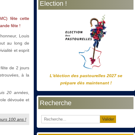
Election !
précédente
précédent
suivante
suivant
MC) fête cette
nde fête !
d’honneur, Louis
out au long de
ialité et esprit
fête de 2 jours
etrouvées, à la
L'éléction des pastourelles 2027 se
prépare dès maintenant !
uis 20 années
,
ole dévouée et
Recherche
ours 100 ans !
Valider