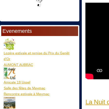
Evenements
06
Aoû
Lozère estivale et remise du Prix du Genêt
d'Or
AUMONT AUBRAC
08
Aoû
Amicale 19 Ussel
Salle des fêtes de Meymac
Rencontre estivale à Meymac
10
La Nuit 
Aoû