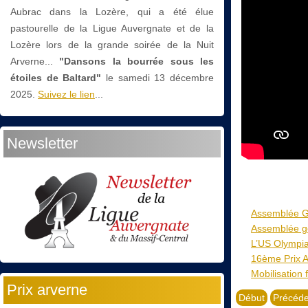
Aubrac dans la Lozère, qui a été élue
pastourelle de la Ligue Auvergnate et de la
Lozère lors de la grande soirée de la Nuit
Arverne...
"Dansons la bourrée sous les
étoiles de Baltard"
le
samedi 13 décembre
2025.
Suivez le lien
...
Newsletter
Assemblée G
Assemblée gé
L’US Olympia
16ème Prix A
Mobilisation 
Prix arverne
Début
Précéde