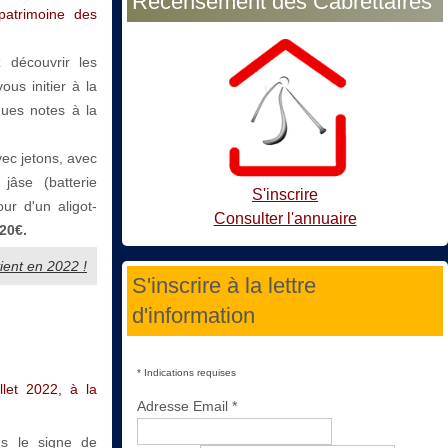
Recensement des Cabrettaïres
patrimoine des
 découvrir les
ous initier à la
ques notes à la
vec jetons, avec
jâse (batterie
S'inscrire
ur d'un aligot-
Consulter l'annuaire
20€.
vient en 2022 !
S'inscrire à la lettre
d'information
*
Indications requises
llet 2022, à la
Adresse Email
*
s le signe de