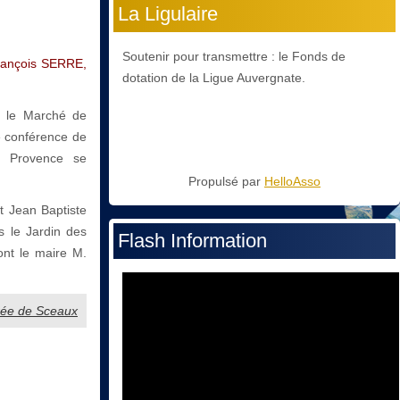
La Ligulaire
Soutenir pour transmettre : le Fonds de
rançois SERRE,
dotation de la Ligue Auvergnate.
c le Marché de
 conférence de
n Provence se
Propulsé par
HelloAsso
t Jean Baptiste
 le Jardin des
Flash Information
ont le maire M.
ibrée de Sceaux