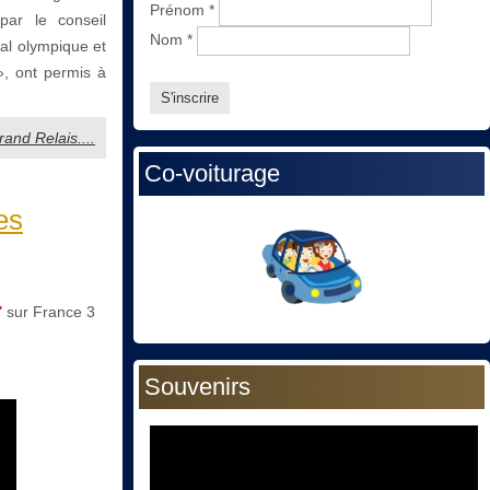
Prénom
*
par le conseil
Nom
*
al olympique et
», ont permis à
rand Relais....
Co-voiturage
es
"
sur France 3
Souvenirs