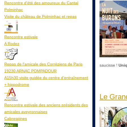
Rencontre d'été des amoureux du Cantal
Polminhac
Visite du château de Polminhac et repas
12
Aoû
Rencontre estivale
A Rodez
23
Aoû
Repas de l'amicale des Corréziens de Paris
saucisse !
Uniq
19230 ARNAC POMPADOUR
A15h30 visite guidée du centre d’entraînement
+ hippodrome
25
Le Grand
Aoû
Rencontre estivale des anciens présidents des
amicales aveyronnaises
Cabrespines
09