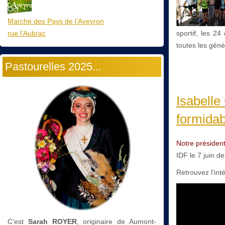
Oct
Marché des Pays de l’Aveyron
rue l'Aubrac
sportif, les 2
toutes les génér
Pastourelles 2025...
Isabelle
formidab
Notre président
IDF le 7 juin 
Retrouvez l'inté
C’est
Sarah ROYER
, originaire de Aumont-