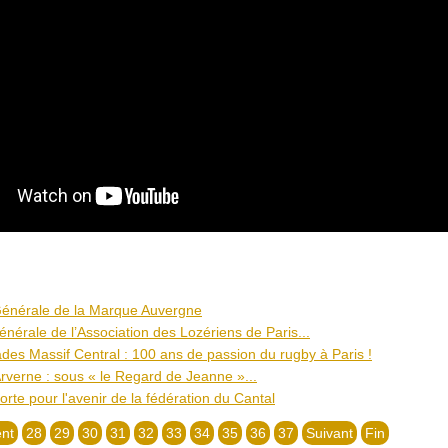
énérale de la Marque Auvergne
nérale de l’Association des Lozériens de Paris...
des Massif Central : 100 ans de passion du rugby à Paris !
rverne : sous « le Regard de Jeanne »...
forte pour l'avenir de la fédération du Cantal
nt
28
29
30
31
32
33
34
35
36
37
Suivant
Fin