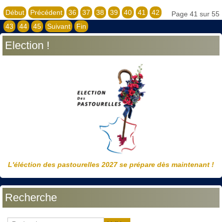
Début
Précédent
36
37
38
39
40
41
42
Page 41 sur 55
43
44
45
Suivant
Fin
Election !
L'éléction des pastourelles 2027 se prépare dès maintenant !
Recherche