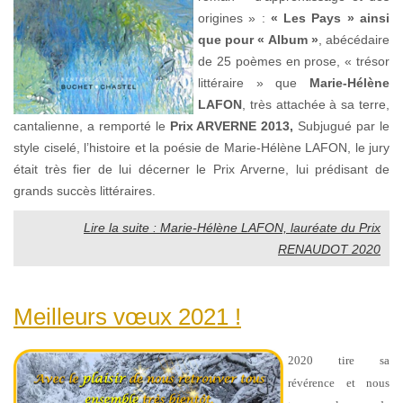
origines » :
« Les Pays » ainsi
que pour « Album »
, abécédaire
de 25 poèmes en prose, « trésor
littéraire » que
Marie-Hélène
LAFON
, très attachée à sa terre,
cantalienne, a remporté le
Prix ARVERNE 2013,
Subjugué par le
style ciselé, l’histoire et la poésie de Marie-Hélène LAFON, le jury
était très fier de lui décerner le Prix Arverne, lui prédisant de
grands succès littéraires.
Lire la suite : Marie-Hélène LAFON, lauréate du Prix
RENAUDOT 2020
Meilleurs vœux 2021 !
2020 tire sa
révérence et nous