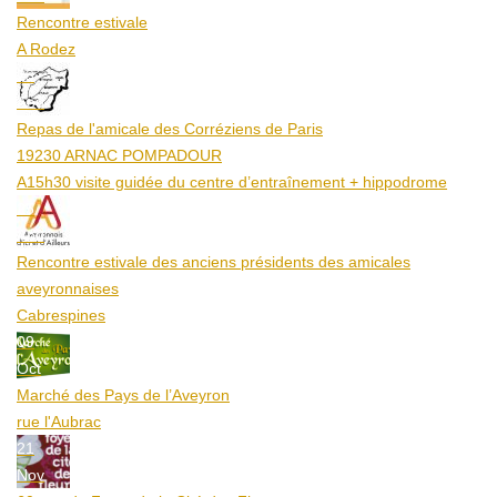
Rencontre estivale
A Rodez
23
Aoû
Repas de l'amicale des Corréziens de Paris
19230 ARNAC POMPADOUR
A15h30 visite guidée du centre d’entraînement + hippodrome
25
Aoû
Rencontre estivale des anciens présidents des amicales
aveyronnaises
Cabrespines
09
Oct
Marché des Pays de l’Aveyron
rue l'Aubrac
21
Nov