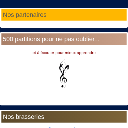
Année
Mois
Année
Mois
Nos partenaires
précédente
précédent
suivante
suivant
500 partitions pour ne pas oublier...
...et à écouter pour mieux apprendre...
Nos brasseries