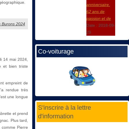
ogéographique.
anniversaire.
62 ans de
passion et de
des Burons 2024
Date :
2018-09-
29
Co-voiturage
i 14 mai 2024,
 et bien triste
ent empreint de
l'a rendue très
'est une longue
S'inscrire à la lettre
brette et prend
d'information
nac. Plus tard,
es comme Pierre