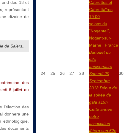
Cabrettes et
ek-end des 18 et
Cabrettaïres
s, représentant
19:00
’une dizaine de
salons du
"Nogentel",
Nogent-sur-
Marne , France
le de Salers...
Banquet du
62e
anniversaire
24
25
26
27
28
30
Samedi 29
Septembre
patrimoine des
2018 Début de
di 6 juillet au
la soirée de
gala à19h
 l’élection des
Cette année
ral donnera une
notre
n ethnologique,
association
c des documents
fêtera son 62e