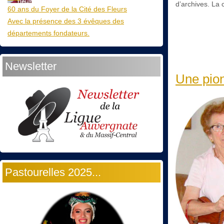
d’archives. La
60 ans du Foyer de la Cité des Fleurs
Avec la présence des 3 évêques des
départements fondateurs.
Newsletter
Une pion
Pastourelles 2025...