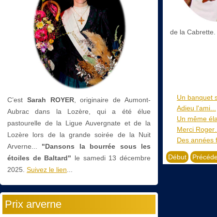
de la Cabrette.
Un banquet s
C’est
Sarah ROYER
, originaire de Aumont-
Adieu l'ami...
Aubrac dans la Lozère, qui a été élue
Un même élan
pastourelle de la Ligue Auvergnate et de la
Merci Roge
Lozère lors de la grande soirée de la Nuit
Des années f
Arverne...
"Dansons la bourrée sous les
Début
Précéde
étoiles de Baltard"
le
samedi 13 décembre
2025.
Suivez le lien
...
Prix arverne