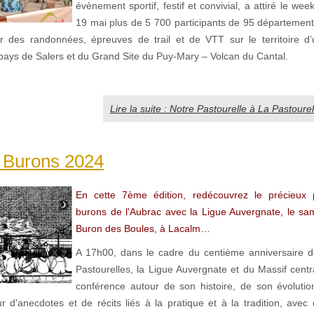
évènement sportif, festif et convivial, a attiré le we
19 mai plus de 5 700 participants de 95 département
r des randonnées, épreuves de trail et de VTT sur le territoire d
ys de Salers et du Grand Site du Puy-Mary – Volcan du Cantal.
Lire la suite : Notre Pastourelle à La Pastourel
s Burons 2024
En cette 7ème édition, redécouvrez le précieux 
burons de l'Aubrac avec la Ligue Auvergnate, le same
Buron des Boules, à Lacalm…
A 17h00, dans le cadre du centième anniversaire de
Pastourelles, la Ligue Auvergnate et du Massif cent
conférence autour de son histoire, de son évolutio
ur d'anecdotes et de récits liés à la pratique et à la tradition, ave