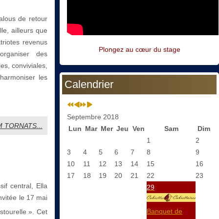
alous de retour
le, ailleurs que
triotes revenus
Plongez au cœur du stage
organiser des
s, conviviales,
harmoniser les
Calendrier
Septembre 2018
SEM TORNATS...
Lun
Mar
Mer
Jeu
Ven
Sam
Dim
1
2
3
4
5
6
7
8
9
10
11
12
13
14
15
16
17
18
19
20
21
22
23
f central, Ella
29
invitée le 17 mai
Banquet de
stourelle ». Cet