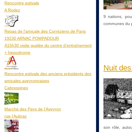
Rencontre estivale
A Rodez
9 nations, pou
23
communes du pa
Aoû
Repas de l'amicale des Corréziens de Paris
19230 ARNAC POMPADOUR
A15h30 visite guidée du centre d’entraînement
+ hippodrome
25
Nuit de
Aoû
Rencontre estivale des anciens présidents des
amicales aveyronnaises
Cabrespines
09
Oct
Marché des Pays de l’Aveyron
rue l'Aubrac
21
son rôle, auto
Nov