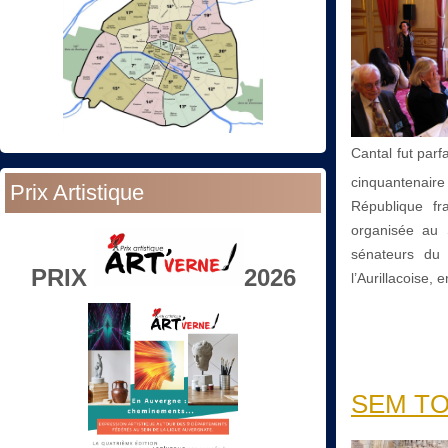
Cantal fut par
cinquantenai
Prix Artistique
République fra
organisée au 
sénateurs du
PRIX
2026
l’Aurillacoise,
SEM TO