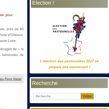
Election !
précédente
précédent
suivante
suivant
sle, pour
esle, près de 40
orte d’Orléans,
aute-Loire.
mbragée de « la
es bénévoles de
L'éléction des pastourelles 2027 se
prépare dès maintenant !
s au Pays Natal
Recherche
Valider
 ».