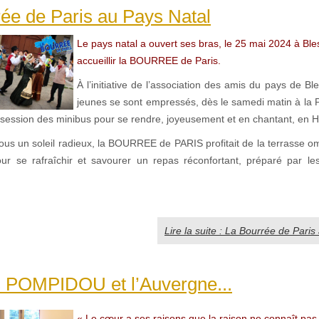
ée de Paris au Pays Natal
Le pays natal a ouvert ses bras, le 25 mai 2024 à Ble
accueillir la BOURREE de Paris.
À l’initiative de l’association des amis du pays de Bl
jeunes se sont empressés, dès le samedi matin à la P
session des minibus pour se rendre, joyeusement et en chantant, en H
sous un soleil radieux, la BOURREE de PARIS profitait de la terrasse o
r se rafraîchir et savourer un repas réconfortant, préparé par l
Lire la suite : La Bourrée de Pari
 POMPIDOU et l’Auvergne...
« Le cœur a ses raisons que la raison ne connaît pas