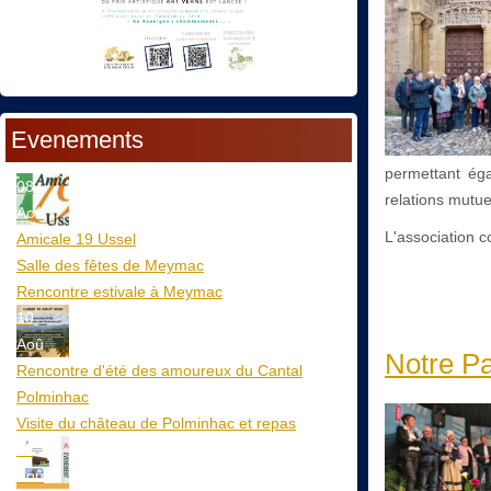
Evenements
permettant ég
08
relations mutue
Aoû
L'association c
Amicale 19 Ussel
Salle des fêtes de Meymac
Rencontre estivale à Meymac
10
Aoû
Notre Pa
Rencontre d'été des amoureux du Cantal
Polminhac
Visite du château de Polminhac et repas
12
Aoû