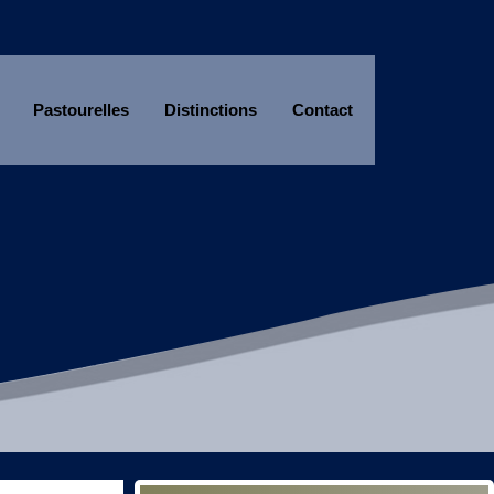
Pastourelles
Distinctions
Contact
Année
Mois
Année
Mois