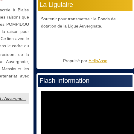
La Ligulaire
acrée à Blaise
ses raisons que
Soutenir pour transmettre : le Fonds de
orges POMPIDOU
dotation de la Ligue Auvergnate.
t la raison pour
Ce lien avec le
ans le cadre du
ésident de la
Propulsé par
HelloAsso
gue Auvergnate,
 Messieurs les
tenariat avec
Flash Information
 l’Auvergne...