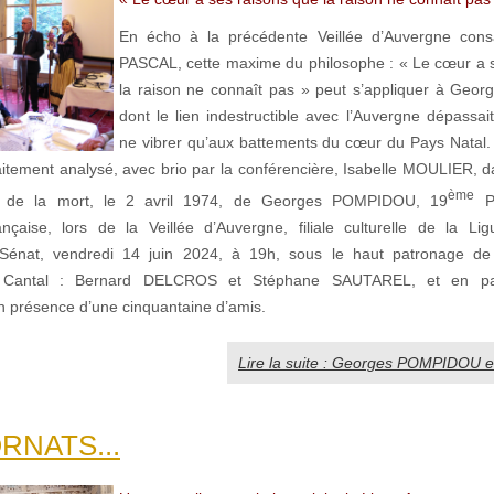
En écho à la précédente Veillée d’Auvergne cons
PASCAL, cette maxime du philosophe : « Le cœur a 
la raison ne connaît pas » peut s’appliquer à Ge
dont le lien indestructible avec l’Auvergne dépassai
ne vibrer qu’aux battements du cœur du Pays Natal. 
faitement analysé, avec brio par la conférencière, Isabelle MOULIER, d
ème
re de la mort, le 2 avril 1974, de Georges POMPIDOU, 19
Pr
nçaise, lors de la Veillée d’Auvergne, filiale culturelle de la Li
Sénat, vendredi 14 juin 2024, à 19h, sous le haut patronage de
 Cantal : Bernard DELCROS et Stéphane SAUTAREL, et en par
 en présence d’une cinquantaine d’amis.
Lire la suite : Georges POMPIDOU et
RNATS...