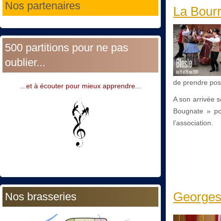
Nos partenaires
La Bourr
500 partitions pour ne pas
oublier...
de prendre pos
...et à écouter pour mieux apprendre...
A son arrivée 
Bougnate » pou
l’association.
Georges
Nos brasseries