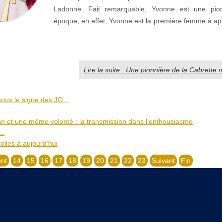
Ladonne. Fait remarquable, Yvonne est une pion
époque, en effet, Yvonne est la première femme à ap
Lire la suite : Une pionnière de la Cabrette n
ous le signe des JO...
 et une même volonté : la transmission dans l’enthousiasme
r…
olles à aujourd'hui
nt
14
15
16
17
18
19
20
21
22
23
Suivant
Fin