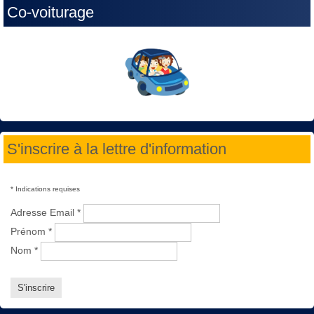
Co-voiturage
S'inscrire à la lettre d'information
*
Indications requises
Adresse Email
*
Prénom
*
Nom
*