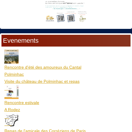
Evenements
10
Aoû
Rencontre d'été des amoureux du Cantal
Polminhac
Visite du château de Polminhac et repas
12
Aoû
Rencontre estivale
A Rodez
23
Aoû
Repas de l'amicale des Corréziens de Paris