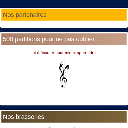
Année
Mois
Année
Mois
Nos partenaires
précédente
précédent
suivante
suivant
500 partitions pour ne pas oublier...
...et à écouter pour mieux apprendre...
Nos brasseries