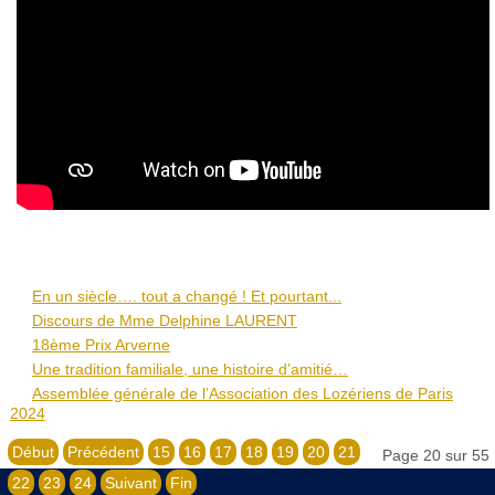
En un siècle…. tout a changé ! Et pourtant...
Discours de Mme Delphine LAURENT
18ème Prix Arverne
Une tradition familiale, une histoire d’amitié…
Assemblée générale de l’Association des Lozériens de Paris
2024
Début
Précédent
15
16
17
18
19
20
21
Page 20 sur 55
22
23
24
Suivant
Fin