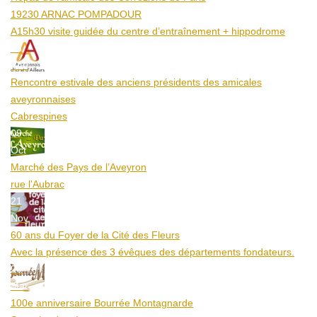
19230 ARNAC POMPADOUR
A15h30 visite guidée du centre d’entraînement + hippodrome
25
Aoû
Rencontre estivale des anciens présidents des amicales
aveyronnaises
Cabrespines
09
Oct
Marché des Pays de l’Aveyron
rue l'Aubrac
21
Nov
60 ans du Foyer de la Cité des Fleurs
Avec la présence des 3 évêques des départements fondateurs.
20
Mar
100e anniversaire Bourrée Montagnarde