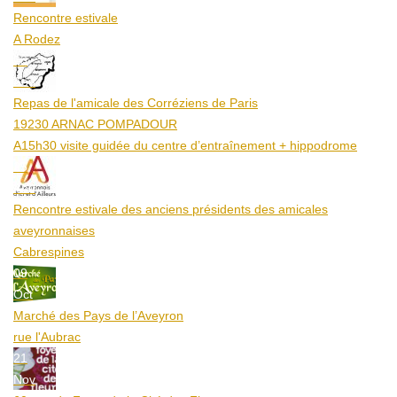
Rencontre estivale
A Rodez
23
Aoû
Repas de l'amicale des Corréziens de Paris
19230 ARNAC POMPADOUR
A15h30 visite guidée du centre d’entraînement + hippodrome
25
Aoû
Rencontre estivale des anciens présidents des amicales
aveyronnaises
Cabrespines
09
Oct
Marché des Pays de l’Aveyron
rue l'Aubrac
21
Nov