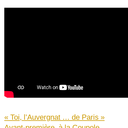
« Toi, l’Auvergnat … de Paris »
Avant-première, à la Coupole...