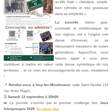
qu’elle était « classique, souple,
bien rythmée et très gracieuse
dans sa simplicité ».
La bourrée
, danse gaie,
conviviale et emblématique de
nos régions, est à l’origine une
danse d’hommes, où se
retrouvaient messieurs de toutes
générations. Aujourd’hui, nous
faisons appel à vous pour
contribuer à mettre en valeur cette danse symbolique de nos
territoires… et ce, avec les encouragements de vous, mesdames
!
📍
Rendez-vous à Issy-les-Moulineaux
, salle Saint-Nicolas (19
rue Victor Hugo),
🗓
Samedi 13 septembre à 20h00
➡️ La journée s’ouvrira par le premier challenge des
Jeux
Intergroupes 2026
.
En savoir plus