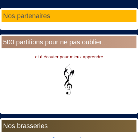
Année
Mois
Année
Mois
Nos partenaires
précédente
précédent
suivante
suivant
500 partitions pour ne pas oublier...
...et à écouter pour mieux apprendre...
Nos brasseries