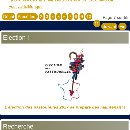
Festival folklorique
Début
Précédent
2
3
4
5
6
7
8
9
10
Page 7 sur 55
11
Suivant
Fin
Election !
L'éléction des pastourelles 2027 se prépare dès maintenant !
Recherche