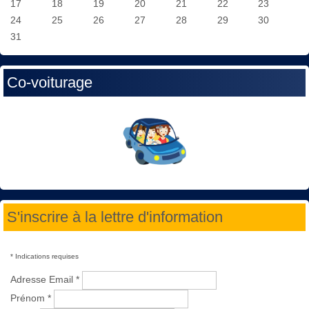
17
18
19
20
21
22
23
24
25
26
27
28
29
30
31
Co-voiturage
S'inscrire à la lettre d'information
*
Indications requises
Adresse Email
*
Prénom
*