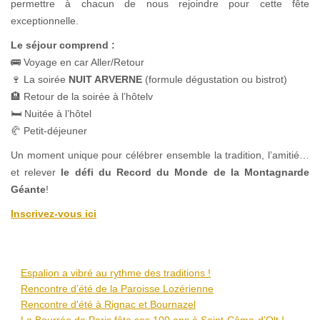
permettre à chacun de nous rejoindre pour cette fête
exceptionnelle.
Le séjour comprend :
🚌 Voyage en car Aller/Retour
🍷 La soirée
NUIT ARVERNE
(formule dégustation ou bistrot)
🏨 Retour de la soirée à l’hôtelv
🛏 Nuitée à l’hôtel
🥐 Petit-déjeuner
Un moment unique pour célébrer ensemble la tradition, l’amitié…
et relever
le défi du Record du Monde de la Montagnarde
Géante
!
Inscrivez-vous ici
Espalion a vibré au rythme des traditions !
Rencontre d’été de la Paroisse Lozérienne
Rencontre d'été à Rignac et Bournazel
La Bourrée de Paris fête ses 100 ans à Saint-Côme-d’Olt !