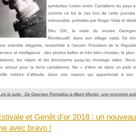
symbolise l’union entre Cantaliens du pays e
comme ce fut le cas lors de cette journée
mémorable, présidée par Roger Vidal et dédiée
Dès 10h, la visite du musée George
Montboudif, dans son village natal, fut é
e sobriété élégante, ressemble à l’ancien Président de la Républ
erveur et intelligence : des photos belles et très bien choisies, le plus
citations, les objets et les documents jusqu’au montage vidéo. Nou
n amour pour la terre cantalienne, fier « d’être né dans un petit v
ille mètres d’altitude, dans une maison qui appartenait à ses 
Lire la suite : De Georges Pompidou à Albert Monier, une rencontre estiv
stivale et Genêt d’or 2018 : un nouvea
me avec bravo !