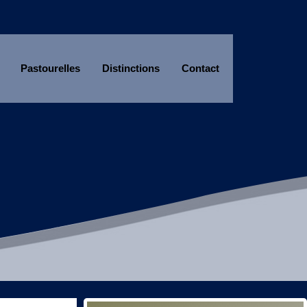
Pastourelles
Distinctions
Contact
Année
Mois
Année
Mois