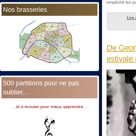
empêché les part
Nos brasseries
Lire
De Geor
estivale 
500 partitions pour ne pas
oublier...
...et à écouter pour mieux apprendre...