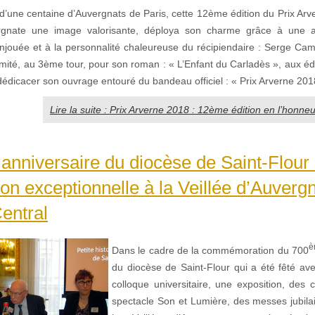
’une centaine d’Auvergnats de Paris, cette 12ème édition du Prix Arver
rgnate une image valorisante, déploya son charme grâce à une 
njouée et à la personnalité chaleureuse du récipiendaire : Serge Cama
nimité, au 3ème tour, pour son roman : « L’Enfant du Carladès », aux é
édicacer son ouvrage entouré du bandeau officiel : « Prix Arverne 201
Lire la suite : Prix Arverne 2018 : 12ème édition en l’honne
nniversaire du diocèse de Saint-Flour
ion exceptionnelle à la Veillée d’Auverg
entral
è
Dans le cadre de la commémoration du 700
du diocèse de Saint-Flour qui a été fêté ave
colloque universitaire, une exposition, des 
spectacle Son et Lumière, des messes jubil