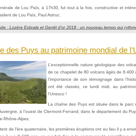
érale de Lou Païs, à 17h30, fut tout à la fois, constructive et intér
sident de Lou Païs, Paul Astruc.
suite : Lozère Estivale et Genêt d’or 2018 : un nouveau tempo qui rythm
e des Puys au patrimoine mondial de l'
L’exceptionnelle nature géologique des volc
de ce chapelet de 80 volcans âgés de 8.400 
l’importance de son témoignage dans l’histo
ont été classés, ce lundi midi, au patrim
l'Unesco !
La chaîne des Puys est située dans le parc n
Auvergne, à l'ouest de Clermont-Ferrand, dans le département du Pu
ne-Rhône-Alpes.
ent de l'ère quaternaire, les premières éruptions ont eu lieu il y a env