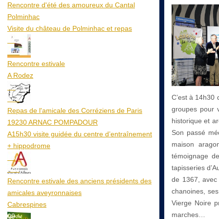
Rencontre d'été des amoureux du Cantal
Polminhac
Visite du château de Polminhac et repas
12
Aoû
Rencontre estivale
A Rodez
23
C’est à 14h30 q
Aoû
groupes pour v
Repas de l'amicale des Corréziens de Paris
historique et a
19230 ARNAC POMPADOUR
Son passé médi
A15h30 visite guidée du centre d’entraînement
maison aragon
+ hippodrome
témoignage de 
25
tapisseries d’A
Aoû
de 1367, avec 
Rencontre estivale des anciens présidents des
chanoines, ses
amicales aveyronnaises
Vierge Noire pr
Cabrespines
marches…
09