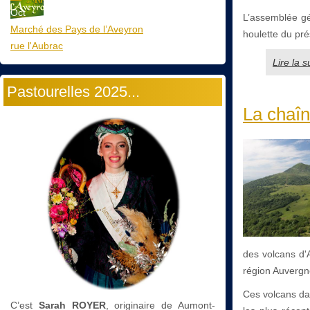
Oct
L’assemblée gén
Marché des Pays de l’Aveyron
houlette du pré
rue l'Aubrac
Lire la 
Pastourelles 2025...
La chaîn
des volcans d'
région Auverg
Ces volcans dat
C’est
Sarah ROYER
, originaire de Aumont-