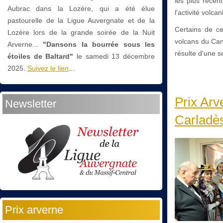
les plus récen
Aubrac dans la Lozère, qui a été élue
l'activité volca
pastourelle de la Ligue Auvergnate et de la
Certains de ce
Lozère lors de la grande soirée de la Nuit
volcans du Can
Arverne...
"Dansons la bourrée sous les
résulte d'une s
étoiles de Baltard"
le
samedi 13 décembre
2025.
Suivez le lien
...
Prix Arv
Newsletter
Carladè
Prix arverne