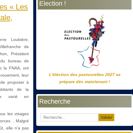
Election !
précédente
précédent
suivante
suivant
es « Les
ale,
rre Loubière,
illefranche de
hon, Président
e du bureau de
ec la FNAA, ont
L'éléction des pastourelles 2027 se
dévouement, leur
prépare dès maintenant !
n de proposer à
abitants de la
e varié en
Recherche
ous les visages
Valider
s forces… Malgré
t, elle n’a pas