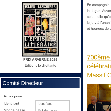
En compagnie d
la Ligue Auve
solennelle qu’e
le jury à l’una
et heureux de d
700ème a
PRIX ARVERNE 2026
célébrat
Editions le dilettante
Massif C
Comité Directeur
Accès privé
Identifiant
Mot de passe