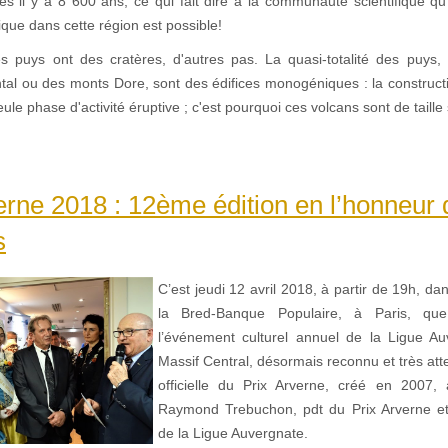
tes il y a 8 600 ans, ce qui fait dire à la communauté scientifique qu
nique dans cette région est possible!
s puys ont des cratères, d'autres pas. La quasi-totalité des puys, 
tal ou des monts Dore, sont des édifices monogéniques : la construct
eule phase d'activité éruptive ; c'est pourquoi ces volcans sont de taille
erne 2018 : 12ème édition en l’honneur 
s
C’est jeudi 12 avril 2018, à partir de 19h, da
la Bred-Banque Populaire, à Paris, que
l’événement culturel annuel de la Ligue A
Massif Central, désormais reconnu et très att
officielle du Prix Arverne, créé en 2007, à 
Raymond Trebuchon, pdt du Prix Arverne et
de la Ligue Auvergnate.