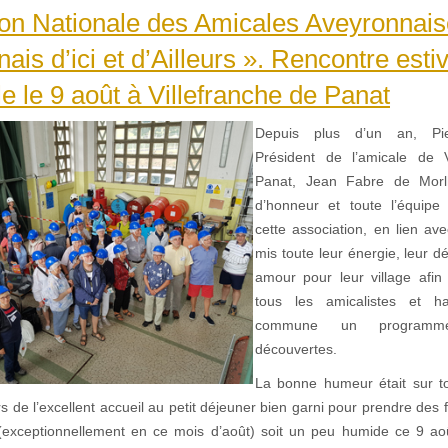
on Nationale des Amicales Aveyronnais
ais d’ici et d’Ailleurs ». Rencontre estiv
le le 9 août à Villefranche de Panat
Depuis plus d’un an, Pie
Président de l’amicale de V
Panat, Jean Fabre de Morl
d’honneur et toute l’équip
cette association, en lien av
mis toute leur énergie, leur 
amour pour leur village afi
tous les amicalistes et h
commune un programm
découvertes.
La bonne humeur était sur t
rs de l’excellent accueil au petit déjeuner bien garni pour prendre de
exceptionnellement en ce mois d’août) soit un peu humide ce 9 aoû