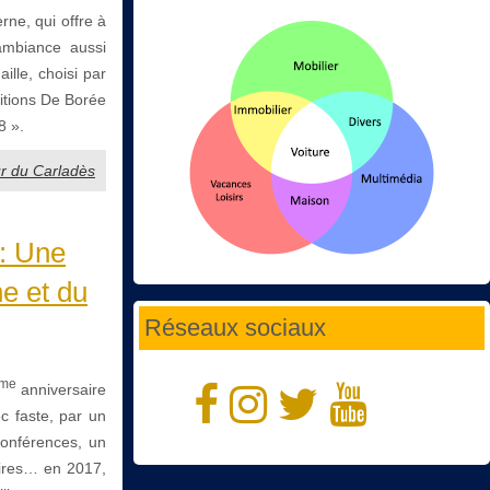
ne, qui offre à
ambiance aussi
ille, choisi par
ditions De Borée
8 ».
ur du Carladès
 : Une
ne et du
Réseaux sociaux
me
anniversaire
c faste, par un
conférences, un
aires… en 2017,