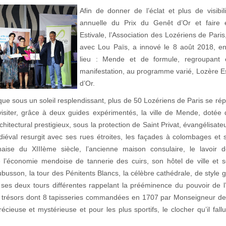
Afin de donner de l’éclat et plus de visibil
annuelle du Prix du Genêt d’Or et faire 
Estivale, l’Association des Lozériens de Paris
avec Lou Païs, a innové le 8 août 2018, e
lieu : Mende et de formule, regroupan
manifestation, au programme varié, Lozère Es
d’Or.
ue sous un soleil resplendissant, plus de 50 Lozériens de Paris se rép
isiter, grâce à deux guides expérimentés, la ville de Mende, dotée 
rchitectural prestigieux, sous la protection de Saint Privat, évangélisat
éval resurgit avec ses rues étroites, les façades à colombages et
aise du XIIIème siècle, l’ancienne maison consulaire, le lavoir d
l’économie mendoise de tannerie des cuirs, son hôtel de ville et 
ubusson, la tour des Pénitents Blancs, la célèbre cathédrale, de style 
ses deux tours différentes rappelant la prééminence du pouvoir de l
 trésors dont 8 tapisseries commandées en 1707 par Monseigneur de
écieuse et mystérieuse et pour les plus sportifs, le clocher qu’il fall