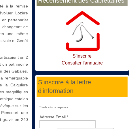
Recensement des Cabrettaïres
ité à la remise
évoluer Lozère
, en partenariat
n changeant de
t en une même
tivale et Genêt
S'inscrire
artissaient en 2
Consulter l'annuaire
d’un patrimoine
eur des Gabales.
 sa remarquable
S'inscrire à la lettre
e la Calquière
d'information
ses magnifiques
gothique catalan
’évêque sur les
*
Indications requises
 Piencourt, une
Adresse Email
*
ut gravir en 240