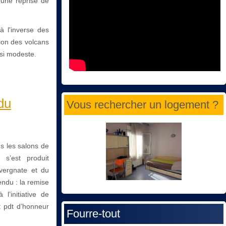
'une reprise de
à l'inverse des
ion des volcans
 si modeste.
du
Vous rechercher un logement ?
ns les salons de
 s’est produit
uvergnate et du
endu : la remise
l’initiative de
 pdt d’honneur
Fourre-tout