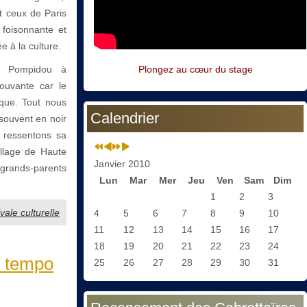
t ceux de Paris
 foisonnante et
 à la culture.
s Pompidou à
Plongez au cœur du stage
mouvante car le
ique. Tout nous
Calendrier
 souvent en noir
s ressentons sa
illage de Haute
Janvier 2010
grands-parents
Lun
Mar
Mer
Jeu
Ven
Sam
Dim
1
2
3
ale culturelle
4
5
6
7
8
9
10
11
12
13
14
15
16
17
18
19
20
21
22
23
24
u tempo
25
26
27
28
29
30
31