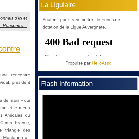
La Ligulaire
nnais d’ici et
Soutenir pour transmettre : le Fonds de
». Rencontre...
dotation de la Ligue Auvergnate.
contre
Propulsé par
HelloAsso
une rencontre
Vidal, président
Flash Information
ée de main » qui
amme et le menu
es Amicales du
e Centre France,
 triangle des
Es Montagne »,