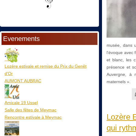
Evenements
musée, dans un
06
l’évoque avec f
Aoû
et blanc, les 
Lozère estivale et remise du Prix du Genêt
présence et so
d'Or
Auvergne, à m
AUMONT AUBRAC
maternels ».
08
Aoû
Amicale 19 Ussel
Salle des fêtes de Meymac
Lozère E
Rencontre estivale à Meymac
10
qui ryth
Aoû