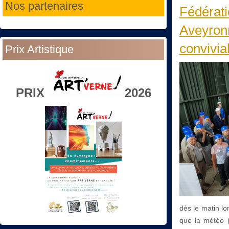
Nos partenaires
Fédérati
Aveyronn
convivia
Prix Artistique
PRIX
2026
dès le matin lo
que la météo (