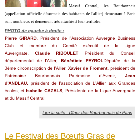
Massif Central, les Bourbonnais
(appellation officielle désormais des habitants de l'allier) demeurant à Paris
sont nombreux et demeurent très attachés à leur territoire.
PHOTO de gauche à droite :
Pierre GIRARD
, Président de l'Association Auvergne Business
Club et membre du Comité exécutif de la Ligue
Auvergnate,
Claude RIBOULET
Président du Conseil
départemental de l'Allier,
Bénédicte PEYROL
Députée de la
3ème circonscription de l'Allier,
Xavier de Froment
,
président de
Patrimoine Bourbonnais
Patrimoine d'Avenir,
Jean
d'ANDLAU,
président de l'association de L'Allier aux Grandes
écoles, et
Isabelle CAZALS
, Présidente de la Ligue Auvergnate
et du Massif Central.
Lire la suite : Dîner des Bourbonnais de Paris
Le Festival des Bœufs Gras de