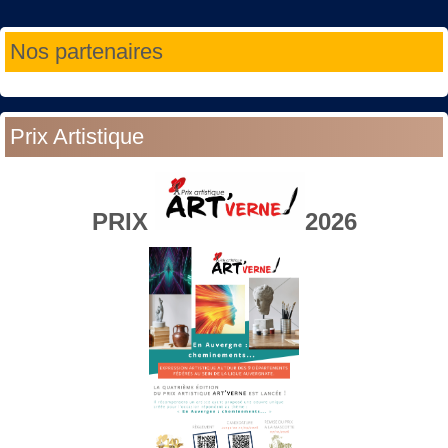
Année
Mois
Année
Mois
Nos partenaires
précédente
précédent
suivante
suivant
Prix Artistique
PRIX
2026