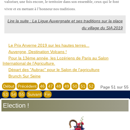
valoriser, une fois encore, le territoire dans son ensemble, ceux qui le font
vivre et en mettant à l’honneur nos traditions.
Lire la suite : La Ligue Auvergnate et ses traditions sur la place
du village du SIA 2019
Le Prix Arverne 2019 sur les hautes terres...
Auvergne, Destination Volcans !
Pour la 13ème année, les Lozériens de Paris au Salon
International de l’Agriculture.
Départ des "Aubrac" pour le Salon de l'agriculture
Brunch Sur Seine
Début
Précédent
46
47
48
49
50
51
52
Page 51 sur 55
53
54
55
Suivant
Fin
Election !