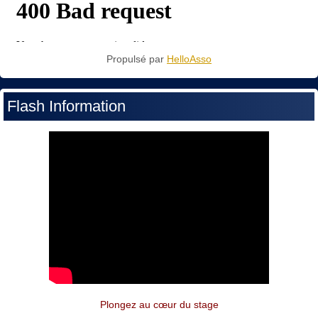
Propulsé par
HelloAsso
Flash Information
Plongez au cœur du stage