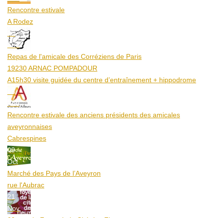
Rencontre estivale
A Rodez
23
Aoû
Repas de l'amicale des Corréziens de Paris
19230 ARNAC POMPADOUR
A15h30 visite guidée du centre d’entraînement + hippodrome
25
Aoû
Rencontre estivale des anciens présidents des amicales
aveyronnaises
Cabrespines
09
Oct
Marché des Pays de l’Aveyron
rue l'Aubrac
21
Nov