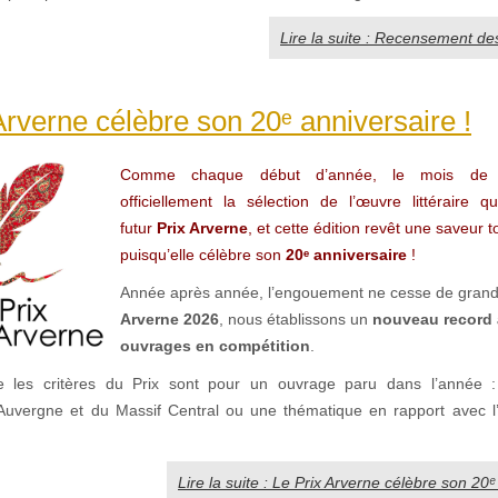
Lire la suite : Recensement de
Arverne célèbre son 20ᵉ anniversaire !
Comme chaque début d’année, le mois de j
officiellement la sélection de l’œuvre littéraire q
futur
Prix Arverne
, et cette édition revêt une saveur t
puisqu’elle célèbre son
20ᵉ anniversaire
!
Année après année, l’engouement ne cesse de grandi
Arverne 2026
, nous établissons un
nouveau record 
ouvrages en compétition
.
 les critères du Prix sont pour un ouvrage paru dans l’année 
l’Auvergne et du Massif Central ou une thématique en rapport avec l
.
Lire la suite : Le Prix Arverne célèbre son 20ᵉ