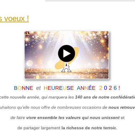
s voeux !
2
0
2
6
!
B
O
N
N
E
et
H
E
U
R
E
U
S
E
A
N
N
É
E
cette nouvelle année, qui marquera
les
140 ans de notre confédérat
uhaitons qu’elle
n
ous offre de
nombreuses
occasion
s
de
nous retrouv
de faire
vivre ensemble les valeurs qui nous unissent
et
de partager largement
la richesse de notre terroir.