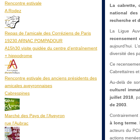
Rencontre estivale
La cabrette,
A Rodez
national des 
23
recherche et d
Aoû
La Ligue Auv
Repas de l'amicale des Corréziens de Paris
recensement d
19230 ARNAC POMPADOUR
aujourd’hui. L’
A15h30 visite guidée du centre d’entraînement
diversité des pa
+ hippodrome
25
Ce recensement 
Aoû
Cabrettaïres et
Rencontre estivale des anciens présidents des
Au-delà de son
amicales aveyronnaises
culturel immat
Cabrespines
juillet 2018
, p
09
de 2003
.
Oct
Contrairement 
Marché des Pays de l’Aveyron
à long terme
.
rue l'Aubrac
acteurs du PCI
21
actions menées 
Nov