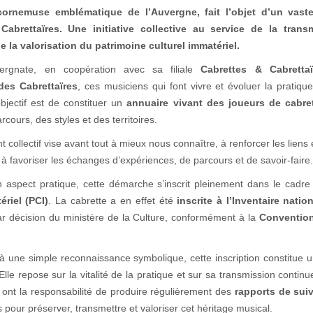
 cornemuse emblématique de l’Auvergne, fait l’objet d’un vast
Cabrettaïres. Une initiative collective au service de la trans
e la valorisation du patrimoine culturel immatériel.
ergnate, en coopération avec sa filiale
Cabrettes & Cabrettaï
es Cabrettaïres
, ces musiciens qui font vivre et évoluer la pratiqu
objectif est de constituer un
annuaire vivant des joueurs de cabre
rcours, des styles et des territoires.
collectif vise avant tout à mieux nous connaître, à renforcer les liens 
 à favoriser les échanges d’expériences, de parcours et de savoir-faire.
 aspect pratique, cette démarche s’inscrit pleinement dans le cadr
ériel (PCI)
. La cabrette a en effet été
inscrite à l’Inventaire natio
ar décision du ministère de la Culture, conformément à la
Conventio
à une simple reconnaissance symbolique, cette inscription constitue 
 Elle repose sur la vitalité de la pratique et sur sa transmission continue
 ont la responsabilité de produire régulièrement des
rapports de suiv
pour préserver, transmettre et valoriser cet héritage musical.