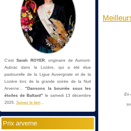
Meilleur
C’est
Sarah ROYER
, originaire de Aumont-
Aubrac dans la Lozère, qui a été élue
pastourelle de la Ligue Auvergnate et de la
Lozère lors de la grande soirée de la Nuit
Arverne...
"Dansons la bourrée sous les
En 
étoiles de Baltard"
le
samedi 13 décembre
2025.
Suivez le lien
...
so
Prix arverne