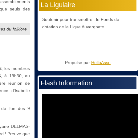
 rassemblements
La Ligulaire
l que seuls des
Soutenir pour transmettre : le Fonds de
dotation de la Ligue Auvergnate.
es du folklore
Propulsé par
HelloAsso
E
, les membres
6, à 19h30, au
Flash Information
ère réunion de
nce d’Isabelle
 de l’un des 9
Josyane DELMAS-
rd ! Preuve que