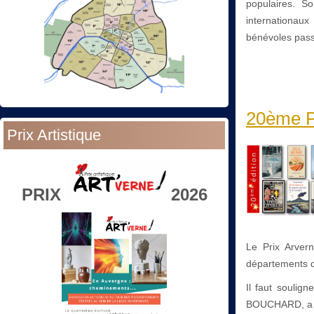
populaires. So
internationaux
bénévoles pass
20ème Pr
Prix Artistique
PRIX
2026
Le Prix Arver
départements de
Il faut soulig
BOUCHARD, a re