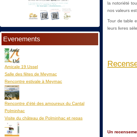
la notoriété to
nos valeurs es
Tour de table 
leurs livres sé
Evenements
08
Aoû
Recense
Amicale 19 Ussel
Salle des fêtes de Meymac
Rencontre estivale à Meymac
10
Aoû
Rencontre d'été des amoureux du Cantal
Polminhac
Visite du château de Polminhac et repas
12
Un recensement
Aoû