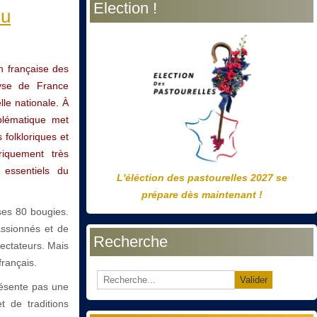
Election !
précédente
précédent
suivante
suivant
du
n française des
Payse de France
elle nationale. À
blématique met
folkloriques et
riquement très
 essentiels du
L'éléction des pastourelles 2027 se
prépare dès maintenant !
ses 80 bougies.
ssionnés et de
Recherche
pectateurs. Mais
français.
Valider
résente pas une
t de traditions