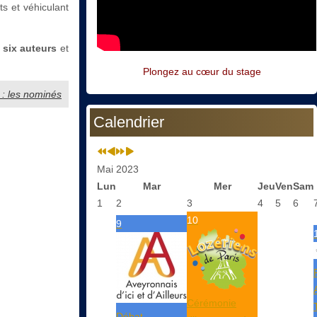
ts et véhiculant
r
six auteurs
et
Plongez au cœur du stage
e : les nominés
Calendrier
Mai 2023
Lun
Mar
Mer
Jeu
Ven
Sam
1
2
3
4
5
6
10
9
Cérémonie
Débat-