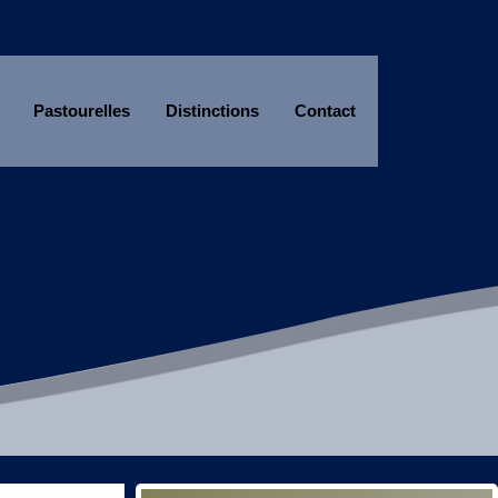
Pastourelles
Distinctions
Contact
Année
Mois
Année
Mois