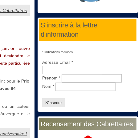
s Cabrettaïres
S'inscrire à la lettre
d'information
anvier ouvre
*
Indications requises
ui deviendra le
Adresse Email
*
oute particulière
Prénom
*
r : pour le
Prix
Nom
*
avec 84
: ou un auteur
’Auvergne et le
Recensement des Cabrettaïres
 anniversaire !