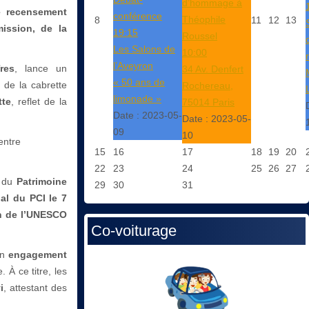
d’hommage à
e recensement
conférence
Théophile
8
11
12
13
mission, de la
19:15
Roussel
Les Salons de
10:00
l’Aveyron
res
, lance un
34 Av. Denfert
« 50 ans de
e de la cabrette
Rochereau,
limonade »
tte
, reflet de la
75014 Paris
Date :
2023-05-
Date :
2023-05-
09
10
entre
15
16
17
18
19
20
22
23
24
25
26
27
e du
Patrimoine
29
30
31
nal du PCI le 7
n de l’UNESCO
Co-voiturage
un
engagement
. À ce titre, les
i
, attestant des