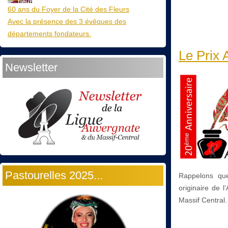
60 ans du Foyer de la Cité des Fleurs
Avec la présence des 3 évêques des
départements fondateurs.
Le Prix 
Newsletter
Pastourelles 2025...
Rappelons que
originaire de 
Massif Central