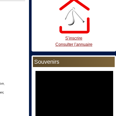
S'inscrire
Consulter l'annuaire
Souvenirs
ion
,
er,