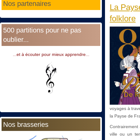
Nos partenaires
La Pays
folklore
500 partitions pour ne pas
oublier...
...et à écouter pour mieux apprendre...
voyages à trave
la Payse de Fra
Nos brasseries
Contrairement 
ville ou un te