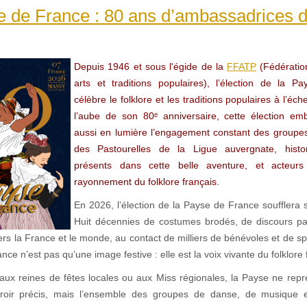
e de France : 80 ans d’ambassadrices 
Depuis 1946 et sous l'égide de la
FFATP
(Fédératio
arts et traditions populaires), l’élection de la 
célèbre le folklore et les traditions populaires à l’éch
l’aube de son 80ᵉ anniversaire, cette élection em
aussi en lumière l’engagement constant des groupes 
des Pastourelles de la Ligue auvergnate, histo
présents dans cette belle aventure, et acteurs
rayonnement du folklore français.
En 2026, l’élection de la Payse de France soufflera 
Huit décennies de costumes brodés, de discours pa
rs la France et le monde, au contact de milliers de bénévoles et de s
nce n’est pas qu’une image festive : elle est la voix vivante du folklore 
aux reines de fêtes locales ou aux Miss régionales, la Payse ne rep
rroir précis, mais l’ensemble des groupes de danse, de musique e