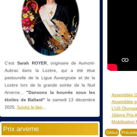
C’est
Sarah ROYER
, originaire de Aumont-
Aubrac dans la Lozère, qui a été élue
pastourelle de la Ligue Auvergnate et de la
Lozère lors de la grande soirée de la Nuit
Arverne...
"Dansons la bourrée sous les
Assemblée G
étoiles de Baltard"
le
samedi 13 décembre
Assemblée gé
2025.
Suivez le lien
...
L’US Olympia
16ème Prix A
Mobilisation 
Prix arverne
Début
Précéde