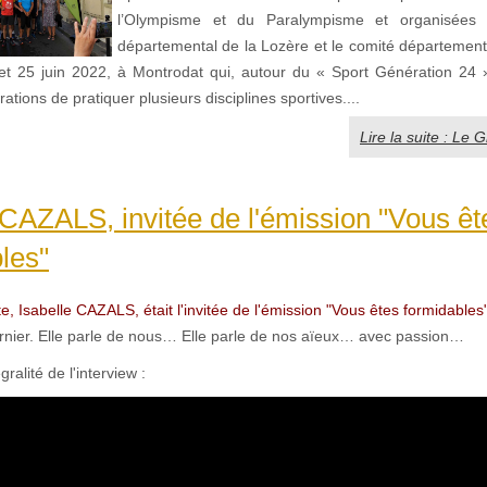
l’Olympisme et du Paralympisme et organisées 
départemental de la Lozère et le comité département
4 et 25 juin 2022, à Montrodat qui, autour du « Sport Génération 24 
ations de pratiquer plusieurs disciplines sportives....
Lire la suite : Le G
 CAZALS, invitée de l'émission "Vous êt
les"
e, Isabelle CAZALS, était l'invitée de l'émission "Vous êtes formidables
dernier. Elle parle de nous… Elle parle de nos aïeux… avec passion…
gralité de l'interview :