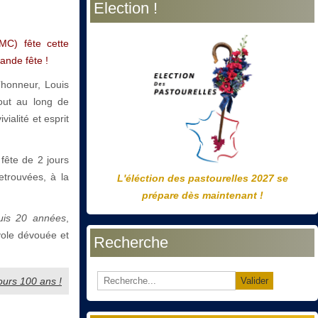
Election !
précédente
précédent
suivante
suivant
MC) fête cette
nde fête !
d’honneur, Louis
out au long de
ialité et esprit
fête de 2 jours
etrouvées, à la
L'éléction des pastourelles 2027 se
prépare dès maintenant !
uis 20 années
,
ole dévouée et
Recherche
ours 100 ans !
Valider