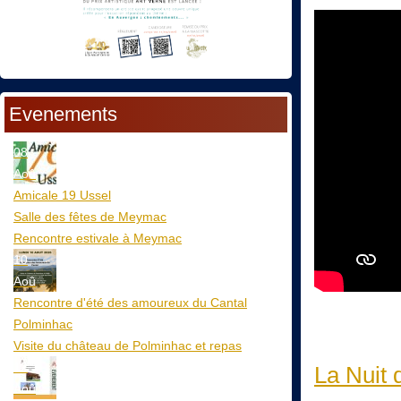
Evenements
08
Aoû
Amicale 19 Ussel
Salle des fêtes de Meymac
Rencontre estivale à Meymac
10
Aoû
Rencontre d'été des amoureux du Cantal
Polminhac
Visite du château de Polminhac et repas
12
La Nuit 
Aoû