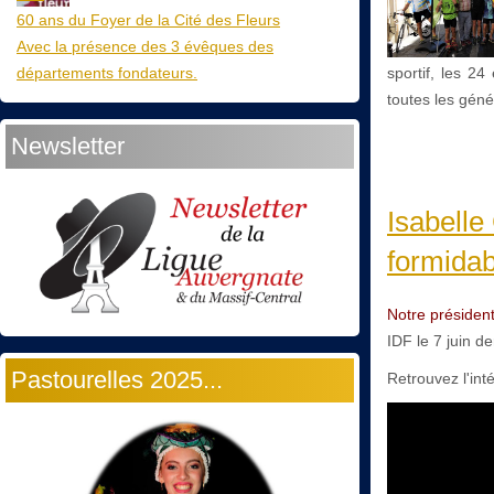
60 ans du Foyer de la Cité des Fleurs
Avec la présence des 3 évêques des
départements fondateurs.
sportif, les 2
toutes les génér
Newsletter
Isabelle
formidab
Notre président
IDF le 7 juin 
Pastourelles 2025...
Retrouvez l'inté