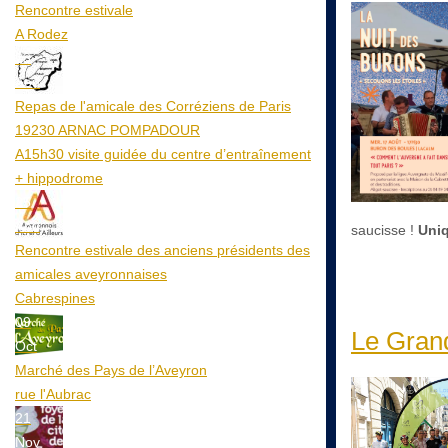
Rencontre estivale
A Rodez
23
Aoû
Repas de l'amicale des Corréziens de Paris
19230 ARNAC POMPADOUR
A15h30 visite guidée du centre d’entraînement
+ hippodrome
25
Aoû
saucisse !
Uniq
Rencontre estivale des anciens présidents des
amicales aveyronnaises
Cabrespines
09
Le Grand
Oct
Marché des Pays de l’Aveyron
rue l'Aubrac
21
Nov