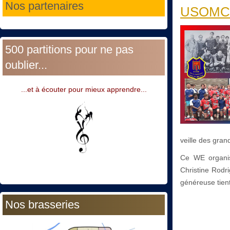
Nos partenaires
USOMC : 
500 partitions pour ne pas
oublier...
...et à écouter pour mieux apprendre...
veille des gran
Ce WE organ
Christine Rodr
généreuse tien
Nos brasseries