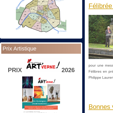
Félibré
Prix Artistique
pour une mess
PRIX
2026
Félibres en pr
Philippe Lauren
Bonnes v