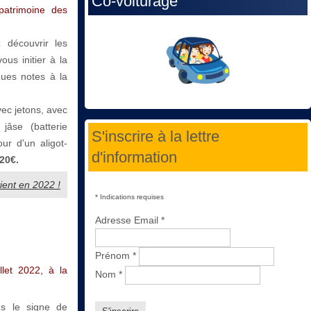
Co-voiturage
patrimoine des
 découvrir les
ous initier à la
ques notes à la
vec jetons, avec
jâse (batterie
S'inscrire à la lettre
ur d'un aligot-
d'information
20€.
vient en 2022 !
*
Indications requises
Adresse Email
*
Prénom
*
llet 2022, à la
Nom
*
s le signe de