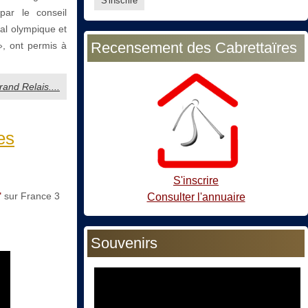
par le conseil
al olympique et
Recensement des Cabrettaïres
», ont permis à
rand Relais....
es
S'inscrire
"
sur France 3
Consulter l'annuaire
Souvenirs