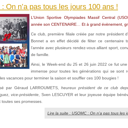
On n’a pas tous les jours 100 ans !
L’Union Sportive Olympiades Massif Central (USO
année son CENTENAIRE… Et à grand évènement, gra
Ce club, première filiale créée par notre président 
Bonnet a en effet décidé de fêter ce centenaire t
l’année avec plusieurs rendez-vous alliant sport, conviv
de famille.
Ainsi, le Week-end du 25 et 26 juin 2022 ce fut une 
immense pour toutes les générations qui se sont r
des vacances pour terminer la saison et souffler ces 100 bougies !
isé par Géraud LARROUMETS,
heureux président de ce club dep
iguez,
vice-présidente
, Sven LESCUYER et leur joyeuse équipe bénév
t toutes ses promesses.
Lire la suite : USOMC : On n’a pas tous les j