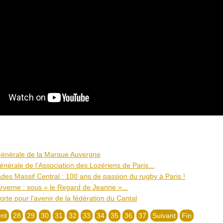
énérale de la Marque Auvergne
nérale de l’Association des Lozériens de Paris...
des Massif Central : 100 ans de passion du rugby à Paris !
rverne : sous « le Regard de Jeanne »...
forte pour l'avenir de la fédération du Cantal
nt
28
29
30
31
32
33
34
35
36
37
Suivant
Fin