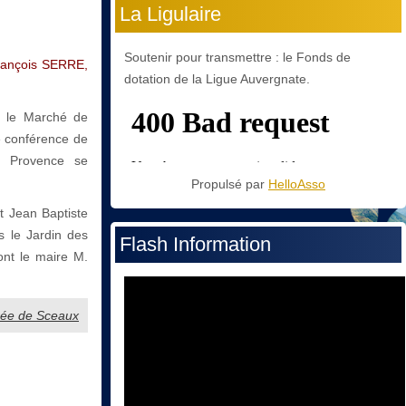
La Ligulaire
Soutenir pour transmettre : le Fonds de
rançois SERRE,
dotation de la Ligue Auvergnate.
c le Marché de
 conférence de
n Provence se
Propulsé par
HelloAsso
t Jean Baptiste
 le Jardin des
Flash Information
ont le maire M.
ibrée de Sceaux