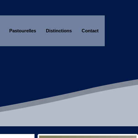
Pastourelles
Distinctions
Contact
Année
Mois
Année
Mois