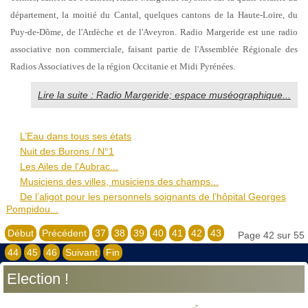
département, la moitié du Cantal, quelques cantons de la Haute-Loire, du
Puy-de-Dôme, de l'Ardèche et de l'Aveyron. Radio Margeride est une radio
associative non commerciale, faisant partie de l'Assemblée Régionale des
Radios Associatives de la région Occitanie et Midi Pyrénées.
Lire la suite : Radio Margeride; espace muséographique...
L’Eau dans tous ses états
Nuit des Burons / N°1
Les Ailes de l'Aubrac...
Musiciens des villes, musiciens des champs...
De l’aligot pour les personnels soignants de l’hôpital Georges
Pompidou...
Début
Précédent
37
38
39
40
41
42
43
Page 42 sur 55
44
45
46
Suivant
Fin
Election !