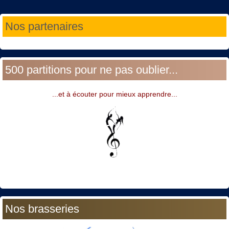
Année
Mois
Année
Mois
Nos partenaires
précédente
précédent
suivante
suivant
500 partitions pour ne pas oublier...
...et à écouter pour mieux apprendre...
Nos brasseries