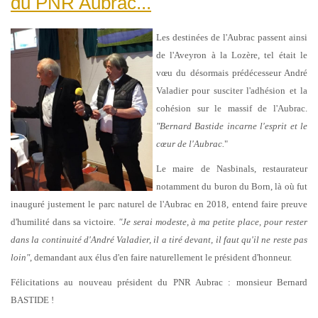
du PNR Aubrac...
Les destinées de l'Aubrac passent ainsi
de l'Aveyron à la Lozère, tel était le
vœu du désormais prédécesseur André
Valadier pour susciter l'adhésion et la
cohésion sur le massif de l'Aubrac.
"Bernard Bastide incarne l'esprit et le
cœur de l'Aubrac.
"
Le maire de Nasbinals, restaurateur
notamment du buron du Born, là où fut
inauguré justement le parc naturel de l'Aubrac en 2018, entend faire preuve
d'humilité dans sa victoire
. "Je serai modeste, à ma petite place, pour rester
dans la continuité d'André Valadier, il a tiré devant, il faut qu'il ne reste pas
loin"
, demandant aux élus d'en faire naturellement le président d'honneur.
Félicitations au nouveau président du PNR Aubrac : monsieur Bernard
BASTIDE !