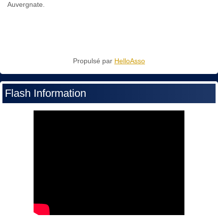
Auvergnate.
Propulsé par
HelloAsso
Flash Information