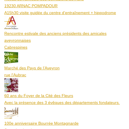
19230 ARNAC POMPADOUR
A15h30 visite guidée du centre d’entraînement + hippodrome
25
Aoû
Rencontre estivale des anciens présidents des amicales
aveyronnaises
Cabrespines
09
Oct
Marché des Pays de l’Aveyron
rue l'Aubrac
21
Nov
60 ans du Foyer de la Cité des Fleurs
Avec la présence des 3 évêques des départements fondateurs.
20
Mar
100e anniversaire Bourrée Montagnarde