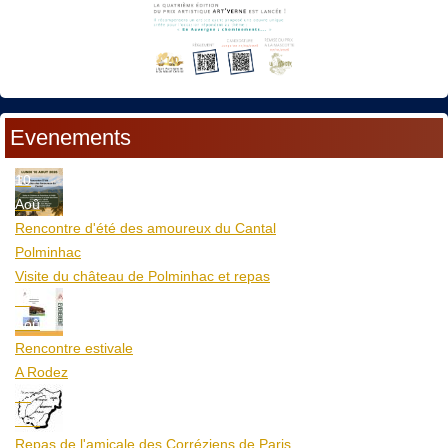
Evenements
10
Aoû
Rencontre d'été des amoureux du Cantal
Polminhac
Visite du château de Polminhac et repas
12
Aoû
Rencontre estivale
A Rodez
23
Aoû
Repas de l'amicale des Corréziens de Paris