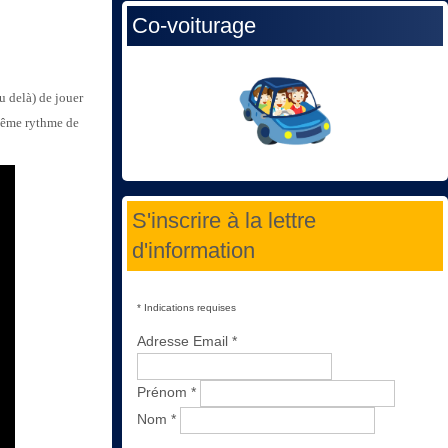
Co-voiturage
u delà) de jouer
ême rythme de
S'inscrire à la lettre
d'information
*
Indications requises
Adresse Email
*
Prénom
*
Nom
*