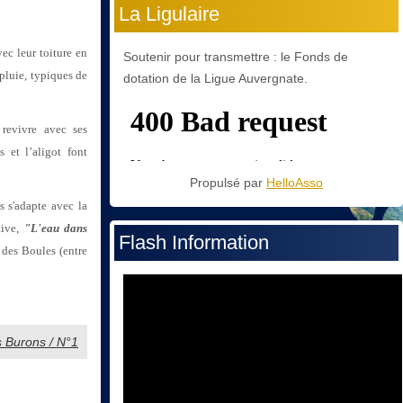
La Ligulaire
ec leur toiture en
Soutenir pour transmettre : le Fonds de
pluie, typiques de
dotation de la Ligue Auvergnate.
revivre avec ses
s et l’aligot font
Propulsé par
HelloAsso
 s'adapte avec la
tive,
"L'eau dans
Flash Information
des Boules (entre
es Burons / N°1