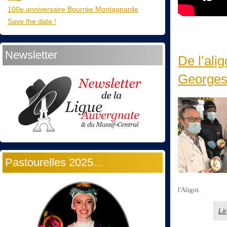
100e anniversaire Bourrée Montagnarde
Save the date !
Newsletter
De l’ali
Georges
Pastourelles 2025...
l'Aligot.
Li