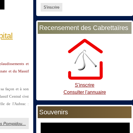
Recensement des Cabrettaïres
ital
plaudissements et
gnate et du Massif
S'inscrire
 sa façon et à son
Consulter l'annuaire
ssif Central s'est
elle de l'Aubrac :
Souvenirs
ges Pompidou...