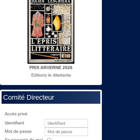
PRIX ARVERNE 2026
Editions le dilettante
Comité Directeur
Accès privé
Identifiant
Mot de passe
Se souvenir de moi