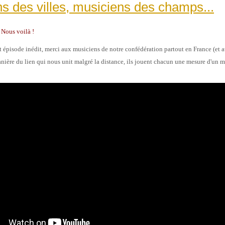
s des villes, musiciens des champs...
 Nous voilà !
t épiso
de inédit, merci aux musiciens de notre confédération partout en France (et a
nière du lien qui nous unit malgré la distance, ils jouent chacun une mesure d'
un m