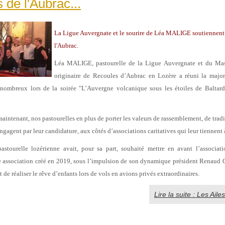
 de l'Aubrac...
La Ligue Auvergnate et le sourire de Léa MALIGE soutiennent 
l'Aubrac.
Léa MALIGE, pastourelle de la Ligue Auvergnate et du Mas
originaire de Recoules d’Aubrac en Lozère a réuni la major
 nombreux lors de la soirée "L’Auvergne volcanique sous les étoiles de Baltar
intenant, nos pastourelles en plus de porter les valeurs de rassemblement, de tradi
ngagent par leur candidature, aux côtés d’associations caritatives qui leur tiennent 
pastourelle lozérienne avait, pour sa part, souhaité mettre en avant l’associa
 association créé en 2019, sous l’impulsion de son dynamique président Ren
t de réaliser le rêve d’enfants lors de vols en avions privés extraordinaires.
Lire la suite : Les Aile