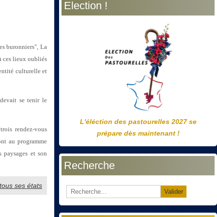
Election !
précédente
précédent
suivante
suivant
des buronniers", La
 ces lieux oubliés
ntité culturelle et
evait se tenir le
L'éléction des pastourelles 2027 se
trois rendez-vous
prépare dès maintenant !
 sont au programme
es paysages et son
Recherche
 tous ses états
Valider