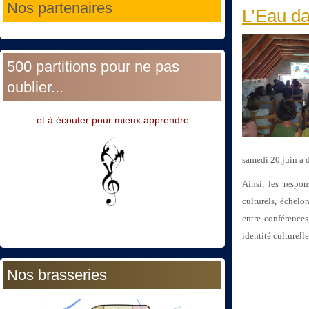
Nos partenaires
L’Eau da
500 partitions pour ne pas
oublier...
...et à écouter pour mieux apprendre...
samedi 20 juin a d
Ainsi, les respo
culturels, échelo
entre conférences
identité culturelle
Nos brasseries