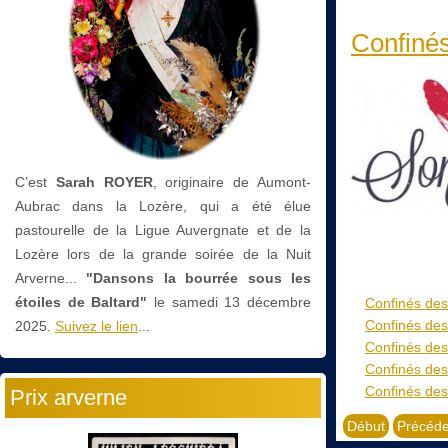
Confinés
C’est
Sarah ROYER
, originaire de Aumont-
Aubrac dans la Lozère, qui a été élue
pastourelle de la Ligue Auvergnate et de la
Lozère lors de la grande soirée de la Nuit
Arverne...
"Dansons la bourrée sous les
étoiles de Baltard"
le
samedi 13 décembre
Confinés des
Confinés des
2025.
Suivez le lien
...
Confinés des
Confinés des
Confinés des
Prix arverne
Début
Précéde