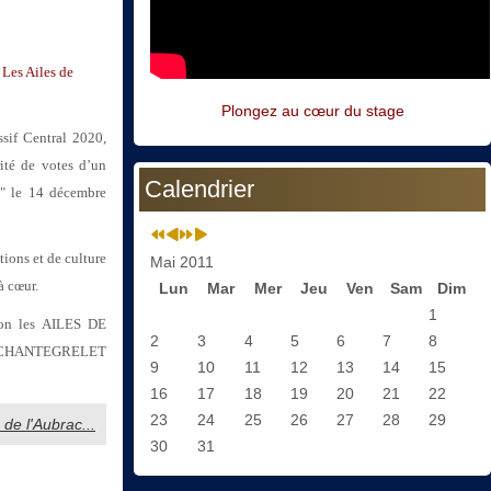
Les Ailes de
Plongez au cœur du stage
sif Central 2020,
ité de votes d’un
Calendrier
d" le 14 décembre
tions et de culture
Mai 2011
à cœur.
Lun
Mar
Mer
Jeu
Ven
Sam
Dim
1
tion les AILES DE
2
3
4
5
6
7
8
aud CHANTEGRELET
9
10
11
12
13
14
15
16
17
18
19
20
21
22
23
24
25
26
27
28
29
s de l'Aubrac...
30
31