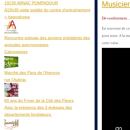
Musicien
19230 ARNAC POMPADOUR
A15h30 visite guidée du centre d’entraînement
+ hippodrome
Dé-confinement...
25
En souvenir de ce
Aoû
pour nous. A la ma
Rencontre estivale des anciens présidents des
cette valse.
amicales aveyronnaises
Cabrespines
09
Oct
Marché des Pays de l’Aveyron
rue l'Aubrac
21
Nov
60 ans du Foyer de la Cité des Fleurs
Avec la présence des 3 évêques des
départements fondateurs.
20
Mar