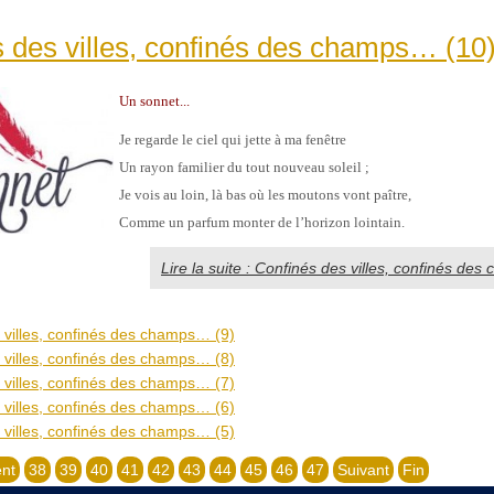
 des villes, confinés des champs… (10
Un sonnet...
Je regarde le ciel qui jette à ma fenêtre
Un rayon familier du tout nouveau soleil ;
Je vois au loin, là bas où les moutons vont paître,
Comme un parfum monter de l’horizon lointain.
Lire la suite : Confinés des villes, confinés de
 villes, confinés des champs… (9)
 villes, confinés des champs… (8)
 villes, confinés des champs… (7)
 villes, confinés des champs… (6)
 villes, confinés des champs… (5)
nt
38
39
40
41
42
43
44
45
46
47
Suivant
Fin