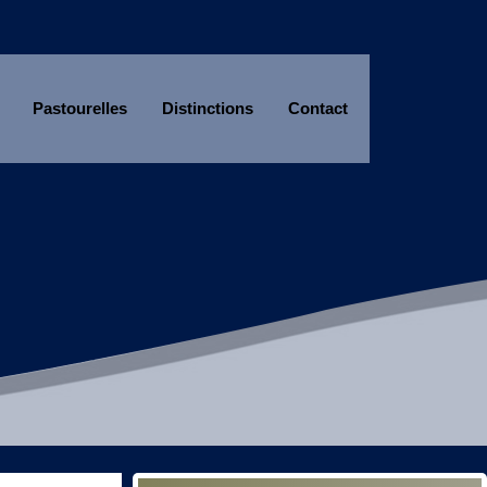
Pastourelles
Distinctions
Contact
Année
Mois
Année
Mois