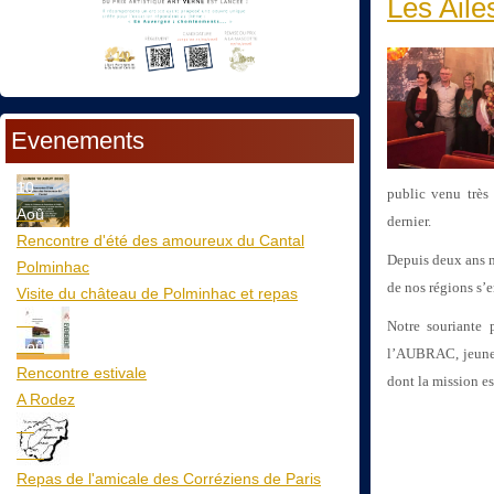
Les Ailes
Evenements
10
public venu très
Aoû
dernier.
Rencontre d'été des amoureux du Cantal
Depuis deux ans ma
Polminhac
de nos régions s’e
Visite du château de Polminhac et repas
12
Notre souriante 
Aoû
l’AUBRAC, jeune
Rencontre estivale
dont la mission es
A Rodez
23
Aoû
Repas de l'amicale des Corréziens de Paris