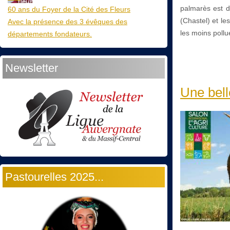
palmarès est d
60 ans du Foyer de la Cité des Fleurs
(Chastel) et le
Avec la présence des 3 évêques des
les moins pollu
départements fondateurs.
Newsletter
Une bell
Pastourelles 2025...