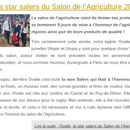
la star salers du Salon de l’Agriculture 2
Le salon de l’agriculture vient de fermer ses porte
se terminent 9 jours de mise à l’honneur de l’agr
régions ainsi que de leurs produits de qualité !
Très certainement cette année, notre égérie Ovalie
jumelles Utopie et Utopia y sont pour quelque chose !
 du salon, autour d’elles se sont pressées toutes les personnalit
ulturelles, et nous sommes heureux, Auvergnats à Paris de nous être a
r.
ajou, derrière Ovalie c’est toute
la race Salers qui était à l’honne
 et frisés, un museau rosé, des cornes grandes et fines de couleur cl
5 ans, Ovalie est née aux confins du Cantal et du Puy-de-Dôme. Ell
passion de son éleveur pour le rugby. Bien entendu, elle a été recruté
 et docile, et celui-ci fut nécessaire et mis à rude épreuve tant l’af
 l’histoire du salon de l’Agriculture.
Lire la suite : Ovalie, la star salers du Salon de l’Agr