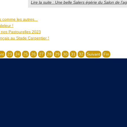
Lire la suite : Une belle Salers égérie du Salon de l’a
s comme les autres...
deleur !
nos Pastourelles 2023
nçais au Stade Carpentier !
nt
23
24
25
26
27
28
29
30
31
32
Suivant
Fin