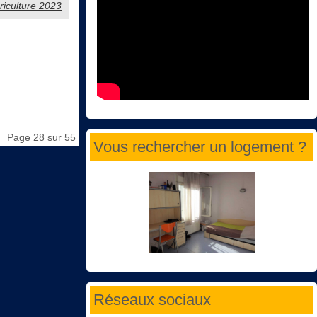
griculture 2023
Page 28 sur 55
Vous rechercher un logement ?
Réseaux sociaux