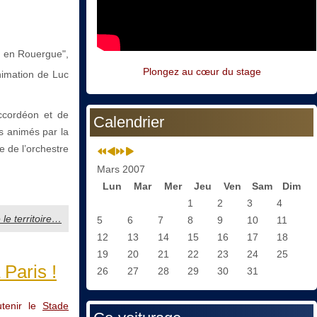
n en Rouergue",
Plongez au cœur du stage
nimation de Luc
ccordéon et de
Calendrier
 animés par la
 de l’orchestre
Mars 2007
Lun
Mar
Mer
Jeu
Ven
Sam
Dim
1
2
3
4
 le territoire…
5
6
7
8
9
10
11
12
13
14
15
16
17
18
19
20
21
22
23
24
25
 Paris !
26
27
28
29
30
31
utenir le
Stade