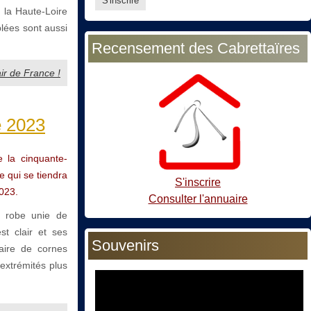
 la Haute-Loire
plées sont aussi
Recensement des Cabrettaïres
air de France !
e 2023
e la cinquante-
e qui se tiendra
S'inscrire
2023.
Consulter l'annuaire
 robe unie de
st clair et ses
Souvenirs
aire de cornes
 extrémités plus