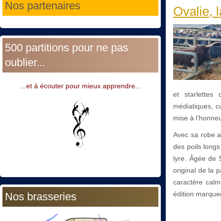
Nos partenaires
Ovalie, 
500 partitions pour ne pas
oublier...
...et à écouter pour mieux apprendre...
et starlettes
médiatiques, c
mise à l’honneu
Avec sa robe ac
des poils longs
lyre. Âgée de 
original de la 
caractère calme
édition marquera
Nos brasseries