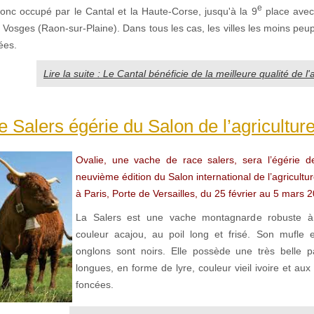
e
onc occupé par le Cantal et la Haute-Corse, jusqu'à la 9
place avec
s Vosges (Raon-sur-Plaine). Dans tous les cas, les villes les moins peu
ées.
Lire la suite : Le Cantal bénéficie de la meilleure qualité de l'
e Salers égérie du Salon de l’agricultur
Ovalie, une vache de race salers, sera l’égérie d
neuvième édition du Salon international de l’agricultur
à Paris, Porte de Versailles, du 25 février au 5 mars 
La Salers est une vache montagnarde robuste à
couleur acajou, au poil long et frisé. Son mufle e
onglons sont noirs. Elle possède une très belle p
longues, en forme de lyre, couleur vieil ivoire et aux
foncées.