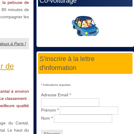
Co-voiturage
 la pelouse de
s 80 minutes de
accompagner les
alous à Paris !
S'inscrire à la lettre
ir de
d'information
*
Indications requises
Cantal à environ
Adresse Email
*
 ce classement :
eilleure qualité
Prénom
*
Nom
*
age du Cantal,
tal. Le haut du