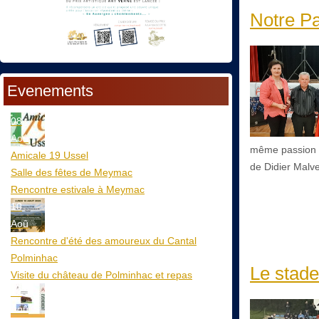
Notre Pa
Evenements
08
Aoû
même passion –
Amicale 19 Ussel
de Didier Malve
Salle des fêtes de Meymac
Rencontre estivale à Meymac
10
Aoû
Rencontre d'été des amoureux du Cantal
Polminhac
Le stade
Visite du château de Polminhac et repas
12
Aoû