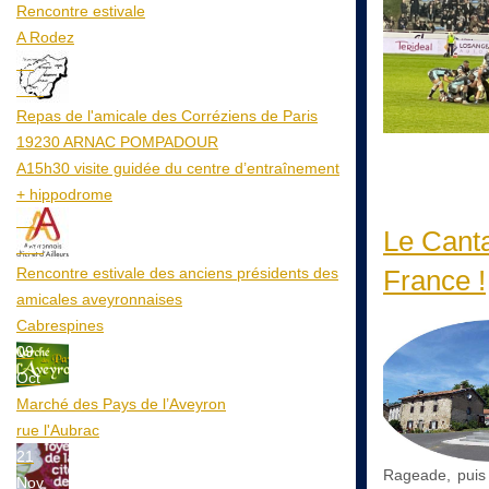
Rencontre estivale
A Rodez
23
Aoû
Repas de l'amicale des Corréziens de Paris
19230 ARNAC POMPADOUR
A15h30 visite guidée du centre d’entraînement
+ hippodrome
25
Le Cantal
Aoû
Rencontre estivale des anciens présidents des
France !
amicales aveyronnaises
Cabrespines
09
Oct
Marché des Pays de l’Aveyron
rue l'Aubrac
21
Rageade, puis 
Nov