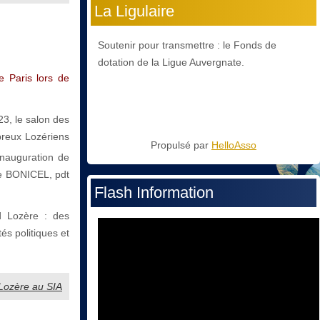
La Ligulaire
Soutenir pour transmettre : le Fonds de
dotation de la Ligue Auvergnate.
e Paris lors de
23, le salon des
breux Lozériens
Propulsé par
HelloAsso
inauguration de
re BONICEL, pdt
Flash Information
nd Lozère : des
és politiques et
 Lozère au SIA