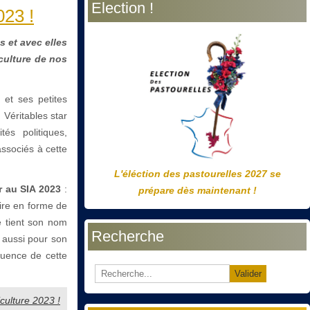
Election !
précédente
précédent
suivante
suivant
023 !
s et avec elles
iculture de nos
 et ses petites
 Véritables star
és politiques,
ssociés à cette
L'éléction des pastourelles 2027 se
ur au SIA 2023
:
prépare dès maintenant !
aire en forme de
e tient son nom
Recherche
e aussi pour son
fluence de cette
Valider
iculture 2023 !