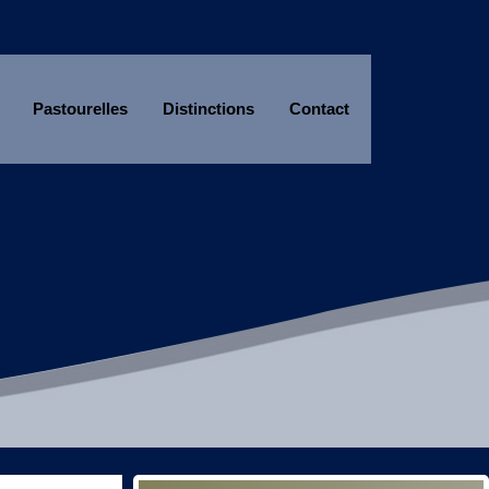
Pastourelles
Distinctions
Contact
Année
Mois
Année
Mois