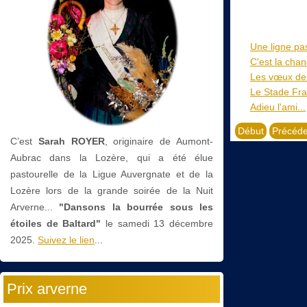
Une ligne pa
C'est la chan
Les vœux de 
Le Stade Fra
Adieu l'ami...
Début
Précéde
C’est
Sarah ROYER
, originaire de Aumont-
Aubrac dans la Lozère, qui a été élue
pastourelle de la Ligue Auvergnate et de la
Lozère lors de la grande soirée de la Nuit
Arverne...
"Dansons la bourrée sous les
étoiles de Baltard"
le
samedi 13 décembre
2025.
Suivez le lien
...
Prix arverne