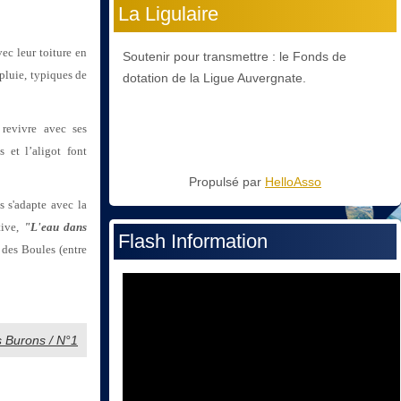
La Ligulaire
ec leur toiture en
Soutenir pour transmettre : le Fonds de
pluie, typiques de
dotation de la Ligue Auvergnate.
revivre avec ses
s et l’aligot font
Propulsé par
HelloAsso
 s'adapte avec la
tive,
"L'eau dans
Flash Information
des Boules (entre
es Burons / N°1