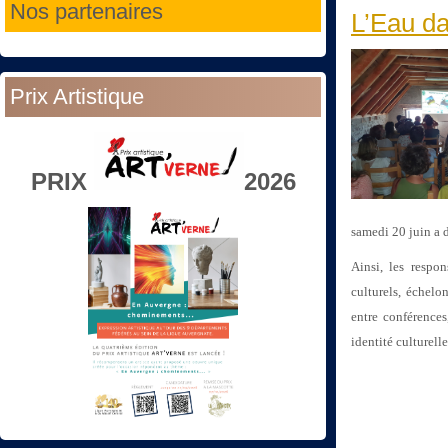
Nos partenaires
L’Eau da
Prix Artistique
PRIX
2026
samedi 20 juin a d
Ainsi, les respo
culturels, échelo
entre conférences
identité culturelle