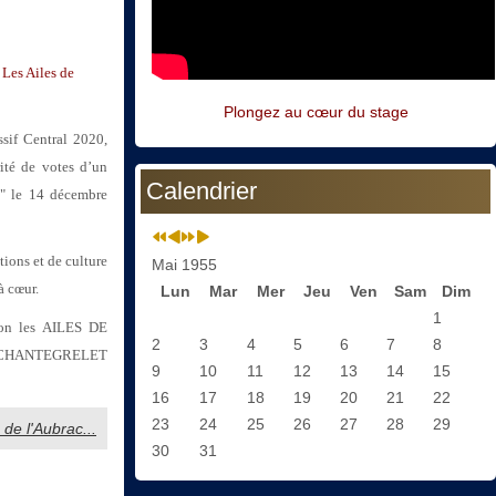
Les Ailes de
Plongez au cœur du stage
sif Central 2020,
ité de votes d’un
Calendrier
d" le 14 décembre
tions et de culture
Mai 1955
à cœur.
Lun
Mar
Mer
Jeu
Ven
Sam
Dim
1
tion les AILES DE
2
3
4
5
6
7
8
aud CHANTEGRELET
9
10
11
12
13
14
15
16
17
18
19
20
21
22
23
24
25
26
27
28
29
s de l'Aubrac...
30
31