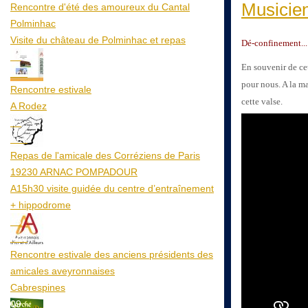
Musicien
Rencontre d'été des amoureux du Cantal
Polminhac
Visite du château de Polminhac et repas
Dé-confinement...
12
En souvenir de ce
Aoû
pour nous. A la ma
Rencontre estivale
cette valse.
A Rodez
23
Aoû
Repas de l'amicale des Corréziens de Paris
19230 ARNAC POMPADOUR
A15h30 visite guidée du centre d’entraînement
+ hippodrome
25
Aoû
Rencontre estivale des anciens présidents des
amicales aveyronnaises
Cabrespines
09