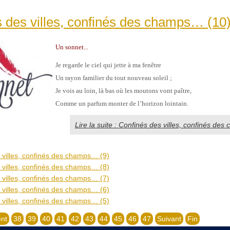
 des villes, confinés des champs… (10
Un sonnet...
Je regarde le ciel qui jette à ma fenêtre
Un rayon familier du tout nouveau soleil ;
Je vois au loin, là bas où les moutons vont paître,
Comme un parfum monter de l’horizon lointain.
Lire la suite : Confinés des villes, confinés de
 villes, confinés des champs… (9)
 villes, confinés des champs… (8)
 villes, confinés des champs… (7)
 villes, confinés des champs… (6)
 villes, confinés des champs… (5)
nt
38
39
40
41
42
43
44
45
46
47
Suivant
Fin