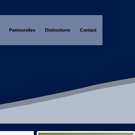
Pastourelles
Distinctions
Contact
Année
Mois
Année
Mois