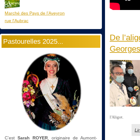
Oct
Marché des Pays de l’Aveyron
rue l'Aubrac
De l’ali
Pastourelles 2025...
Georges
l'Aligot.
Li
C’est
Sarah ROYER
, originaire de Aumont-