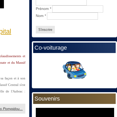
Prénom
*
Nom
*
ital
Co-voiturage
plaudissements et
gnate et du Massif
 sa façon et à son
ssif Central s'est
elle de l'Aubrac :
Souvenirs
ges Pompidou...