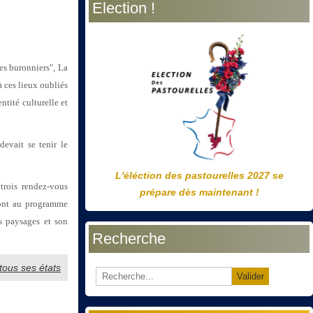
Election !
précédente
précédent
suivante
suivant
des buronniers", La
 ces lieux oubliés
ntité culturelle et
evait se tenir le
L'éléction des pastourelles 2027 se
trois rendez-vous
prépare dès maintenant !
 sont au programme
es paysages et son
Recherche
 tous ses états
Valider