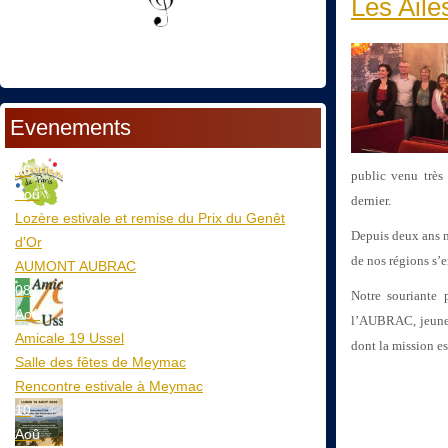
Les Ailes
Evenements
06
public venu très
Aoû
dernier.
Lozère estivale et remise du Prix du Genêt
Depuis deux ans ma
d'Or
de nos régions s’e
AUMONT AUBRAC
08
Notre souriante 
Aoû
l’AUBRAC, jeune
Amicale 19 Ussel
dont la mission es
Salle des fêtes de Meymac
Rencontre estivale à Meymac
10
Aoû