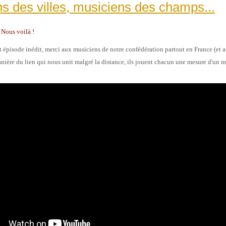
s des villes, musiciens des champs...
 Nous voilà !
t épiso
de inédit, merci aux musiciens de notre confédération partout en France (et a
nière du lien qui nous unit malgré la distance, ils jouent chacun une mesure d'
un m