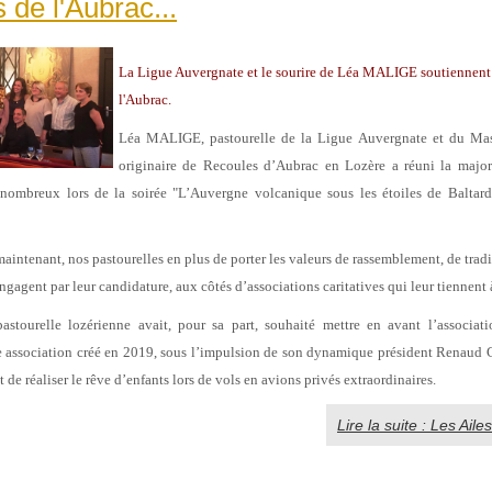
 de l'Aubrac...
La Ligue Auvergnate et le sourire de Léa MALIGE soutiennent 
l'Aubrac.
Léa MALIGE, pastourelle de la Ligue Auvergnate et du Mas
originaire de Recoules d’Aubrac en Lozère a réuni la major
 nombreux lors de la soirée "L’Auvergne volcanique sous les étoiles de Baltar
intenant, nos pastourelles en plus de porter les valeurs de rassemblement, de tradi
ngagent par leur candidature, aux côtés d’associations caritatives qui leur tiennent 
pastourelle lozérienne avait, pour sa part, souhaité mettre en avant l’associa
 association créé en 2019, sous l’impulsion de son dynamique président Ren
t de réaliser le rêve d’enfants lors de vols en avions privés extraordinaires.
Lire la suite : Les Aile