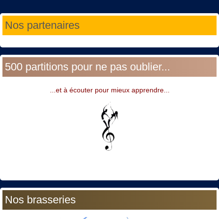
Année
Mois
Année
Mois
Nos partenaires
précédente
précédent
suivante
suivant
500 partitions pour ne pas oublier...
...et à écouter pour mieux apprendre...
Nos brasseries