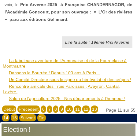
voix, le
Prix Arverne 2025
à
Françoise CHANDERNAGOR, de
l’Académie Goncourt, pour son ouvrage : « L’Or des rivières
» paru aux éditions Gallimard.
Lire la suite : 19ème Prix Arverne
La fabuleuse aventure de l’Aumonaise et de la Fournelaise à
Montmartre
Dansons la Bourrée ! Depuis 100 ans à Paris…
Un Comité Directeur sous le signe du bénévolat et des crêpes !
Rencontre amicale des Trois Paroisses ; Aveyron, Cantal,
Lozère.
Salon de l’agriculture 2025 : Nos départements à l’honneur !
Début
Précédent
6
7
8
9
10
11
12
13
Page 11 sur 55
14
15
Suivant
Fin
Election !