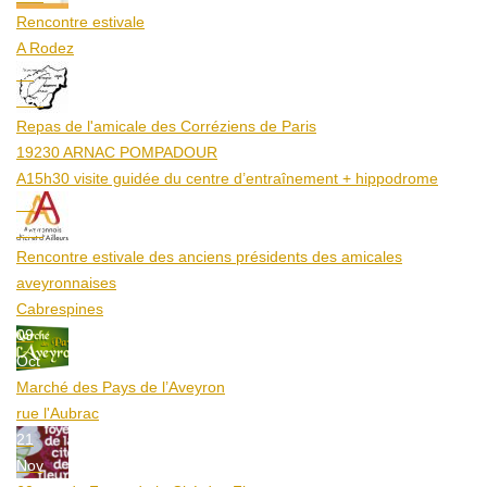
Rencontre estivale
A Rodez
23
Aoû
Repas de l'amicale des Corréziens de Paris
19230 ARNAC POMPADOUR
A15h30 visite guidée du centre d’entraînement + hippodrome
25
Aoû
Rencontre estivale des anciens présidents des amicales
aveyronnaises
Cabrespines
09
Oct
Marché des Pays de l’Aveyron
rue l'Aubrac
21
Nov