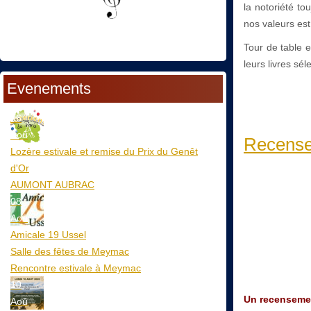
la notoriété to
nos valeurs es
Tour de table 
leurs livres sé
Evenements
06
Aoû
Recense
Lozère estivale et remise du Prix du Genêt
d'Or
AUMONT AUBRAC
08
Aoû
Amicale 19 Ussel
Salle des fêtes de Meymac
Rencontre estivale à Meymac
10
Un recensement
Aoû