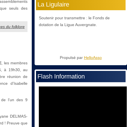
 rassemblements
La Ligulaire
l que seuls des
Soutenir pour transmettre : le Fonds de
dotation de la Ligue Auvergnate.
es du folklore
Propulsé par
HelloAsso
E
, les membres
6, à 19h30, au
Flash Information
ère réunion de
nce d’Isabelle
 de l’un des 9
Josyane DELMAS-
rd ! Preuve que