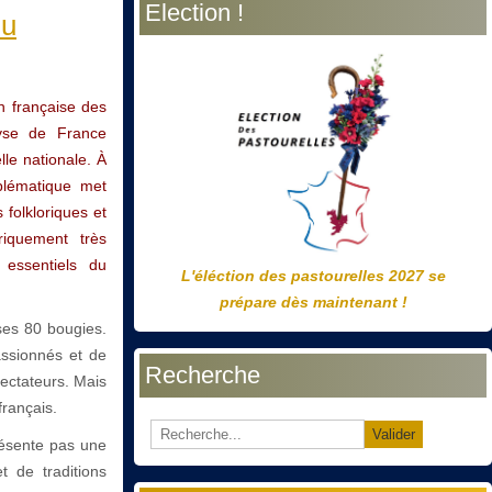
Election !
précédente
précédent
suivante
suivant
du
n française des
Payse de France
elle nationale. À
blématique met
folkloriques et
riquement très
 essentiels du
L'éléction des pastourelles 2027 se
prépare dès maintenant !
ses 80 bougies.
ssionnés et de
Recherche
pectateurs. Mais
français.
Valider
résente pas une
t de traditions