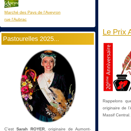
Oct
Marché des Pays de l’Aveyron
rue l'Aubrac
Le Prix 
Pastourelles 2025...
Rappelons que
originaire de 
Massif Central
C’est
Sarah ROYER
, originaire de Aumont-