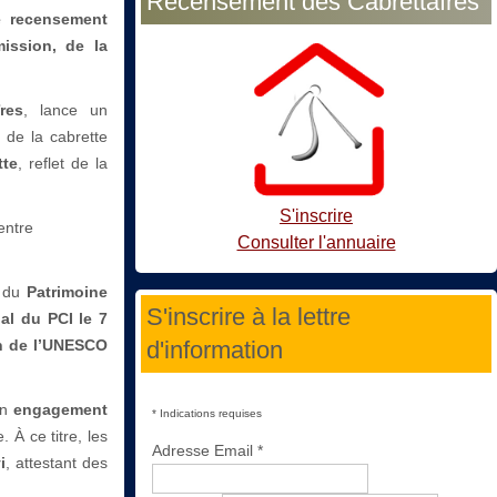
Recensement des Cabrettaïres
e recensement
mission, de la
res
, lance un
e de la cabrette
tte
, reflet de la
S'inscrire
entre
Consulter l'annuaire
e du
Patrimoine
S'inscrire à la lettre
nal du PCI le 7
d'information
n de l’UNESCO
un
engagement
*
Indications requises
. À ce titre, les
Adresse Email
*
i
, attestant des