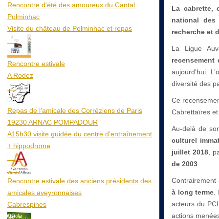
Rencontre d'été des amoureux du Cantal
La cabrette,
Polminhac
national des 
Visite du château de Polminhac et repas
recherche et d
12
La Ligue Auv
Aoû
recensement d
Rencontre estivale
aujourd’hui. L’
A Rodez
diversité des pa
23
Aoû
Ce recensement 
Repas de l'amicale des Corréziens de Paris
Cabrettaïres et
19230 ARNAC POMPADOUR
Au-delà de son
A15h30 visite guidée du centre d’entraînement
culturel immat
+ hippodrome
juillet 2018
, p
25
de 2003
.
Aoû
Contrairement 
Rencontre estivale des anciens présidents des
à long terme
.
amicales aveyronnaises
acteurs du PCI
Cabrespines
actions menées 
09