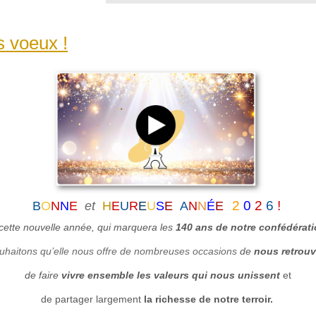
s voeux !
2
0
2
6
!
B
O
N
N
E
et
H
E
U
R
E
U
S
E
A
N
N
É
E
cette nouvelle année, qui marquera
les
140 ans de notre confédérat
uhaitons qu’elle
n
ous offre de
nombreuses
occasion
s
de
nous retrouv
de faire
vivre ensemble les valeurs qui nous unissent
et
de partager largement
la richesse de notre terroir.