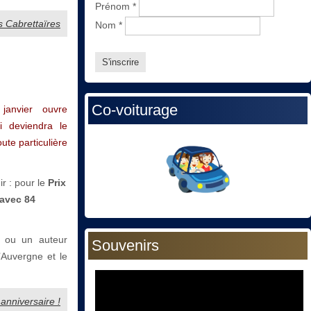
Prénom
*
s Cabrettaïres
Nom
*
Co-voiturage
anvier ouvre
ui deviendra le
oute particulière
r : pour le
Prix
avec 84
: ou un auteur
Souvenirs
’Auvergne et le
 anniversaire !