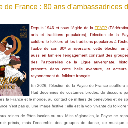
e de France : 80 ans d’ambassadrices 
Depuis 1946 et sous l'égide de la
FFATP
(Fédératio
arts et traditions populaires), l’élection de la 
célèbre le folklore et les traditions populaires à l’éch
l’aube de son 80ᵉ anniversaire, cette élection em
aussi en lumière l’engagement constant des groupes 
des Pastourelles de la Ligue auvergnate, histo
présents dans cette belle aventure, et acteurs
rayonnement du folklore français.
En 2026, l’élection de la Payse de France soufflera 
Huit décennies de costumes brodés, de discours pa
rs la France et le monde, au contact de milliers de bénévoles et de s
nce n’est pas qu’une image festive : elle est la voix vivante du folklore 
aux reines de fêtes locales ou aux Miss régionales, la Payse ne rep
rroir précis, mais l’ensemble des groupes de danse, de musique e