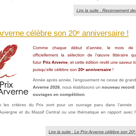
Lire la suite : Recensement de
Arverne célèbre son 20ᵉ anniversaire !
Comme chaque début d’année, le mois de j
officiellement la sélection de l’œuvre littéraire q
futur
Prix Arverne
, et cette édition revêt une saveur t
puisqu’elle célèbre son
20ᵉ anniversaire
!
Année après année, l’engouement ne cesse de grandi
Arverne 2026
, nous établissons un
nouveau record 
ouvrages en compétition
.
 les critères du Prix sont pour un ouvrage paru dans l’année 
l’Auvergne et du Massif Central ou une thématique en rapport avec l
.
Lire la suite : Le Prix Arverne célèbre son 20ᵉ