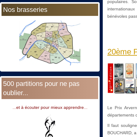
populaires. So
Nos brasseries
internationaux
bénévoles pass
20ème Pr
500 partitions pour ne pas
oublier...
...et à écouter pour mieux apprendre...
Le Prix Arver
départements de
Il faut soulig
BOUCHARD, a re