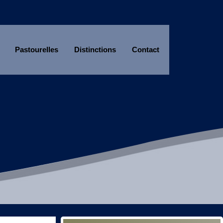
Pastourelles
Distinctions
Contact
Année
Mois
Année
Mois