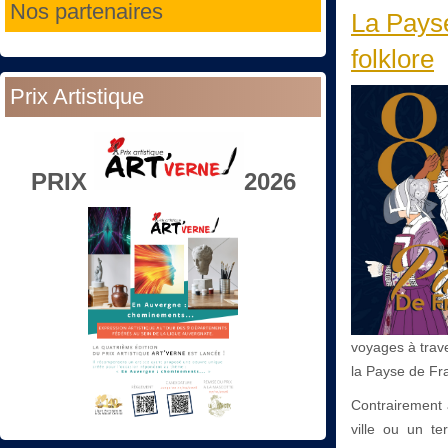
Nos partenaires
La Pays
folklore
Prix Artistique
PRIX
2026
voyages à trave
la Payse de Fra
Contrairement 
ville ou un te