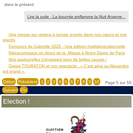
dans le présent.
Lire la suite : La bourrée enflamme la Nuit Arverne...
Une messe qui restera à jamais gravée dans nos cœurs et nos
esprits
Concours de Cabrette 2025 - Une édition multigénérationnelle
Retransmission en direct de la Messe à Notre-Dame de Paris
Nos pastourelles s’engagent pour de belles causes !
Daniel TOURATON et son spectacle : « C’est ainsi qu’Alexandre
est grand ».
Début
Précédent
1
2
3
4
5
6
7
8
9
10
Page 5 sur 55
Suivant
Fin
Election !