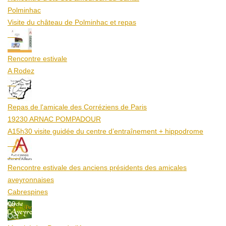
Polminhac
Visite du château de Polminhac et repas
12
Aoû
Rencontre estivale
A Rodez
23
Aoû
Repas de l'amicale des Corréziens de Paris
19230 ARNAC POMPADOUR
A15h30 visite guidée du centre d’entraînement + hippodrome
25
Aoû
Rencontre estivale des anciens présidents des amicales
aveyronnaises
Cabrespines
09
Oct