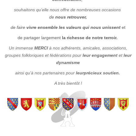
souhaitons qu’elle
n
ous offre de
nombreuses
occasion
s
de
nous retrouver,
de faire
vivre ensemble les valeurs qui nous unissent
et
de partager largement
la richesse de notre terroir.
Un immense
MERCI
à nos adhérents, amicales, associations,
groupes folkloriques et fédérations pour
leur engagement
et
leur
dynamisme
ainsi qu'à nos partenaires pour
leur
précieux soutien.
A très bientôt !