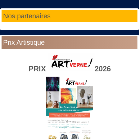
Année
Mois
Année
Mois
Nos partenaires
précédente
précédent
suivante
suivant
Prix Artistique
PRIX
2026