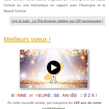
Central ou une thématique en rapport avec l’Auvergne et le
Massif Central.
Lire la suite : Le Prix Arverne célèbre son 20ᵉ anniversaire !
Meilleurs voeux !
2
0
2
6
!
B
O
N
N
E
et
H
E
U
R
E
U
S
E
A
N
N
É
E
En cette nouvelle année, qui marquera
les
140 ans de notre
confédération
,