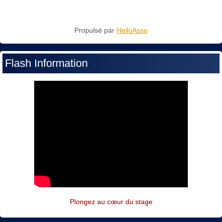
Propulsé par
HelloAsso
Flash Information
Plongez au cœur du stage