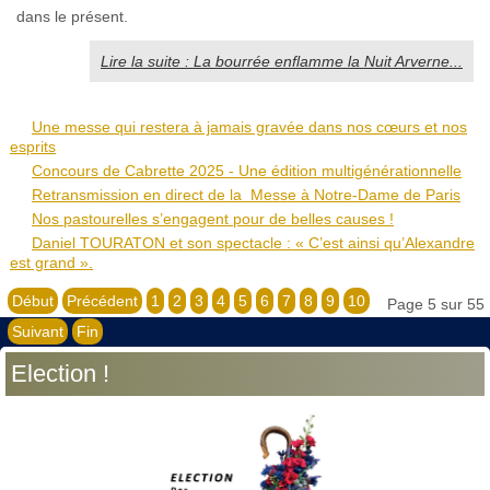
dans le présent.
Lire la suite : La bourrée enflamme la Nuit Arverne...
Une messe qui restera à jamais gravée dans nos cœurs et nos
esprits
Concours de Cabrette 2025 - Une édition multigénérationnelle
Retransmission en direct de la Messe à Notre-Dame de Paris
Nos pastourelles s’engagent pour de belles causes !
Daniel TOURATON et son spectacle : « C’est ainsi qu’Alexandre
est grand ».
Début
Précédent
1
2
3
4
5
6
7
8
9
10
Page 5 sur 55
Suivant
Fin
Election !