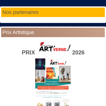
Année
Mois
Année
Mois
Nos partenaires
précédente
précédent
suivante
suivant
Prix Artistique
PRIX
2026