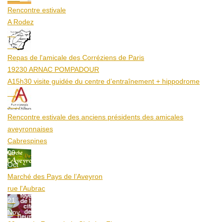
Rencontre estivale
A Rodez
23
Aoû
Repas de l'amicale des Corréziens de Paris
19230 ARNAC POMPADOUR
A15h30 visite guidée du centre d’entraînement + hippodrome
25
Aoû
Rencontre estivale des anciens présidents des amicales
aveyronnaises
Cabrespines
09
Oct
Marché des Pays de l’Aveyron
rue l'Aubrac
21
Nov