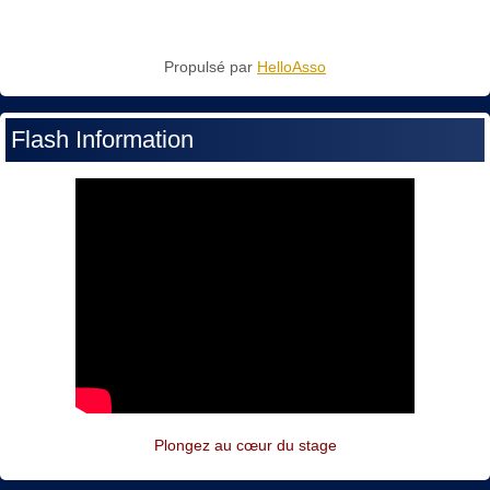
Propulsé par
HelloAsso
Flash Information
Plongez au cœur du stage