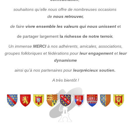
souhaitons qu’elle
n
ous offre de
nombreuses
occasion
s
de
nous retrouver,
de faire
vivre ensemble les valeurs qui nous unissent
et
de partager largement
la richesse de notre terroir.
Un immense
MERCI
à nos adhérents, amicales, associations,
groupes folkloriques et fédérations pour
leur engagement
et
leur
dynamisme
ainsi qu'à nos partenaires pour
leur
précieux soutien.
A très bientôt !