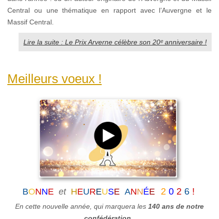
Central ou une thématique en rapport avec l’Auvergne et le
Massif Central.
Lire la suite : Le Prix Arverne célèbre son 20ᵉ anniversaire !
Meilleurs voeux !
2
0
2
6
!
B
O
N
N
E
et
H
E
U
R
E
U
S
E
A
N
N
É
E
En cette nouvelle année, qui marquera
les
140 ans de notre
confédération
,