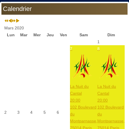
Calendrier
Mars 2020
Lun
Mar
Mer
Jeu
Ven
Sam
Dim
1
7
8
La Nuit du
La Nuit du
Cantal
Cantal
20:00
20:00
102 Boulevard
102 Boulevard
2
3
4
5
6
du
du
Montparnasse,
Montparnasse,
75014 Paris
75014 Paris