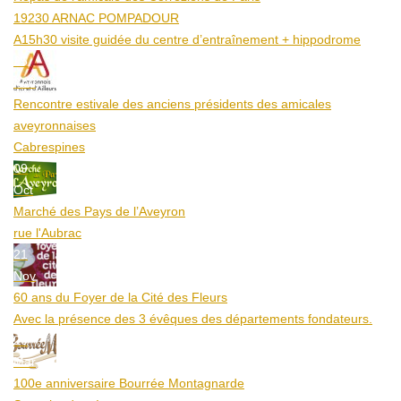
19230 ARNAC POMPADOUR
A15h30 visite guidée du centre d’entraînement + hippodrome
25
Aoû
Rencontre estivale des anciens présidents des amicales
aveyronnaises
Cabrespines
09
Oct
Marché des Pays de l’Aveyron
rue l'Aubrac
21
Nov
60 ans du Foyer de la Cité des Fleurs
Avec la présence des 3 évêques des départements fondateurs.
20
Mar
100e anniversaire Bourrée Montagnarde