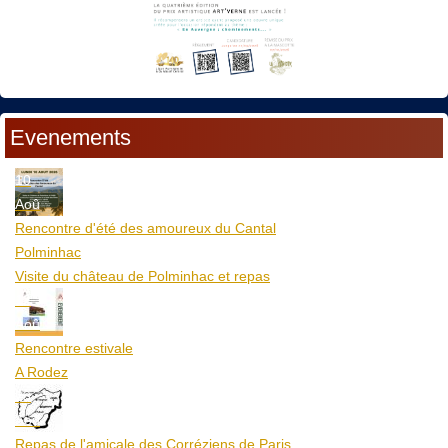
Evenements
10
Aoû
Rencontre d'été des amoureux du Cantal
Polminhac
Visite du château de Polminhac et repas
12
Aoû
Rencontre estivale
A Rodez
23
Aoû
Repas de l'amicale des Corréziens de Paris