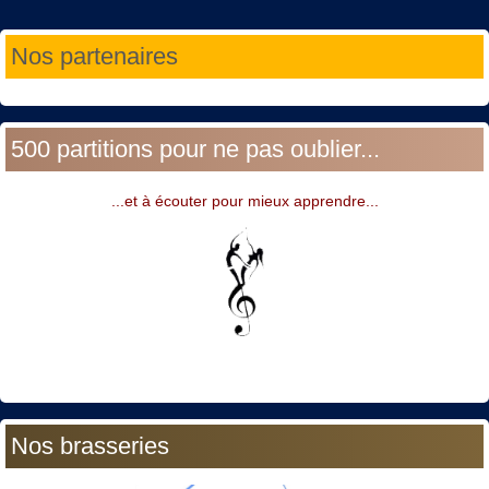
Année
Mois
Année
Mois
Nos partenaires
précédente
précédent
suivante
suivant
500 partitions pour ne pas oublier...
...et à écouter pour mieux apprendre...
Nos brasseries