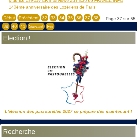
Maurice CHALAYER interviewé au micro de FRANCE ​INFO
140ème anniversaire des Lozériens de Paris
Début
Précédent
32
33
34
35
36
37
38
Page 37 sur 55
39
40
41
Suivant
Fin
Election !
L'éléction des pastourelles 2027 se prépare dès maintenant !
Recherche