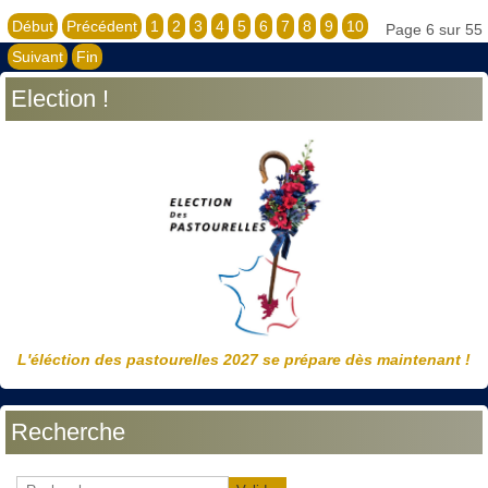
Début
Précédent
1
2
3
4
5
6
7
8
9
10
Page 6 sur 55
Suivant
Fin
Election !
L'éléction des pastourelles 2027 se prépare dès maintenant !
Recherche