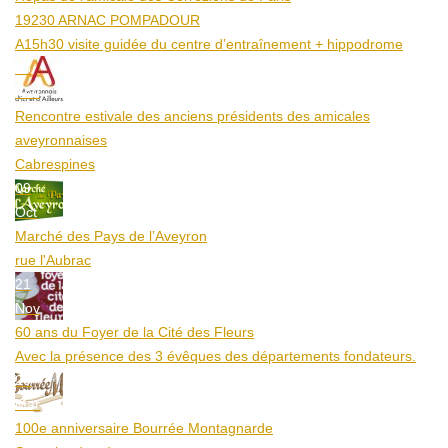
19230 ARNAC POMPADOUR
A15h30 visite guidée du centre d’entraînement + hippodrome
25
Aoû
Rencontre estivale des anciens présidents des amicales
aveyronnaises
Cabrespines
09
Oct
Marché des Pays de l’Aveyron
rue l'Aubrac
21
Nov
60 ans du Foyer de la Cité des Fleurs
Avec la présence des 3 évêques des départements fondateurs.
20
Mar
100e anniversaire Bourrée Montagnarde