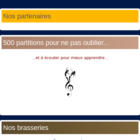
Année
Mois
Année
Mois
Nos partenaires
précédente
précédent
suivante
suivant
500 partitions pour ne pas oublier...
...et à écouter pour mieux apprendre...
Nos brasseries