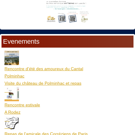
Evenements
10
Aoû
Rencontre d'été des amoureux du Cantal
Polminhac
Visite du château de Polminhac et repas
12
Aoû
Rencontre estivale
A Rodez
23
Aoû
Repas de l'amicale des Corréziens de Paris