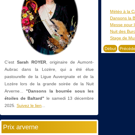
Météo à la C
Dansons la 
Messe pour l
Nuit des Bur
Stage de Musi
Début
Précéde
C’est
Sarah ROYER
, originaire de Aumont-
Aubrac dans la Lozère, qui a été élue
pastourelle de la Ligue Auvergnate et de la
Lozère lors de la grande soirée de la Nuit
Arverne...
"Dansons la bourrée sous les
étoiles de Baltard"
le
samedi 13 décembre
2025.
Suivez le lien
...
Prix arverne