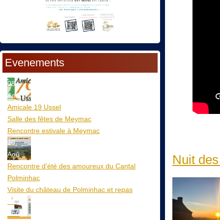
Evenements
08
Aoû
Amicale 19 Ussel
Salle des fêtes de Meymac
Rencontre estivale à Meymac
10
Aoû
Nuit des
Rencontre d'été des amoureux du Cantal
Polminhac
Visite du château de Polminhac et repas
12
Aoû