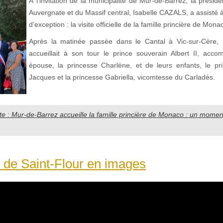
À l’invitation de la municipalité de Mur-de-Barrez, la présid
Auvergnate et du Massif central, Isabelle CAZALS, a assisté
d’exception : la visite officielle de la famille princière de Mona
Après la matinée passée dans le Cantal à Vic-sur-Cère,
accueillait à son tour le prince souverain Albert II, ac
épouse, la princesse Charlène, et de leurs enfants, le pri
Jacques et la princesse Gabriella, vicomtesse du Carladès.
uite : Mur-de-Barrez accueille la famille princière de Monaco : un moment
 de Saint-Flour en images