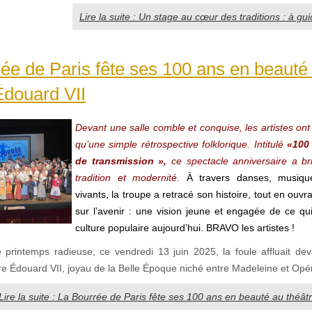
Lire la suite : Un stage au cœur des traditions : à gu
ée de Paris fête ses 100 ans en beauté
Édouard VII
Devant une salle comble et conquise, les artistes ont 
qu’une simple rétrospective folklorique. Intitulé
«100
de transmission »,
ce spectacle anniversaire a br
tradition et modernité.
À travers danses, musiqu
vivants, la troupe a retracé son histoire, tout en ouvr
sur l’avenir : une vision jeune et engagée de ce qu
culture populaire aujourd’hui. BRAVO les artistes !
e printemps radieuse, ce vendredi 13 juin 2025, la foule affluait deva
re Édouard VII, joyau de la Belle Époque niché entre Madeleine et Opé
Lire la suite : La Bourrée de Paris fête ses 100 ans en beauté au théât