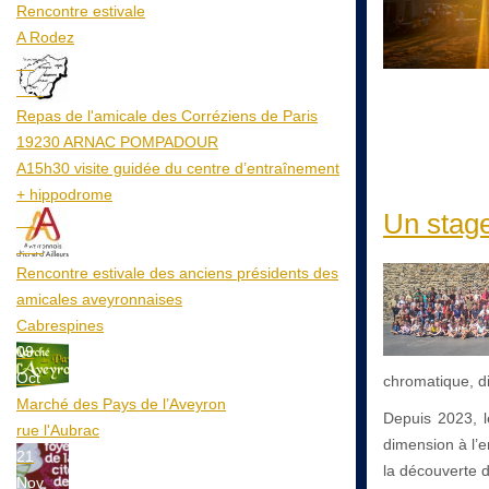
Rencontre estivale
A Rodez
23
Aoû
Repas de l'amicale des Corréziens de Paris
19230 ARNAC POMPADOUR
A15h30 visite guidée du centre d’entraînement
+ hippodrome
Un stage
25
Aoû
Rencontre estivale des anciens présidents des
amicales aveyronnaises
Cabrespines
09
Oct
chromatique, di
Marché des Pays de l’Aveyron
Depuis 2023, le
rue l'Aubrac
dimension à l’e
21
la découverte de
Nov