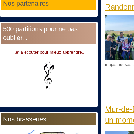
Nos partenaires
Randonné
500 partitions pour ne pas
oublier...
...et à écouter pour mieux apprendre...
majestueuses e
Mur-de-B
Nos brasseries
un momen