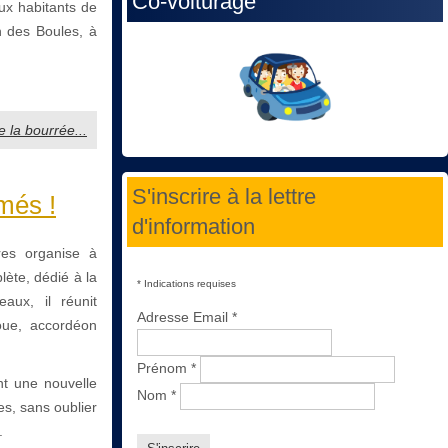
Co-voiturage
ux habitants de
n des Boules, à
e la bourrée...
S'inscrire à la lettre
més !
d'information
res organise à
ète, dédié à la
*
Indications requises
eaux, il réunit
Adresse Email
*
oue, accordéon
Prénom
*
ant une nouvelle
Nom
*
es, sans oublier
l.