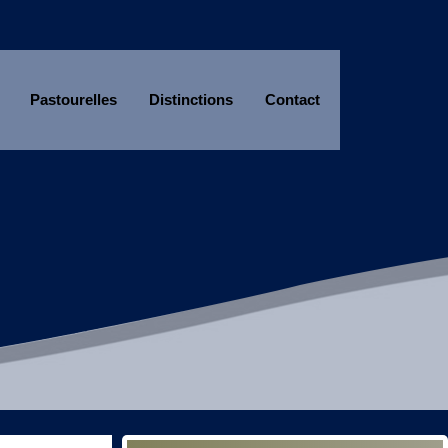
Pastourelles
Distinctions
Contact
Année
Mois
Année
Mois