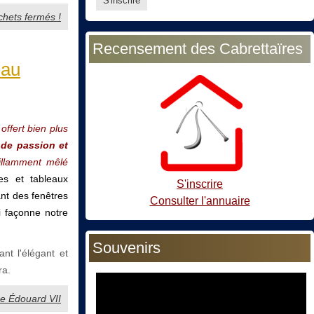
ichets fermés !
Recensement des Cabrettaïres
 au
offert bien plus
 de passion et
illamment mêlé
es et tableaux
S'inscrire
ant des fenêtres
Consulter l'annuaire
i façonne notre
Souvenirs
nt l'élégant et
ra.
re Édouard VII