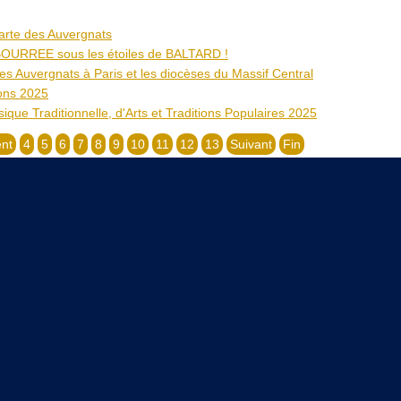
arte des Auvergnats
BOURREE sous les étoiles de BALTARD !
es Auvergnats à Paris et les diocèses du Massif Central
ons 2025
que Traditionnelle, d'Arts et Traditions Populaires 2025
nt
4
5
6
7
8
9
10
11
12
13
Suivant
Fin