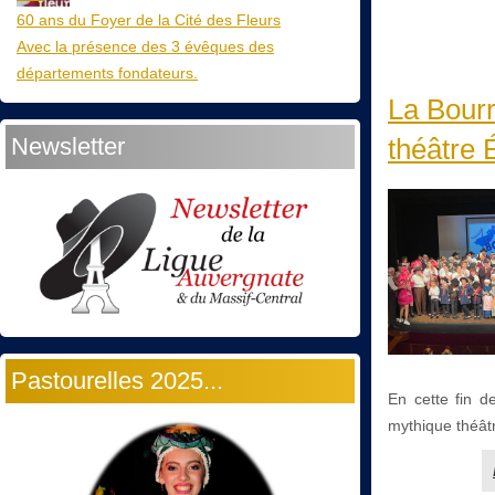
60 ans du Foyer de la Cité des Fleurs
Avec la présence des 3 évêques des
départements fondateurs.
La Bourr
Newsletter
théâtre 
Pastourelles 2025...
En cette fin d
mythique théât