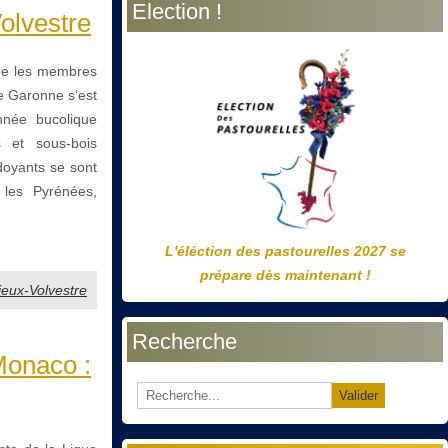
Election !
précédente
précédent
suivante
suivant
olvestre
que les membres
e Garonne s’est
nnée bucolique
 et sous-bois
doyants se sont
 les Pyrénées,
L'éléction des pastourelles 2027 se
prépare dès maintenant !
Rieux-Volvestre
Recherche
 Monaco :
Valider