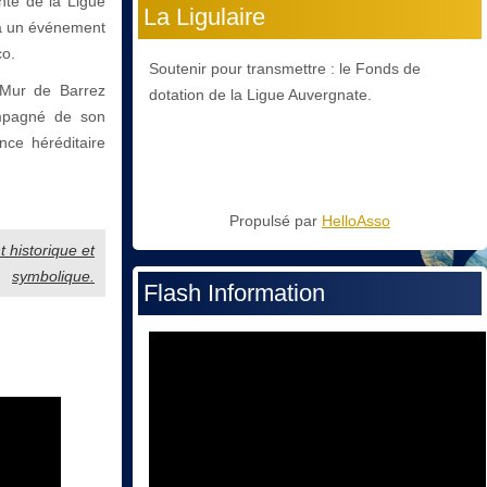
ente de la Ligue
La Ligulaire
 à un événement
co.
Soutenir pour transmettre : le Fonds de
 Mur de Barrez
dotation de la Ligue Auvergnate.
compagné de son
nce héréditaire
Propulsé par
HelloAsso
 historique et
symbolique.
Flash Information