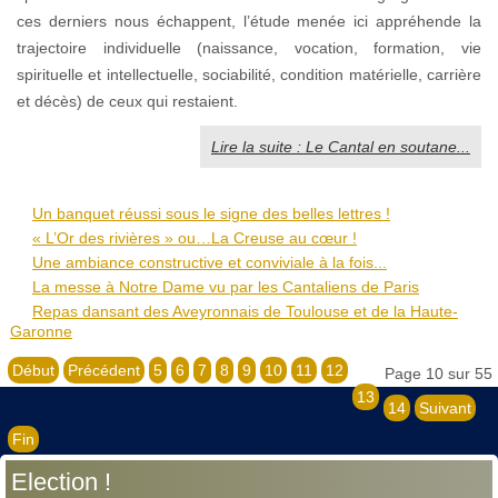
ces derniers nous échappent, l’étude menée ici appréhende la
trajectoire individuelle (naissance, vocation, formation, vie
spirituelle et intellectuelle, sociabilité, condition matérielle, carrière
et décès) de ceux qui restaient.
Lire la suite : Le Cantal en soutane...
Un banquet réussi sous le signe des belles lettres !
« L’Or des rivières » ou…La Creuse au cœur !
Une ambiance constructive et conviviale à la fois...
La messe à Notre Dame vu par les Cantaliens de Paris
Repas dansant des Aveyronnais de Toulouse et de la Haute-
Garonne
Début
Précédent
5
6
7
8
9
10
11
12
Page 10 sur 55
13
14
Suivant
Fin
Election !