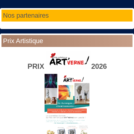
Année
Mois
Année
Mois
Nos partenaires
précédente
précédent
suivante
suivant
Prix Artistique
PRIX
2026