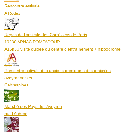
Rencontre estivale
A Rodez
23
Aoû
Repas de l'amicale des Corréziens de Paris
19230 ARNAC POMPADOUR
A15h30 visite guidée du centre d’entraînement + hippodrome
25
Aoû
Rencontre estivale des anciens présidents des amicales
aveyronnaises
Cabrespines
09
Oct
Marché des Pays de l’Aveyron
rue l'Aubrac
21
Nov