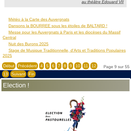
au théâtre Édouard VII
Météo à la Carte des Auvergnats
Dansons la BOURREE sous les étoiles de BALTARD !
Messe pour les Auvergnats à Paris et les diocèses du Massif
Central
Nuit des Burons 2025
Stage de Musique Traditionnelle, d'Arts et Traditions Populaires
2025
Début
Précédent
4
5
6
7
8
9
10
11
12
Page 9 sur 55
13
Suivant
Fin
Election !