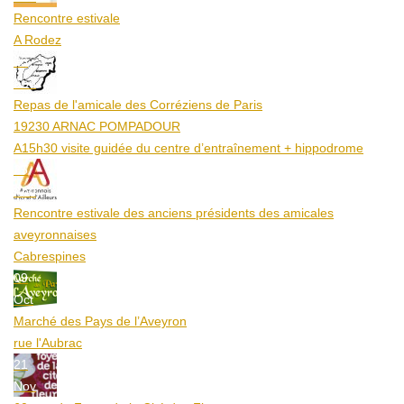
Rencontre estivale
A Rodez
23
Aoû
Repas de l'amicale des Corréziens de Paris
19230 ARNAC POMPADOUR
A15h30 visite guidée du centre d’entraînement + hippodrome
25
Aoû
Rencontre estivale des anciens présidents des amicales
aveyronnaises
Cabrespines
09
Oct
Marché des Pays de l’Aveyron
rue l'Aubrac
21
Nov