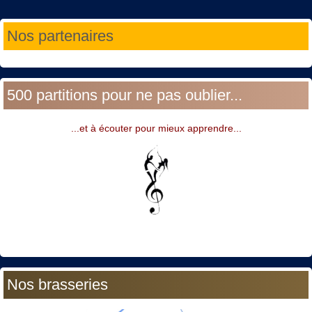
Année
Mois
Année
Mois
Nos partenaires
précédente
précédent
suivante
suivant
500 partitions pour ne pas oublier...
...et à écouter pour mieux apprendre...
Nos brasseries