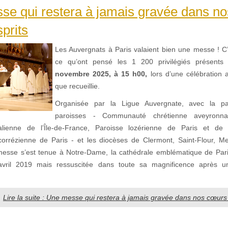
se qui restera à jamais gravée dans n
sprits
Les Auvergnats à Paris valaient bien une messe ! C
ce qu’ont pensé les 1 200 privilégiés présents
novembre 2025, à 15 h00,
lors d’une célébration a
que recueillie.
Organisée par la Ligue Auvergnate, avec la par
paroisses - Communauté chrétienne aveyronna
alienne de l’Île-de-France, Paroisse lozérienne de Paris et de l’
rrézienne de Paris - et les diocèses de Clermont, Saint-Flour, M
messe s’est tenue à Notre-Dame, la cathédrale emblématique de Pari
 avril 2019 mais ressuscitée dans toute sa magnificence après un
Lire la suite : Une messe qui restera à jamais gravée dans nos cœurs 