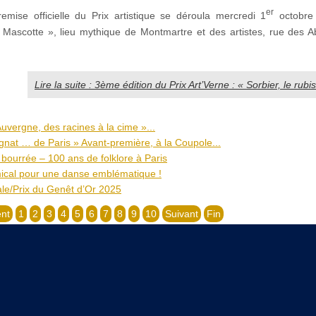
er
emise officielle du Prix artistique se déroula mercredi 1
octobre
 Mascotte », lieu mythique de Montmartre et des artistes, rue des 
Lire la suite : 3ème édition du Prix Art’Verne : « Sorbier, le rubi
uvergne, des racines à la cime »...
rgnat … de Paris » Avant-première, à la Coupole...
bourrée – 100 ans de folklore à Paris
ical pour une danse emblématique !
ale/Prix du Genêt d’Or 2025
nt
1
2
3
4
5
6
7
8
9
10
Suivant
Fin