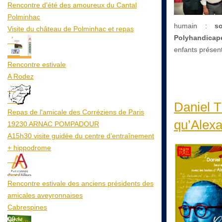
Rencontre d'été des amoureux du Cantal
Polminhac
humain :
s
Visite du château de Polminhac et repas
Polyhandicapé
12
enfants présent
Aoû
Rencontre estivale
A Rodez
23
Aoû
Daniel T
Repas de l'amicale des Corréziens de Paris
qu’Alexa
19230 ARNAC POMPADOUR
A15h30 visite guidée du centre d’entraînement
+ hippodrome
25
Aoû
Rencontre estivale des anciens présidents des
amicales aveyronnaises
Cabrespines
09