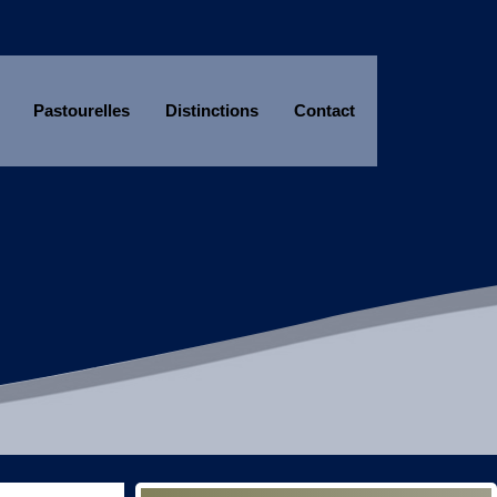
Pastourelles
Distinctions
Contact
Année
Mois
Année
Mois