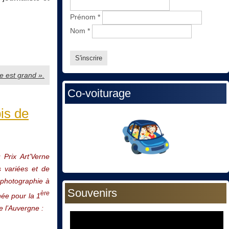
Prénom
*
Nom
*
e est grand ».
Co-voiturage
bis de
 Prix Art’Verne
s variées et de
a photographie à
Souvenirs
ère
née pour la 1
 l’Auvergne :