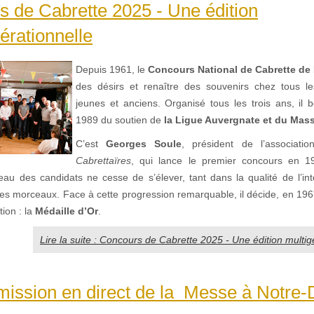
 de Cabrette 2025 - Une édition
érationnelle
Depuis 1961, le
Concours National de Cabrette de 
des désirs et renaître des souvenirs chez tous l
jeunes et anciens. Organisé tous les trois ans, il b
1989 du soutien de
la Ligue Auvergnate et du Mass
C’est
Georges Soule
, président de l’associati
Cabrettaïres
, qui lance le premier concours en 19
veau des candidats ne cesse de s’élever, tant dans la qualité de l’in
des morceaux. Face à cette progression remarquable, il décide, en 196
tion : la
Médaille d’Or
.
Lire la suite : Concours de Cabrette 2025 - Une édition multig
mission en direct de la Messe à Notre