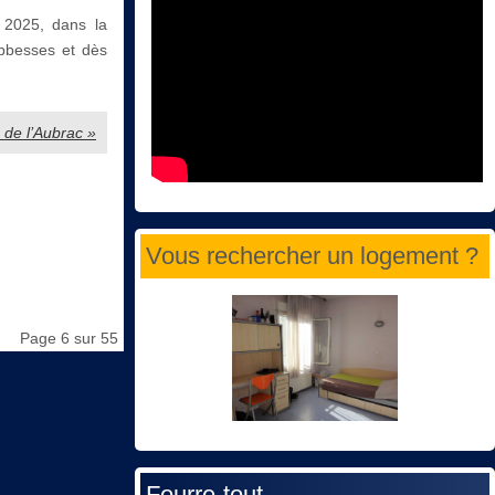
 2025, dans la
Abbesses et dès
s de l’Aubrac »
Vous rechercher un logement ?
Page 6 sur 55
Fourre-tout