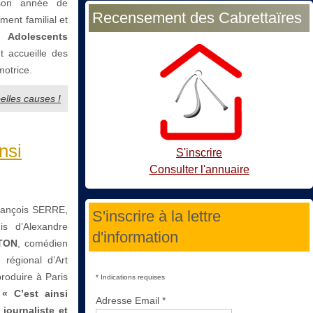
 son année de
Recensement des Cabrettaïres
ent familial et
 Adolescents
t accueille des
motrice.
belles causes !
nsi
S'inscrire
Consulter l'annuaire
rançois SERRE,
S'inscrire à la lettre
is d’Alexandre
d'information
TON
, comédien
régional d’Art
roduire à Paris
*
Indications requises
 « C’est ainsi
Adresse Email
*
 journaliste et