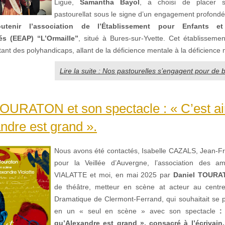
Ligue,
Samantha Bayol
, a choisi de placer
pastourellat sous le signe d’un engagement profondém
outenir l’association de l’Établissement pour Enfants et
s (EEAP) “L’Ormaille”
, situé à Bures-sur-Yvette. Cet établissemen
ant des polyhandicaps, allant de la déficience mentale à la déficience 
Lire la suite : Nos pastourelles s’engagent pour de 
OURATON et son spectacle : « C’est ai
ndre est grand ».
Nous avons été contactés, Isabelle CAZALS, Jean-F
pour la Veillée d’Auvergne, l’association des am
VIALATTE et moi, en mai 2025 par
Daniel TOURA
de théâtre, metteur en scène at acteur au centre 
Dramatique de Clermont-Ferrand, qui souhaitait se p
en un « seul en scène » avec son spectacle
:
qu’Alexandre
est grand », consacré à l’écrivain,