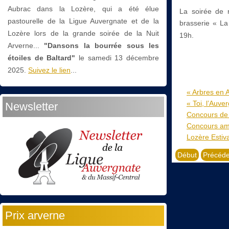
Aubrac dans la Lozère, qui a été élue
La soirée de r
pastourelle de la Ligue Auvergnate et de la
brasserie « La
Lozère lors de la grande soirée de la Nuit
19h.
Arverne...
"Dansons la bourrée sous les
étoiles de Baltard"
le
samedi 13 décembre
2025.
Suivez le lien
...
« Arbres en A
« Toi, l’Auve
Newsletter
Concours de 
Concours am
Lozère Estiv
Début
Précéde
Prix arverne