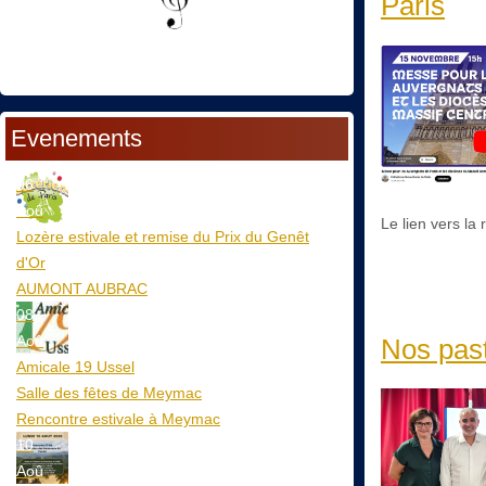
Paris
Evenements
06
Aoû
Le lien vers la
Lozère estivale et remise du Prix du Genêt
d'Or
AUMONT AUBRAC
08
Aoû
Nos past
Amicale 19 Ussel
Salle des fêtes de Meymac
Rencontre estivale à Meymac
10
Aoû