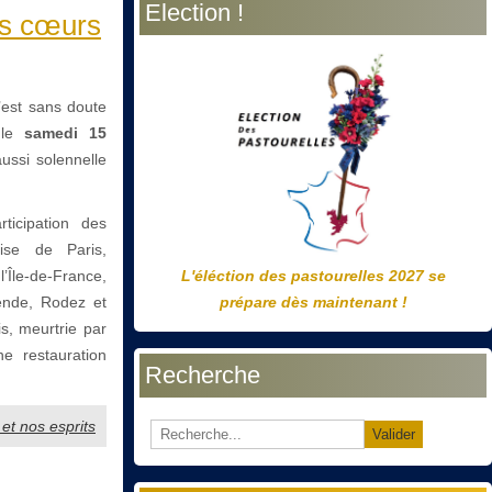
Election !
précédente
précédent
suivante
suivant
os cœurs
’est sans doute
 le
samedi 15
ussi solennelle
ticipation des
ise de Paris,
Île-de-France,
L'éléction des pastourelles 2027 se
ende, Rodez et
prépare dès maintenant !
s, meurtrie par
e restauration
Recherche
et nos esprits
Valider