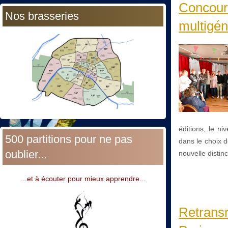
Concours
Nos brasseries
multigén
éditions, le ni
500 partitions pour ne pas
dans le choix 
oublier...
nouvelle distinc
...et à écouter pour mieux apprendre...
Retrans