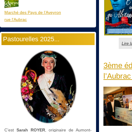
Oct
Marché des Pays de l’Aveyron
rue l'Aubrac
Pastourelles 2025...
Lire 
3ème édi
l’Aubrac
C’est
Sarah ROYER
, originaire de Aumont-