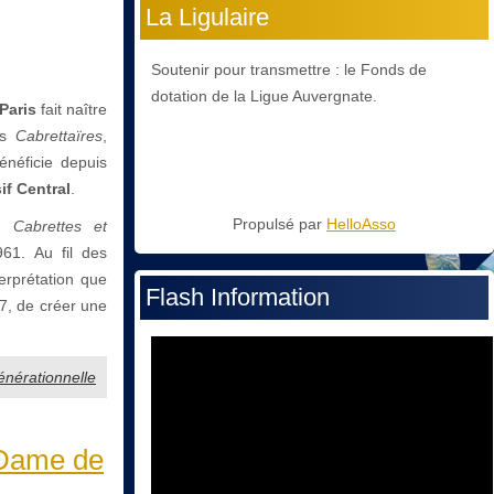
La Ligulaire
Soutenir pour transmettre : le Fonds de
dotation de la Ligue Auvergnate.
Paris
fait naître
es
Cabrettaïres
,
énéficie depuis
if Central
.
Propulsé par
HelloAsso
on
Cabrettes et
61. Au fil des
terprétation que
Flash Information
7, de créer une
énérationnelle
-Dame de