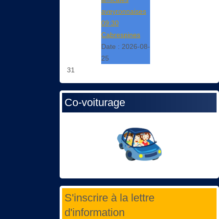
aveyronnaises
09:30
Cabrespines
Date :
2026-08-
25
31
Co-voiturage
S'inscrire à la lettre
d'information