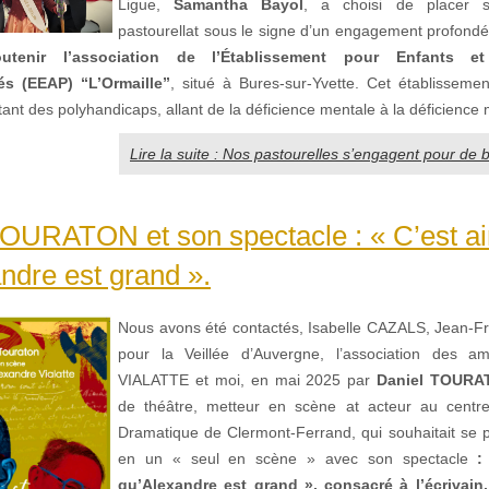
Ligue,
Samantha Bayol
, a choisi de placer
pastourellat sous le signe d’un engagement profondém
outenir l’association de l’Établissement pour Enfants et
s (EEAP) “L’Ormaille”
, situé à Bures-sur-Yvette. Cet établissemen
ant des polyhandicaps, allant de la déficience mentale à la déficience 
Lire la suite : Nos pastourelles s’engagent pour de 
OURATON et son spectacle : « C’est ai
ndre est grand ».
Nous avons été contactés, Isabelle CAZALS, Jean-F
pour la Veillée d’Auvergne, l’association des am
VIALATTE et moi, en mai 2025 par
Daniel TOURA
de théâtre, metteur en scène at acteur au centre 
Dramatique de Clermont-Ferrand, qui souhaitait se p
en un « seul en scène » avec son spectacle
:
qu’Alexandre
est grand », consacré à l’écrivain,