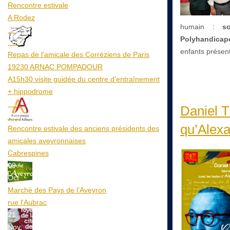
Rencontre estivale
A Rodez
humain :
s
23
Polyhandicapé
Aoû
enfants présent
Repas de l'amicale des Corréziens de Paris
19230 ARNAC POMPADOUR
A15h30 visite guidée du centre d’entraînement
+ hippodrome
25
Daniel T
Aoû
qu’Alexa
Rencontre estivale des anciens présidents des
amicales aveyronnaises
Cabrespines
09
Oct
Marché des Pays de l’Aveyron
rue l'Aubrac
21
Nov