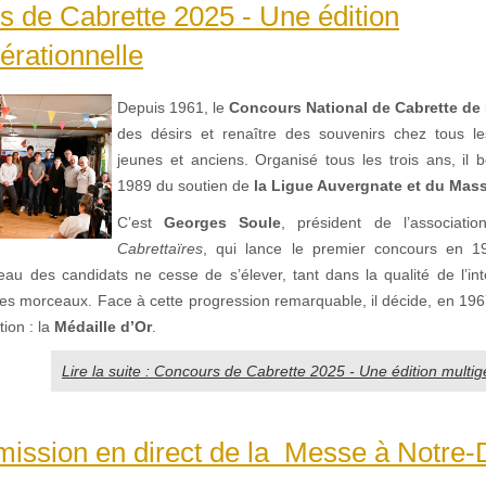
 de Cabrette 2025 - Une édition
érationnelle
Depuis 1961, le
Concours National de Cabrette de 
des désirs et renaître des souvenirs chez tous l
jeunes et anciens. Organisé tous les trois ans, il b
1989 du soutien de
la Ligue Auvergnate et du Mass
C’est
Georges Soule
, président de l’associati
Cabrettaïres
, qui lance le premier concours en 19
veau des candidats ne cesse de s’élever, tant dans la qualité de l’in
des morceaux. Face à cette progression remarquable, il décide, en 196
tion : la
Médaille d’Or
.
Lire la suite : Concours de Cabrette 2025 - Une édition multig
mission en direct de la Messe à Notre