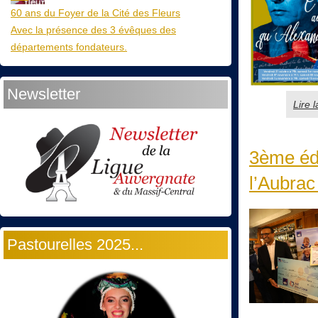
60 ans du Foyer de la Cité des Fleurs
Avec la présence des 3 évêques des
départements fondateurs.
Newsletter
Lire 
3ème édi
l’Aubrac
Pastourelles 2025...