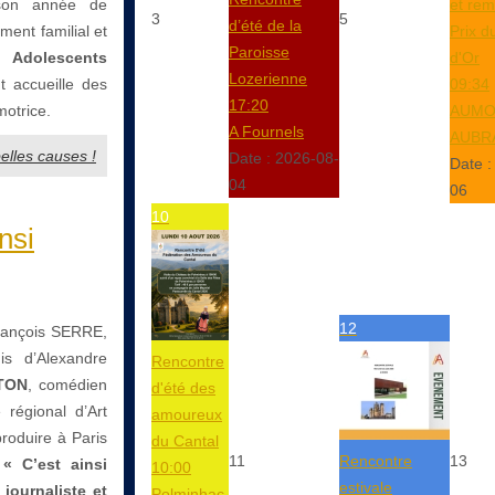
 son année de
et rem
3
5
d’été de la
ent familial et
Prix d
Paroisse
 Adolescents
d'Or
Lozerienne
t accueille des
09:34
17:20
motrice.
AUMO
A Fournels
AUBR
belles causes !
Date :
2026-08-
Date 
04
06
10
nsi
12
rançois SERRE,
is d’Alexandre
Rencontre
TON
, comédien
d'été des
régional d’Art
amoureux
roduire à Paris
du Cantal
11
Rencontre
13
 « C’est ainsi
10:00
estivale
 journaliste et
Polminhac