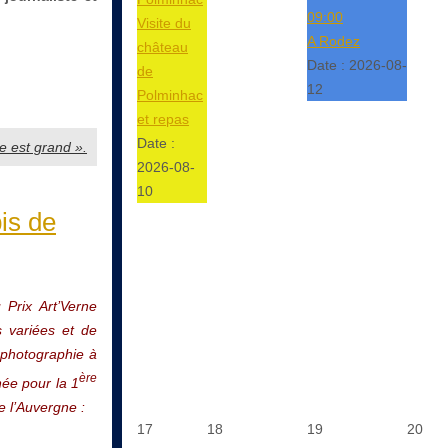
09:00
Visite du
A Rodez
château
Date :
2026-08-
de
12
Polminhac
et repas
Date :
e est grand ».
2026-08-
10
bis de
 Prix Art’Verne
s variées et de
a photographie à
ère
née pour la 1
 l’Auvergne :
17
18
19
20