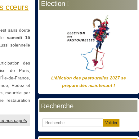
Election !
précédente
précédent
suivante
suivant
os cœurs
’est sans doute
 le
samedi 15
ussi solennelle
ticipation des
ise de Paris,
Île-de-France,
L'éléction des pastourelles 2027 se
ende, Rodez et
prépare dès maintenant !
s, meurtrie par
e restauration
Recherche
et nos esprits
Valider