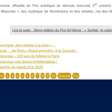
er
emise officielle du Prix artistique se déroula mercredi 1
octobre
 Mascotte », lieu mythique de Montmartre et des artistes, rue des 
Lire la suite : 3ème édition du Prix Art’Verne : « Sorbier, le rubi
uvergne, des racines à la cime »...
rgnat … de Paris » Avant-première, à la Coupole...
bourrée – 100 ans de folklore à Paris
ical pour une danse emblématique !
ale/Prix du Genêt d’Or 2025
nt
1
2
3
4
5
6
7
8
9
10
Suivant
Fin