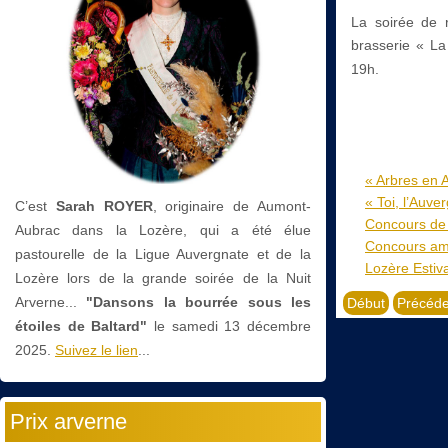
La soirée de r
brasserie « La
19h.
« Arbres en A
« Toi, l’Auve
C’est
Sarah ROYER
, originaire de Aumont-
Concours de 
Aubrac dans la Lozère, qui a été élue
Concours am
pastourelle de la Ligue Auvergnate et de la
Lozère Estiv
Lozère lors de la grande soirée de la Nuit
Arverne...
"Dansons la bourrée sous les
Début
Précéde
étoiles de Baltard"
le
samedi 13 décembre
2025.
Suivez le lien
...
Prix arverne