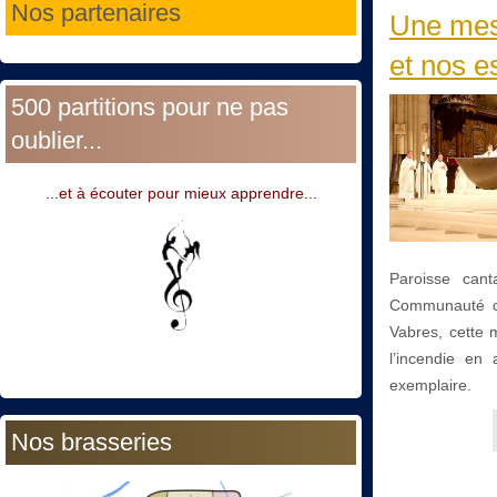
Nos partenaires
Une mes
et nos e
500 partitions pour ne pas
oublier...
...et à écouter pour mieux apprendre...
Paroisse cant
Communauté co
Vabres, cette 
l’incendie en
exemplaire.
Nos brasseries