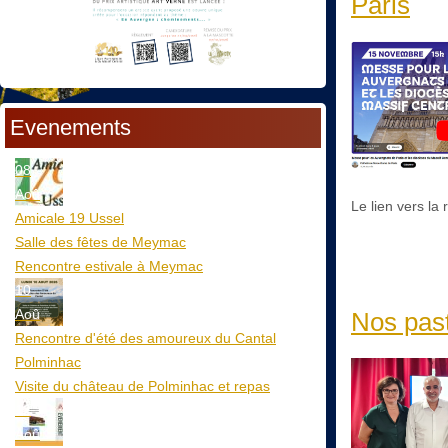
Paris
Evenements
08
Aoû
Le lien vers la
Amicale 19 Ussel
Salle des fêtes de Meymac
Rencontre estivale à Meymac
10
Aoû
Nos past
Rencontre d'été des amoureux du Cantal
Polminhac
Visite du château de Polminhac et repas
12
Aoû