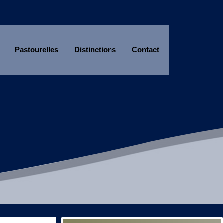
Pastourelles
Distinctions
Contact
Année
Mois
Année
Mois