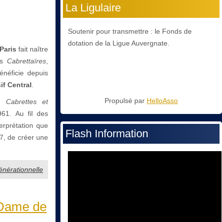
La Ligulaire
Soutenir pour transmettre : le Fonds de
dotation de la Ligue Auvergnate.
Paris
fait naître
es
Cabrettaïres
,
énéficie depuis
if Central
.
Propulsé par
HelloAsso
on
Cabrettes et
61. Au fil des
terprétation que
Flash Information
7, de créer une
énérationnelle
-Dame de