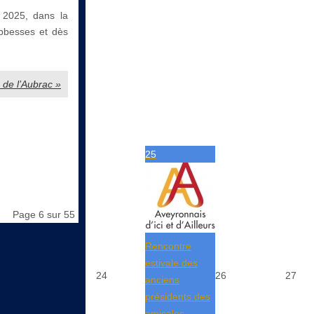
 2025, dans la
Abbesses et dès
s de l’Aubrac »
25
Page 6 sur 55
Rencontre
estivale des
24
26
27
anciens
présidents des
amicales