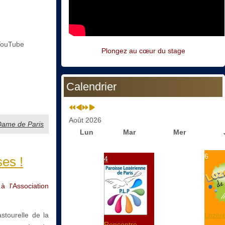
YouTube
Plongez au cœur du stage
Calendrier
Août 2026
-Dame de Paris
Lun
Mar
Mer
6
es !
4
l'Association
stourelle de la
Lozère
Rencontre