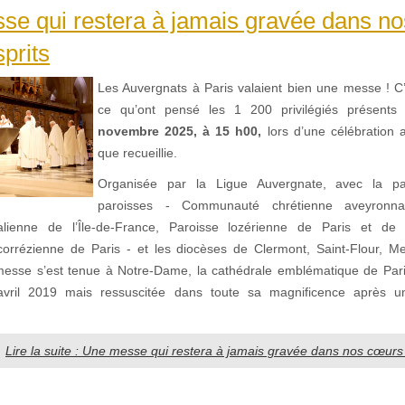
se qui restera à jamais gravée dans n
sprits
Les Auvergnats à Paris valaient bien une messe ! C
ce qu’ont pensé les 1 200 privilégiés présents
novembre 2025, à 15 h00,
lors d’une célébration a
que recueillie.
Organisée par la Ligue Auvergnate, avec la par
paroisses - Communauté chrétienne aveyronna
alienne de l’Île-de-France, Paroisse lozérienne de Paris et de l’
rrézienne de Paris - et les diocèses de Clermont, Saint-Flour, M
messe s’est tenue à Notre-Dame, la cathédrale emblématique de Pari
 avril 2019 mais ressuscitée dans toute sa magnificence après un
Lire la suite : Une messe qui restera à jamais gravée dans nos cœurs 