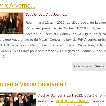
ix Arverne...
Sous le regard de Jeanne...
Réuni mardi 12 avril 2022, au siège social de la Lig
Paris, en présence de Michel BESSIERES, respo
Arverne au sein du Comex de la Ligue et d’Isa
a Ligue Auvergnate et du Massif Central, le jury du Prix Arverne, pré
D a le plaisir d’annoncer qu’il a attribué au 2ème tour, à la ma
 Jean-Guy SOUMY pour son roman : « Le regard de Jeanne », paru a
ité.
Lire la suite : 16ème 
utien à Vision Solidarité !
C’est le Samedi 9 avril 2022, qu’a été rem
soutien à
VISION SOLIDARITE
, associat