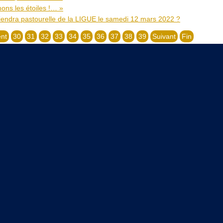
ons les étoiles !… »
iendra pastourelle de la LIGUE le samedi 12 mars 2022 ?
nt
30
31
32
33
34
35
36
37
38
39
Suivant
Fin