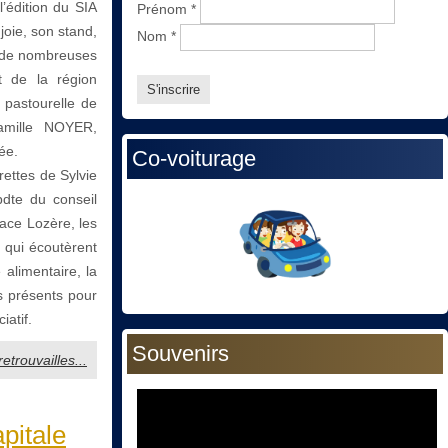
l’édition du SIA
Prénom
*
joie, son stand,
Nom
*
e de nombreuses
t de la région
a pastourelle de
Camille NOYER,
ée.
Co-voiturage
rettes de Sylvie
dte du conseil
ace Lozère, les
 qui écoutèrent
 alimentaire, la
es présents pour
iatif.
Souvenirs
retrouvailles...
pitale