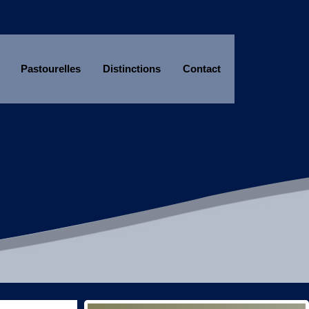
Pastourelles
Distinctions
Contact
Année
Mois
Année
Mois