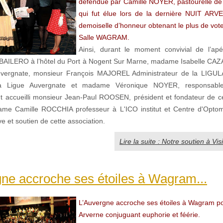
défendue par Camille NOYER, pastourelle de
qui fut élue lors de la dernière NUIT ARV
demoiselle d’honneur obtenant le plus de vote
Salle WAGRAM.
Ainsi, durant le moment convivial de l’apé
BAILERO à l’hôtel du Port à Nogent Sur Marne, madame Isabelle CAZ
uvergnate, monsieur François MAJOREL Administrateur de la LIGUL
la Ligue Auvergnate et madame Véronique NOYER, responsabl
nt accueilli monsieur Jean-Paul ROOSEN, président et fondateur de ce
me Camille ROCCHIA professeur à L'ICO institut et Centre d'Optom
ve et soutien de cette association.
Lire la suite : Notre soutien à Vis
ne accroche ses étoiles à Wagram...
L’Auvergne accroche ses étoiles à Wagram po
Arverne conjuguant euphorie et féérie.