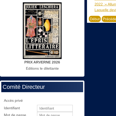
2022 :« Allum
Laquelle dev
Début
Précéde
PRIX ARVERNE 2026
Editions le dilettante
Comité Directeur
Accès privé
Identifiant
Mot de passe