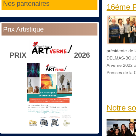
Nos partenaires
16ème Pr
Prix Artistique
présidente de l
PRIX
2026
DELMAS-BOUCHAR
Arverne 2022 à
Presses de la C
Notre so