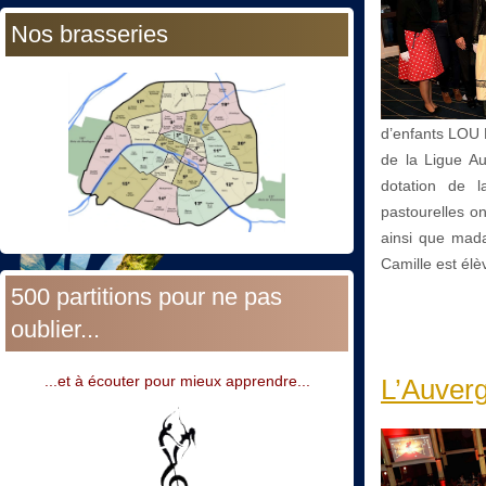
Nos brasseries
d’enfants LOU 
de la Ligue A
dotation de 
pastourelles o
ainsi que mada
Camille est élè
500 partitions pour ne pas
oublier...
...et à écouter pour mieux apprendre...
L’Auverg