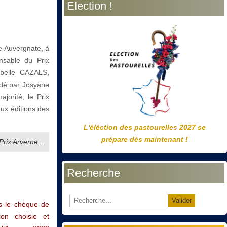
Election !
précédente
précédent
suivante
suivant
ue Auvergnate, à
nsable du Prix
belle CAZALS,
sidé par Josyane
jorité, le Prix
ux éditions des
L'éléction des pastourelles 2027 se
prépare dès maintenant !
Prix Arverne...
Recherche
Valider
is le chèque de
ion choisie et