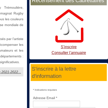
Recensement des Cabrettaïres
 Trémoulière,
Romagnat Rugby
ous les couleurs
use mondiale de
sés par l’artiste
 récompenser les
S'inscrire
amateurs et les
Consulter l'annuaire
4 départements :
ignificatives.
S'inscrire à la lettre
n 2021-2022...
d'information
*
Indications requises
Adresse Email
*