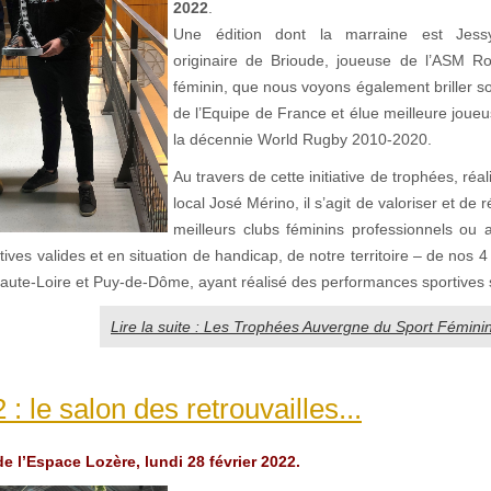
2022
.
Une édition dont la marraine est Jessy
originaire de Brioude, joueuse de l’ASM 
féminin, que nous voyons également briller s
de l’Equipe de France et élue meilleure joue
la décennie World Rugby 2010-2020.
Au travers de cette initiative de trophées, réali
local José Mérino, il s’agit de valoriser et de
meilleurs clubs féminins professionnels ou 
tives valides et en situation de handicap, de notre territoire – de nos 
 Haute-Loire et Puy-de-Dôme, ayant réalisé des performances sportives s
Lire la suite : Les Trophées Auvergne du Sport Fémini
: le salon des retrouvailles...
e l’Espace Lozère, lundi 28 février 2022.