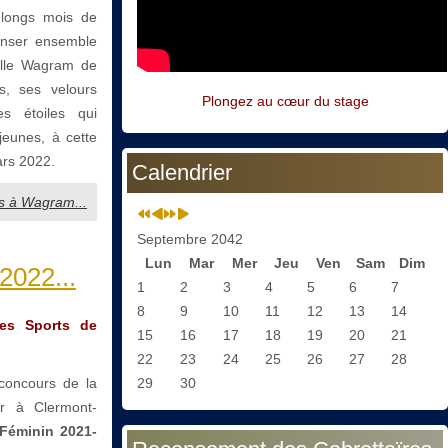
 longs mois de
anser ensemble
salle Wagram de
ts, ses velours
Plongez au cœur du stage
es étoiles qui
jeunes, à cette
ars 2022.
Calendrier
es à Wagram...
Septembre 2042
Lun
Mar
Mer
Jeu
Ven
Sam
Dim
2022...
1
2
3
4
5
6
7
8
9
10
11
12
13
14
des Sports de
15
16
17
18
19
20
21
22
23
24
25
26
27
28
 concours de la
29
30
ir à Clermont-
Féminin 2021-