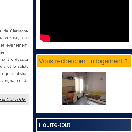
le de Clermont-
a culture, 150
cet évènement,
ne.
enant le dossier
Vous rechercher un logement ?
fs et le solide
, journalistes,
Auvergnate et du
de la CULTURE
Fourre-tout