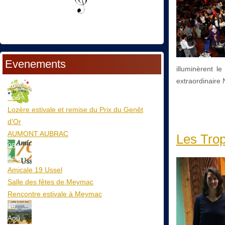
Evenements
illuminèrent l
extraordinaire 
06
Aoû
Lozère estivale et remise du Prix du Genêt
d'Or
AUMONT AUBRAC
Les Tro
08
Aoû
Amicale 19 Ussel
Salle des fêtes de Meymac
Rencontre estivale à Meymac
10
Aoû