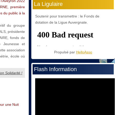
 l’Aveyron 2022
La Ligulaire
ERNE, première
s du public à la
Soutenir pour transmettre : le Fonds de
dotation de la Ligue Auvergnate.
ritif du groupe
ALS, présidente
AIRE, fonds de
e Jeunesse et
tte association
Propulsé par
HelloAsso
étrie, école où
Flash Information
ion Solidarité !
ur une Nuit