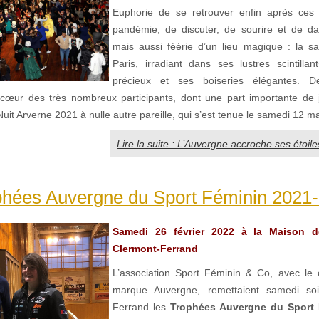
Euphorie de se retrouver enfin après ces
pandémie, de discuter, de sourire et de d
mais aussi féérie d’un lieu magique : la 
Paris, irradiant dans ses lustres scintillan
précieux et ses boiseries élégantes. D
e cœur des très nombreux participants, dont une part importante de 
Nuit Arverne 2021 à nulle autre pareille, qui s’est tenue le samedi 12 m
Lire la suite : L’Auvergne accroche ses étoil
phées Auvergne du Sport Féminin 2021-
Samedi 26 février 2022 à la Maison 
Clermont-Ferrand
L’association Sport Féminin & Co, avec le
marque Auvergne, remettaient samedi so
Ferrand les
Trophées Auvergne du Sport 