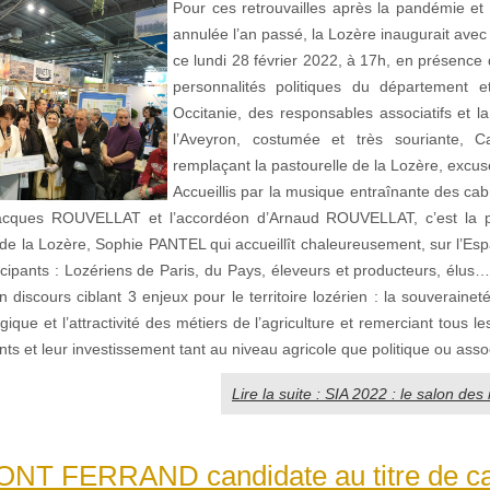
Pour ces retrouvailles après la pandémie et 
annulée l’an passé, la Lozère inaugurait avec 
ce lundi 28 février 2022, à 17h, en présenc
personnalités politiques du département e
Occitanie, des responsables associatifs et l
l’Aveyron, costumée et très souriante, 
remplaçant la pastourelle de la Lozère, excus
Accueillis par la musique entraînante des cab
ques ROUVELLAT et l’accordéon d’Arnaud ROUVELLAT, c’est la p
de la Lozère, Sophie PANTEL qui accueillît chaleureusement, sur l’Esp
cipants : Lozériens de Paris, du Pays, éleveurs et producteurs, élus…
n discours ciblant 3 enjeux pour le territoire lozérien : la souveraineté
ogique et l’attractivité des métiers de l’agriculture et remerciant tous l
s et leur investissement tant au niveau agricole que politique ou assoc
Lire la suite : SIA 2022 : le salon des 
T FERRAND candidate au titre de ca