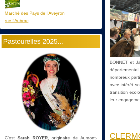
Oct
Marché des Pays de l’Aveyron
rue l'Aubrac
Pastourelles 2025...
BONNET et Jac
départemental 
nombreux parti
avec intérêt so
transition écol
leur engagement
CLERMON
C’est
Sarah ROYER
, originaire de Aumont-