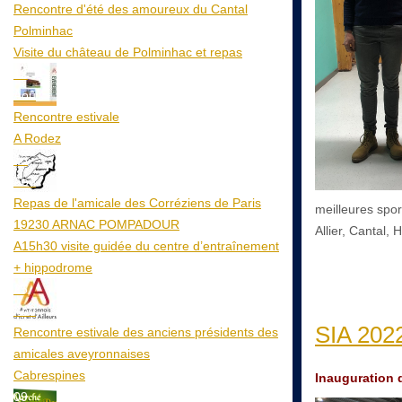
Rencontre d'été des amoureux du Cantal
Polminhac
Visite du château de Polminhac et repas
12
Aoû
Rencontre estivale
A Rodez
23
Aoû
Repas de l'amicale des Corréziens de Paris
meilleures spor
19230 ARNAC POMPADOUR
Allier, Cantal,
A15h30 visite guidée du centre d’entraînement
+ hippodrome
25
Aoû
SIA 2022 
Rencontre estivale des anciens présidents des
amicales aveyronnaises
Cabrespines
Inauguration d
09