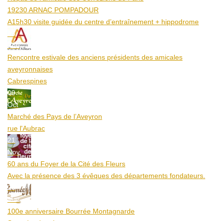
19230 ARNAC POMPADOUR
A15h30 visite guidée du centre d’entraînement + hippodrome
25
Aoû
Rencontre estivale des anciens présidents des amicales
aveyronnaises
Cabrespines
09
Oct
Marché des Pays de l’Aveyron
rue l'Aubrac
21
Nov
60 ans du Foyer de la Cité des Fleurs
Avec la présence des 3 évêques des départements fondateurs.
20
Mar
100e anniversaire Bourrée Montagnarde