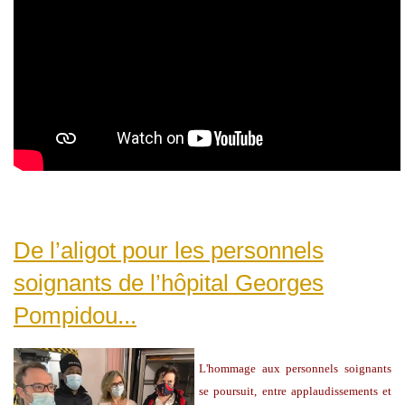
De l’aligot pour les personnels
soignants de l’hôpital Georges
Pompidou...
L'hommage aux personnels soignants
se poursuit, entre applaudissements et