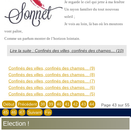
Je regarde le ciel qui jette à ma fenêtre
Un rayon familier du tout nouveau
soleil ;
Je vois au loin, là bas où les moutons
vont paître,
Comme un parfum monter de l’horizon lointain.
Lire la suite : Confinés des villes, confinés des champs… (10)
Confinés des villes, confinés des champs… (9)
Confinés des villes, confinés des champs… (8)
Confinés des villes, confinés des champs… (7)
Confinés des villes, confinés des champs… (6)
Confinés des villes, confinés des champs… (5)
Début
Précédent
38
39
40
41
42
43
44
Page 43 sur 55
45
46
47
Suivant
Fin
Election !