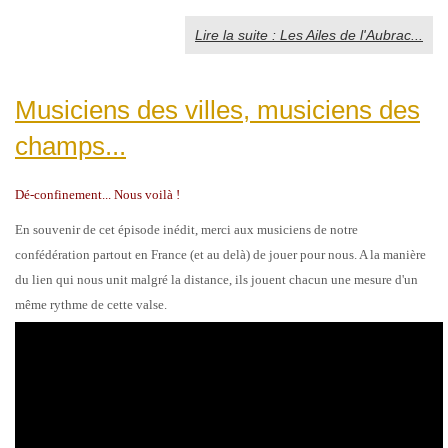
Lire la suite : Les Ailes de l'Aubrac...
Musiciens des villes, musiciens des
champs...
Dé-confinement... Nous voilà !
En souvenir de cet épiso
de inédit, merci aux musiciens de notre
confédération partout en France (et au delà) de jouer pour nous. A la manière
du lien qui nous unit malgré la distance, ils jouent chacun une mesure d'
un
même rythme de cette valse.