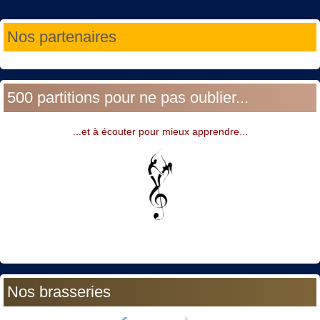
Année
Mois
Année
Mois
Nos partenaires
précédente
précédent
suivante
suivant
500 partitions pour ne pas oublier...
...et à écouter pour mieux apprendre...
Nos brasseries