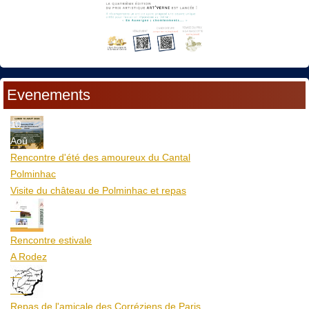
Evenements
10
Aoû
Rencontre d'été des amoureux du Cantal
Polminhac
Visite du château de Polminhac et repas
12
Aoû
Rencontre estivale
A Rodez
23
Aoû
Repas de l'amicale des Corréziens de Paris