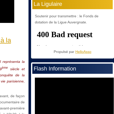
La Ligulaire
Soutenir pour transmettre : le Fonds de
dotation de la Ligue Auvergnate.
à la
Propulsé par
HelloAsso
il représenta la
Flash Information
ème
9
siècle et
conquête de la
 vie parisienne,
avant, de façon
 documentaire de
 avant-première