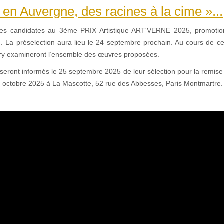
 en Auvergne, des racines à la cime »...
vres candidates au 3ème PRIX Artistique ART'VERNE 2025, promot
 La préselection aura lieu le 24 septembre prochain. Au cours de cet
ry examineront l’ensemble des œuvres proposées.
eront informés le 25 septembre 2025 de leur sélection pour la remise 
1 octobre 2025 à La Mascotte, 52 rue des Abbesses, Paris Montmartre.