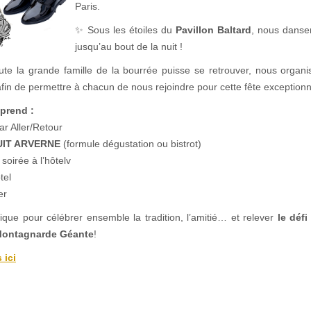
Paris.
✨ Sous les étoiles du
Pavillon Baltard
, nous danse
jusqu’au bout de la nuit !
ute la grande famille de la bourrée puisse se retrouver, nous orga
fin de permettre à chacun de nous rejoindre pour cette fête exceptionn
prend :
r Aller/Retour
UIT ARVERNE
(formule dégustation ou bistrot)
soirée à l’hôtelv
tel
er
ue pour célébrer ensemble la tradition, l’amitié… et relever
le déf
Montagnarde Géante
!
 ici