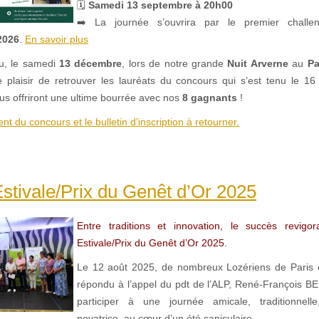
🗓
Samedi 13 septembre à 20h00
➡️ La journée s’ouvrira par le premier chal
2026
.
En savoir plus
u, le samedi
13 décembre
, lors de notre grande
Nuit Arverne
au
Pa
 plaisir de retrouver les lauréats du concours qui s’est tenu le 16
ous offriront une ultime bourrée avec nos
8 gagnants
!
ent du concours et le bulletin d'inscription à retourner.
stivale/Prix du Genêt d’Or 2025
Entre traditions et innovation, le succès revigo
Estivale/Prix du Genêt d’Or 2025.
Le 12 août 2025, de nombreux Lozériens de Paris et
répondu à l’appel du pdt de l’ALP, René-François 
participer à une journée amicale, traditionnelle,
novatrice, au cœur d’un été caniculaire.