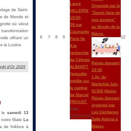
Laure
Organisé par le
mitage de Saint-
HILLERIN
"Savoir-faire de
re de Mende et
19:00
nos anciens"
grotte où vécut
39 rue
au Moulin de la
 transformation
Caumartin
Bièvre.
6
7
8
9
12
elle offrant un
Paris 9e
e la Lozère.
A la
recherche
de Céleste
Repas dansant
Genêt d’Or 2025
ALBARET,
19:30
l’enquête
1 Av. du
inédite sur
Maréchal Juin,
la captive
91300 Massy
de Marcel
Repas dansant
PROUST.
!
organisé par
Date :
Les Gentianes
, le
samedi 13
2023-03-10
Salle Astoria à
notre filiale
La
Massy.
e de folklore à