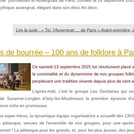
ente journalistes et Auvergnats de Paris, conviés le 15 septembre 2025
mythique auvergnat, élégant dans son déco Art déco.
Lire la suite : « Toi, l’Auvergnat … de Paris » Avant-première, 
 de bourrée – 100 ans de folklore à Pa
Ce samedi 13 septembre 2025 fut résolument placé s
la convivialité et du dynamisme de nos groupes folkl
perpétuant une tradition vivante depuis plus de cent 
L’après-midi, c’est le groupe Les Gentianes qui ouv
ade Suzanne-Lenglen d’Issy-les-Moulineaux la première épreuve d’u
once riche en promesses.
es super-héros, la dynamique équipe organisatrice a accueilli dès 13h
de pétanque, venues de l’ensemble de nos groupes, pour une après-
nnet ! La pétanque pour les grands, et, pour les plus jeunes, des jeu