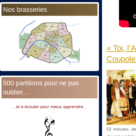
Nos brasseries
« Toi, l
Coupole.
500 partitions pour ne pas
oublier...
...et à écouter pour mieux apprendre...
52 minutes, de