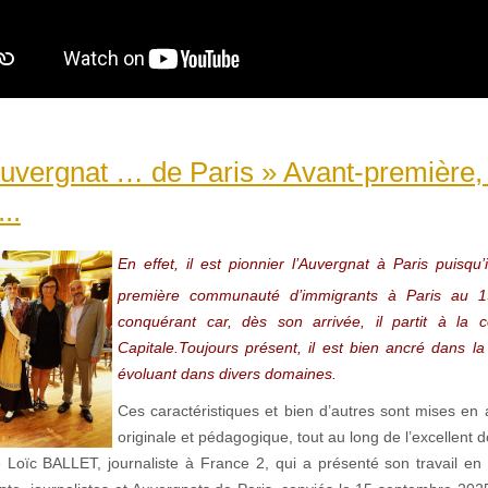
’Auvergnat … de Paris » Avant-première, 
..
En effet, il est pionnier l’Auvergnat à Paris puisqu’
première communauté d’immigrants à Paris au 1
conquérant car, dès son arrivée, il partit à la 
Capitale.Toujours présent, il est bien ancré dans la
évoluant dans divers domaines.
Ces caractéristiques et bien d’autres sont mises en 
originale et pédagogique, tout au long de l’excellent
 Loïc BALLET, journaliste à France 2, qui a présenté son travail en