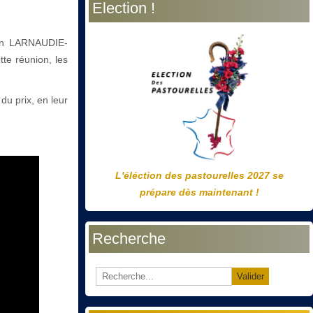
Election !
précédente
précédent
suivante
suivant
ion LARNAUDIE-
te réunion, les
du prix, en leur
L'éléction des pastourelles 2027 se
prépare dès maintenant !
Recherche
Valider