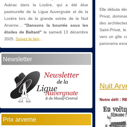
Aubrac dans la Lozère, qui a été élue
Elle débuta dès
pastourelle de la Ligue Auvergnate et de la
Privat, domin
Lozère lors de la grande soirée de la Nuit
des architecte
Arverne...
"Dansons la bourrée sous les
Saint-Privat, 
étoiles de Baltard"
le
samedi 13 décembre
vers un gîte c
2025.
Suivez le lien
...
panorama excep
Newsletter
Nuit Arv
Notre défi :
Prix arverne