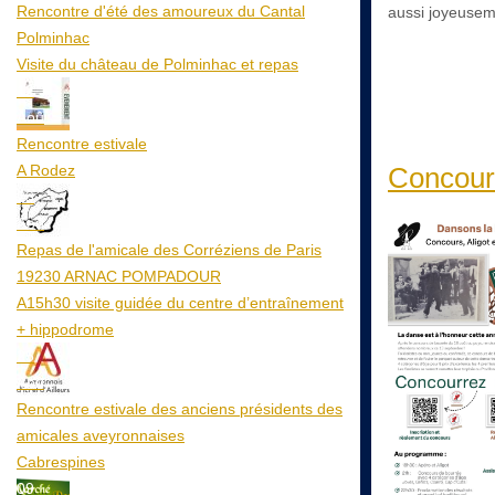
Rencontre d'été des amoureux du Cantal
aussi joyeusem
Polminhac
Visite du château de Polminhac et repas
12
Aoû
Rencontre estivale
A Rodez
Concour
23
Aoû
Repas de l'amicale des Corréziens de Paris
19230 ARNAC POMPADOUR
A15h30 visite guidée du centre d’entraînement
+ hippodrome
25
Aoû
Rencontre estivale des anciens présidents des
amicales aveyronnaises
Cabrespines
09