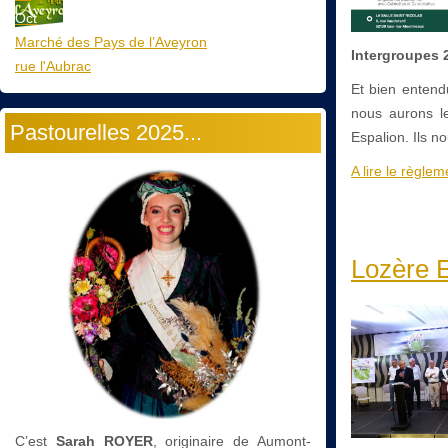
Oct
Marché des Pays de l’Aveyron
Intergroupes 
rue l'Aubrac
Et bien entend
nous aurons le
Pastourelles 2025...
Espalion. Ils n
A lire le règlem
Lozère E
C’est
Sarah ROYER
, originaire de Aumont-