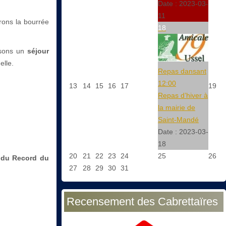
Date :
2023-03-
11
rons la bourrée
18
nisons un
séjour
elle.
Repas dansant
12:00
13
14
15
16
17
19
Repas d’hiver à
la mairie de
Saint-Mandé
Date :
2023-03-
18
20
21
22
23
24
25
26
i du Record du
27
28
29
30
31
Recensement des Cabrettaïres