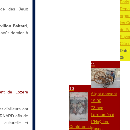
Paris
Repa
lenge des
Jeux
organ
les C
villon Baltard
,
de Pa
 août dernier à
Foyer
Cité 
Date 
05
11
10
rant de Lozère
Aligot dansant
19:00
73 ave
 d’ailleurs ont
Larroumès à
BERNARD afin de
L'Haÿ-les-
 culturelle et
Conférence
Roses