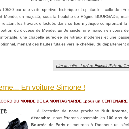
 10h30 par une visite sportive, historique et spirituelle : celle de l’Er
ant Mende, en majesté, sous la houlette de Régine BOURGADE, mai
s relatant les travaux effectués dans ce lieu mythique comprenant la 
le patron du diocèse de Mende, au 3è siècle, une maison en cours de
onfortable, une chapelle auréolée de vitraux modernes et une passer
tionnel, menant des hautes futaies vers le chef-lieu du département d
Lire la suite : Lozère Estivale/Prix du 
erne... En voiture Simone !
 RECORD DU MONDE DE LA MONTAGNARDE...pour un CENTENAIRE 
À l’occasion de notre prochaine
Nuit Arverne
décembre
, nous fêterons ensemble les
100 ans
de 
Bourrée de Paris
et mettrons à l’honneur un siècl