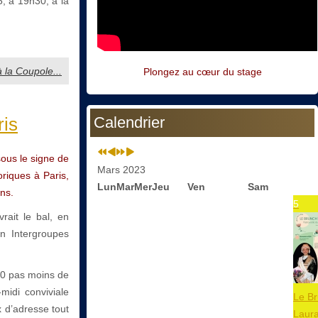
, à 19h30, à la
à la Coupole...
Plongez au cœur du stage
ris
Calendrier
ous le signe de
Mars 2023
oriques à Paris,
Lun
Mar
Mer
Jeu
Ven
Sam
ans.
5
rait le bal, en
n Intergroupes
30 pas moins de
midi conviviale
Le B
x d’adresse tout
Laur