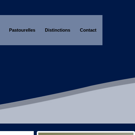
Pastourelles
Distinctions
Contact
Année
Mois
Année
Mois