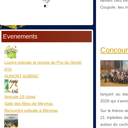
devant cent tr
Coupole, lieu 
Evenements
Concours
06
Aoû
Lozère estivale et remise du Prix du Genêt
d'Or
AUMONT AUBRAC
08
Aoû
lançant au st
Amicale 19 Ussel
2026 qui s’ann
Salle des fêtes de Meymac
Rencontre estivale à Meymac
Sur le thème d
10
21 triplettes 
Aoû
autour du cocho