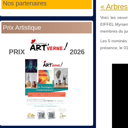
Nos partenaires
« Arbres
Voici les oeu
EIFFEL Myriam.
Prix Artistique
membres du ju
Les 5 nominés s
présence, le 0
PRIX
2026