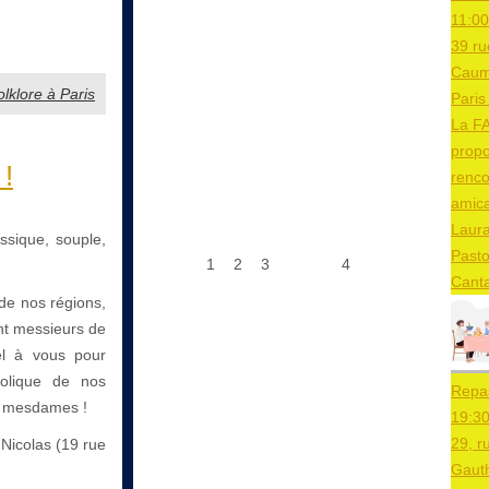
11:00
39 ru
Caum
lklore à Paris
Paris
La F
prop
!
renco
amica
Laura
ssique, souple,
Pasto
1
2
3
4
Canta
de nos régions,
nt messieurs de
el à vous pour
bolique de nos
Repa
, mesdames !
19:3
29, r
t-Nicolas (19 rue
Gaut