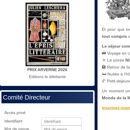
Et pour que to
tout compris
a
Le séjour com
🚌 Voyage en ca
🍷 La soirée
N
🏨 Retour de la 
PRIX ARVERNE 2026
🛏 Nuitée à l’hô
Editions le dilettante
🥐 Petit-déjeun
Un moment uniq
Comité Directeur
Monde de la 
Inscrivez-vous
Accès privé
Identifiant
Mot de passe