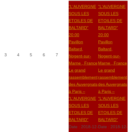
"L'AUVERGNE
"L'AUVERGNE
SOUS LES
SOUS LES
ETOILES DE
ETOILES DE
BALTARD"
BALTARD"
20:00
20:00
Pavillon
Pavillon
Baltard,
Baltard,
3
4
5
6
7
Nogent-sur-
Nogent-sur-
Marne , France
Marne , France
Le grand
Le grand
rassemblement
rassemblement
des Auvergnats
des Auvergnats
à Paris –
à Paris –
"L'AUVERGNE
"L'AUVERGNE
SOUS LES
SOUS LES
ETOILES DE
ETOILES DE
BALTARD"
BALTARD"
Date :
2018-12-
Date :
2018-12-