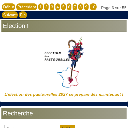
Début
Précédent
1
2
3
4
5
6
7
8
9
10
Page 6 sur 55
Suivant
Fin
Election !
L'éléction des pastourelles 2027 se prépare dès maintenant !
Recherche