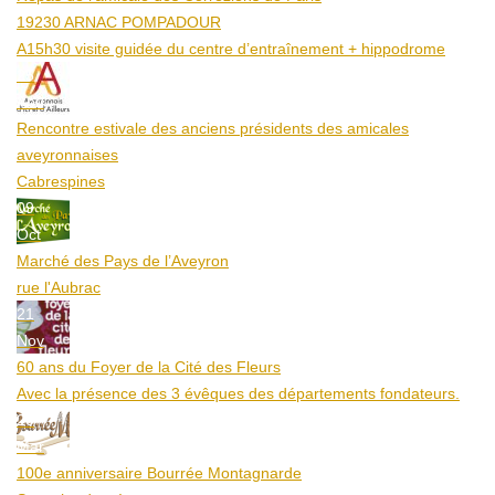
19230 ARNAC POMPADOUR
A15h30 visite guidée du centre d’entraînement + hippodrome
25
Aoû
Rencontre estivale des anciens présidents des amicales
aveyronnaises
Cabrespines
09
Oct
Marché des Pays de l’Aveyron
rue l'Aubrac
21
Nov
60 ans du Foyer de la Cité des Fleurs
Avec la présence des 3 évêques des départements fondateurs.
20
Mar
100e anniversaire Bourrée Montagnarde