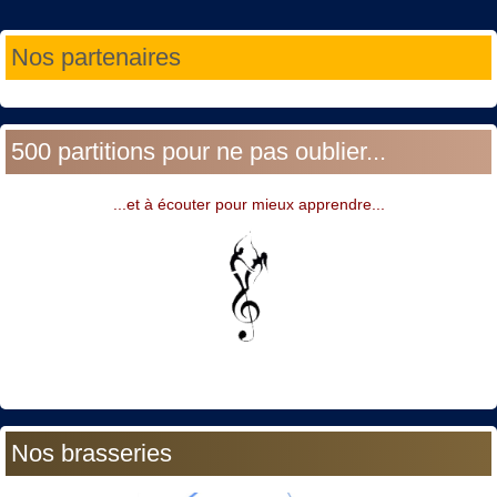
Année
Mois
Année
Mois
Nos partenaires
précédente
précédent
suivante
suivant
500 partitions pour ne pas oublier...
...et à écouter pour mieux apprendre...
Nos brasseries