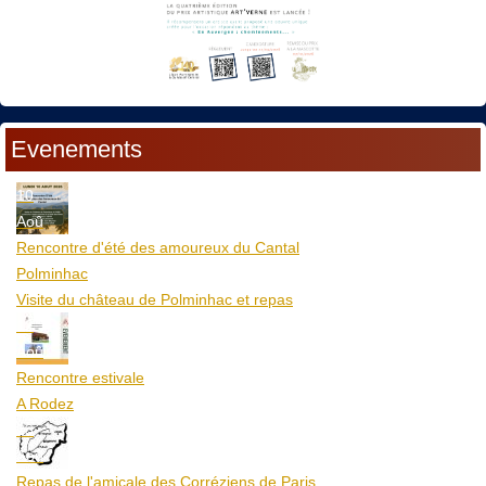
Evenements
10
Aoû
Rencontre d'été des amoureux du Cantal
Polminhac
Visite du château de Polminhac et repas
12
Aoû
Rencontre estivale
A Rodez
23
Aoû
Repas de l'amicale des Corréziens de Paris