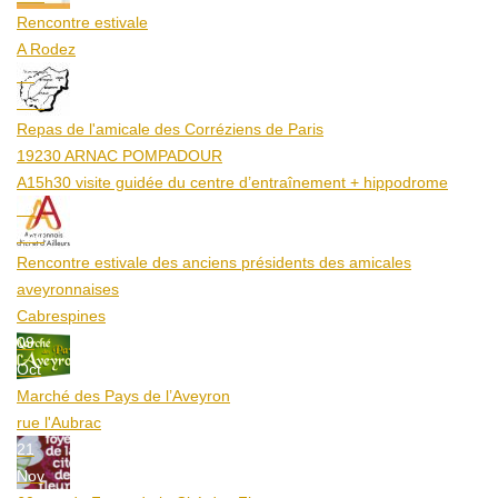
Rencontre estivale
A Rodez
23
Aoû
Repas de l'amicale des Corréziens de Paris
19230 ARNAC POMPADOUR
A15h30 visite guidée du centre d’entraînement + hippodrome
25
Aoû
Rencontre estivale des anciens présidents des amicales
aveyronnaises
Cabrespines
09
Oct
Marché des Pays de l’Aveyron
rue l'Aubrac
21
Nov