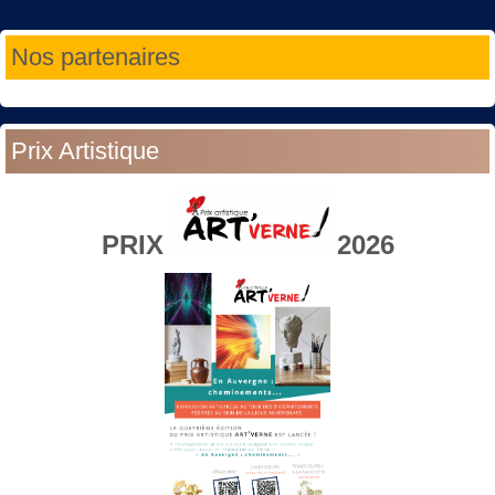
Année
Mois
Année
Mois
Nos partenaires
précédente
précédent
suivante
suivant
Prix Artistique
PRIX
2026