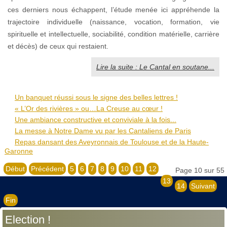
ces derniers nous échappent, l’étude menée ici appréhende la
trajectoire individuelle (naissance, vocation, formation, vie
spirituelle et intellectuelle, sociabilité, condition matérielle, carrière
et décès) de ceux qui restaient.
Lire la suite : Le Cantal en soutane...
Un banquet réussi sous le signe des belles lettres !
« L’Or des rivières » ou…La Creuse au cœur !
Une ambiance constructive et conviviale à la fois...
La messe à Notre Dame vu par les Cantaliens de Paris
Repas dansant des Aveyronnais de Toulouse et de la Haute-
Garonne
Début
Précédent
5
6
7
8
9
10
11
12
Page 10 sur 55
13
14
Suivant
Fin
Election !