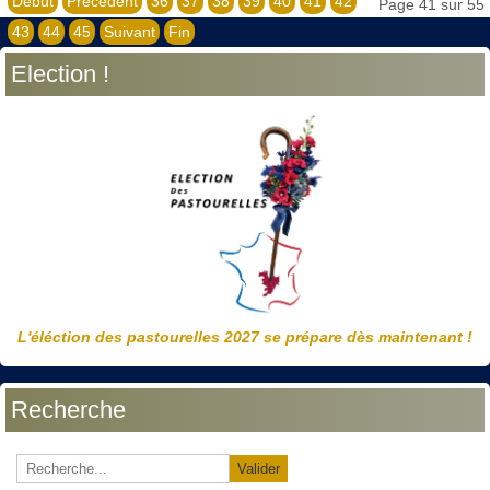
Début
Précédent
36
37
38
39
40
41
42
Page 41 sur 55
43
44
45
Suivant
Fin
Election !
L'éléction des pastourelles 2027 se prépare dès maintenant !
Recherche
Valider