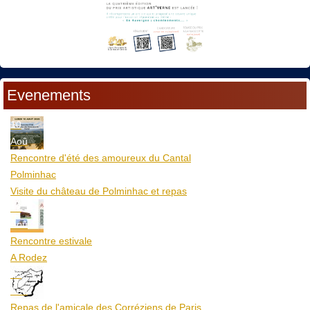
Evenements
10
Aoû
Rencontre d'été des amoureux du Cantal
Polminhac
Visite du château de Polminhac et repas
12
Aoû
Rencontre estivale
A Rodez
23
Aoû
Repas de l'amicale des Corréziens de Paris