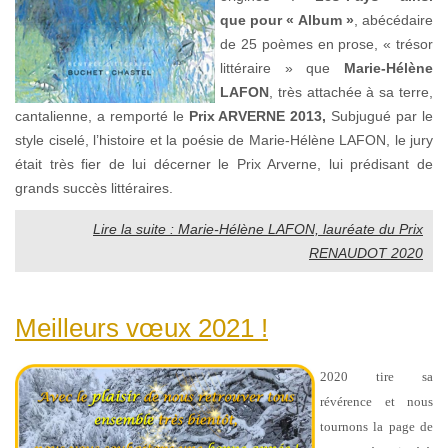
que pour « Album »
, abécédaire
de 25 poèmes en prose, « trésor
littéraire » que
Marie-Hélène
LAFON
, très attachée à sa terre,
cantalienne, a remporté le
Prix ARVERNE 2013,
Subjugué par le
style ciselé, l’histoire et la poésie de Marie-Hélène LAFON, le jury
était très fier de lui décerner le Prix Arverne, lui prédisant de
grands succès littéraires.
Lire la suite : Marie-Hélène LAFON, lauréate du Prix
RENAUDOT 2020
Meilleurs vœux 2021 !
2020 tire sa
révérence et nous
tournons la page de