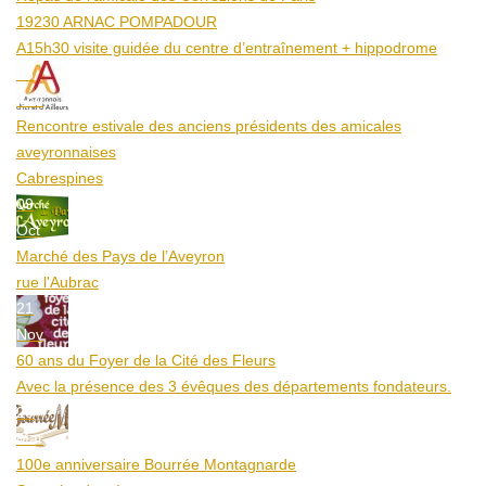
19230 ARNAC POMPADOUR
A15h30 visite guidée du centre d’entraînement + hippodrome
25
Aoû
Rencontre estivale des anciens présidents des amicales
aveyronnaises
Cabrespines
09
Oct
Marché des Pays de l’Aveyron
rue l'Aubrac
21
Nov
60 ans du Foyer de la Cité des Fleurs
Avec la présence des 3 évêques des départements fondateurs.
20
Mar
100e anniversaire Bourrée Montagnarde