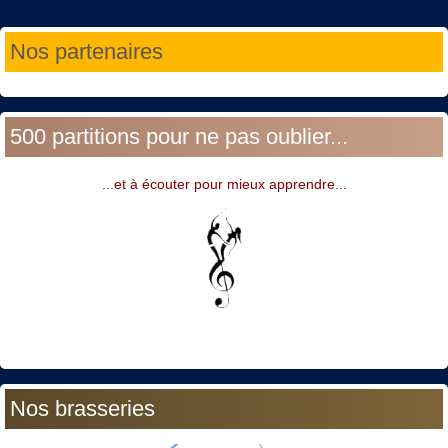
Année
Mois
Année
Mois
Nos partenaires
précédente
précédent
suivante
suivant
500 partitions pour ne pas oublier...
...et à écouter pour mieux apprendre...
Nos brasseries