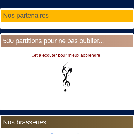
Année
Mois
Année
Mois
Nos partenaires
précédente
précédent
suivante
suivant
500 partitions pour ne pas oublier...
...et à écouter pour mieux apprendre...
Nos brasseries