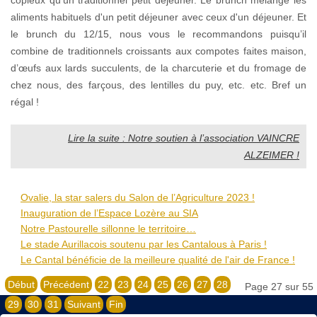
aliments habituels d'un petit déjeuner avec ceux d'un déjeuner. Et
le brunch du 12/15, nous vous le recommandons puisqu’il
combine de traditionnels croissants aux compotes faites maison,
d’œufs aux lards succulents, de la charcuterie et du fromage de
chez nous, des farçous, des lentilles du puy, etc. etc. Bref un
régal !
Lire la suite : Notre soutien à l’association VAINCRE
ALZEIMER !
Ovalie, la star salers du Salon de l’Agriculture 2023 !
Inauguration de l’Espace Lozère au SIA
Notre Pastourelle sillonne le territoire…
Le stade Aurillacois soutenu par les Cantalous à Paris !
Le Cantal bénéficie de la meilleure qualité de l'air de France !
Début
Précédent
22
23
24
25
26
27
28
Page 27 sur 55
29
30
31
Suivant
Fin