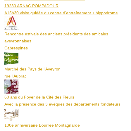
19230 ARNAC POMPADOUR
A15h30 visite guidée du centre d’entraînement + hippodrome
25
Aoû
Rencontre estivale des anciens présidents des amicales
aveyronnaises
Cabrespines
09
Oct
Marché des Pays de l’Aveyron
rue l'Aubrac
21
Nov
60 ans du Foyer de la Cité des Fleurs
Avec la présence des 3 évêques des départements fondateurs.
20
Mar
100e anniversaire Bourrée Montagnarde