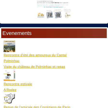
Evenements
10
Aoû
Rencontre d'été des amoureux du Cantal
Polminhac
Visite du château de Polminhac et repas
12
Aoû
Rencontre estivale
A Rodez
23
Aoû
Repas de l'amicale des Corréziens de Paris