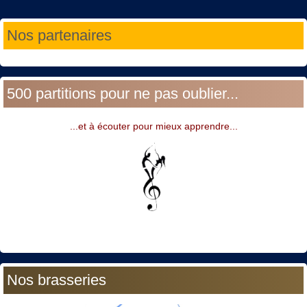
Année
Mois
Année
Mois
Nos partenaires
précédente
précédent
suivante
suivant
500 partitions pour ne pas oublier...
...et à écouter pour mieux apprendre...
Nos brasseries