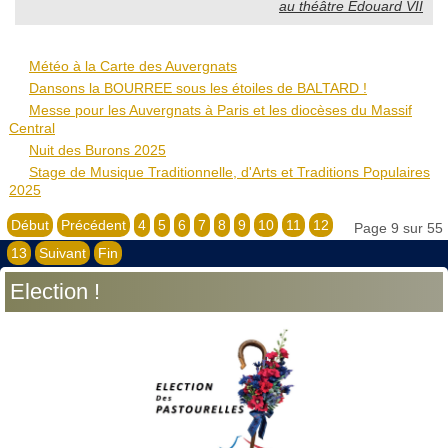
au théâtre Édouard VII
Météo à la Carte des Auvergnats
Dansons la BOURREE sous les étoiles de BALTARD !
Messe pour les Auvergnats à Paris et les diocèses du Massif
Central
Nuit des Burons 2025
Stage de Musique Traditionnelle, d'Arts et Traditions Populaires
2025
Début
Précédent
4
5
6
7
8
9
10
11
12
Page 9 sur 55
13
Suivant
Fin
Election !