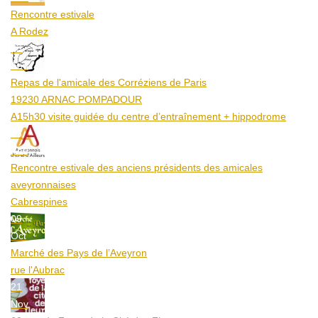
Rencontre estivale
A Rodez
23
Aoû
Repas de l'amicale des Corréziens de Paris
19230 ARNAC POMPADOUR
A15h30 visite guidée du centre d’entraînement + hippodrome
25
Aoû
Rencontre estivale des anciens présidents des amicales
aveyronnaises
Cabrespines
09
Oct
Marché des Pays de l’Aveyron
rue l'Aubrac
21
Nov