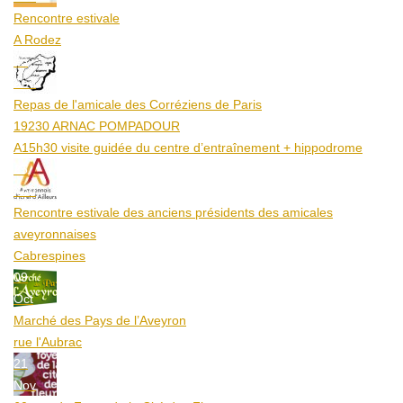
Rencontre estivale
A Rodez
23
Aoû
Repas de l'amicale des Corréziens de Paris
19230 ARNAC POMPADOUR
A15h30 visite guidée du centre d’entraînement + hippodrome
25
Aoû
Rencontre estivale des anciens présidents des amicales
aveyronnaises
Cabrespines
09
Oct
Marché des Pays de l’Aveyron
rue l'Aubrac
21
Nov