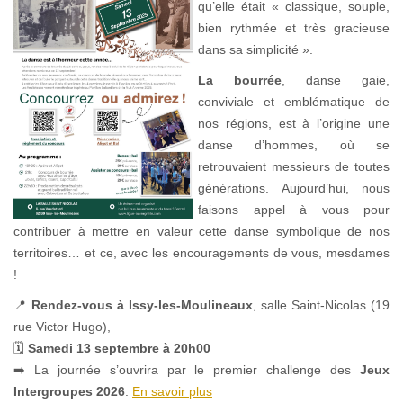
qu’elle était « classique, souple,
bien rythmée et très gracieuse
dans sa simplicité ».
La bourrée
, danse gaie,
conviviale et emblématique de
nos régions, est à l’origine une
danse d’hommes, où se
retrouvaient messieurs de toutes
générations. Aujourd’hui, nous
faisons appel à vous pour
contribuer à mettre en valeur cette danse symbolique de nos
territoires… et ce, avec les encouragements de vous, mesdames
!
📍
Rendez-vous à Issy-les-Moulineaux
, salle Saint-Nicolas (19
rue Victor Hugo),
🗓
Samedi 13 septembre à 20h00
➡️ La journée s’ouvrira par le premier challenge des
Jeux
Intergroupes 2026
.
En savoir plus