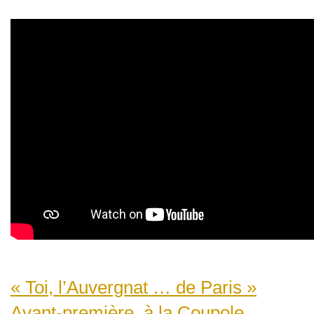
« Toi, l’Auvergnat … de Paris »
Avant-première, à la Coupole...