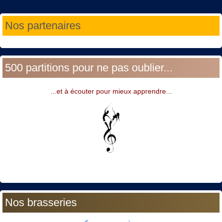
Année
Mois
Année
Mois
Nos partenaires
précédente
précédent
suivante
suivant
500 partitions pour ne pas oublier...
...et à écouter pour mieux apprendre...
Nos brasseries