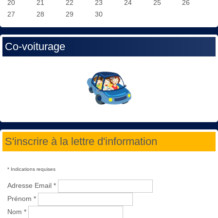
20
21
22
23
24
25
26
27
28
29
30
Co-voiturage
S'inscrire à la lettre d'information
*
Indications requises
Adresse Email
*
Prénom
*
Nom
*