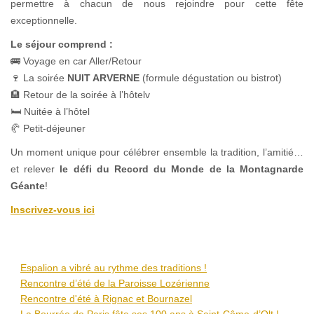
permettre à chacun de nous rejoindre pour cette fête
exceptionnelle.
Le séjour comprend :
🚌 Voyage en car Aller/Retour
🍷 La soirée
NUIT ARVERNE
(formule dégustation ou bistrot)
🏨 Retour de la soirée à l’hôtelv
🛏 Nuitée à l’hôtel
🥐 Petit-déjeuner
Un moment unique pour célébrer ensemble la tradition, l’amitié…
et relever
le défi du Record du Monde de la Montagnarde
Géante
!
Inscrivez-vous ici
Espalion a vibré au rythme des traditions !
Rencontre d’été de la Paroisse Lozérienne
Rencontre d'été à Rignac et Bournazel
La Bourrée de Paris fête ses 100 ans à Saint-Côme-d’Olt !