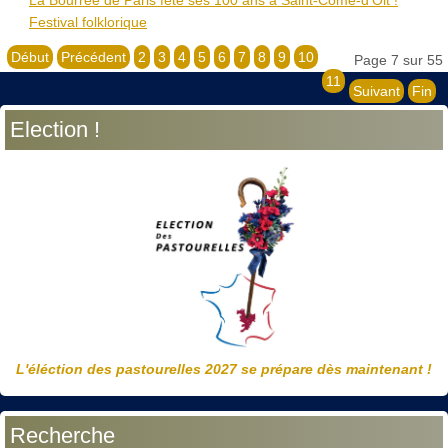
Festival folklorique
Début
Précédent
2
3
4
5
6
7
8
9
10
Page 7 sur 55
11
Suivant
Fin
Election !
L'éléction des pastourelles 2027 se prépare dès maintenant !
Recherche