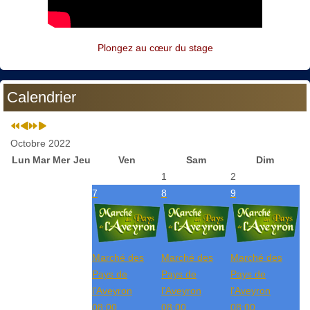
Plongez au cœur du stage
Calendrier
Octobre 2022
Lun
Mar
Mer
Jeu
Ven
Sam
Dim
1
2
7
8
9
Marché des
Marché des
Marché des
Pays de
Pays de
Pays de
l'Aveyron
l'Aveyron
l'Aveyron
08:00
08:00
08:00