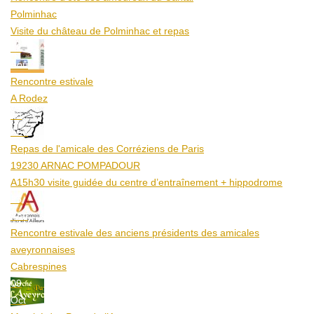
Polminhac
Visite du château de Polminhac et repas
12
Aoû
Rencontre estivale
A Rodez
23
Aoû
Repas de l'amicale des Corréziens de Paris
19230 ARNAC POMPADOUR
A15h30 visite guidée du centre d’entraînement + hippodrome
25
Aoû
Rencontre estivale des anciens présidents des amicales
aveyronnaises
Cabrespines
09
Oct