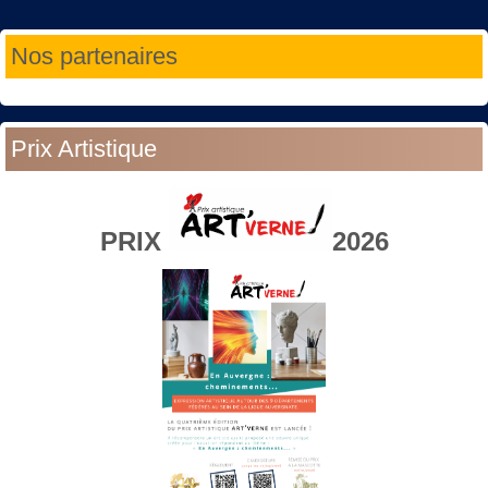
Année
Mois
Année
Mois
Nos partenaires
précédente
précédent
suivante
suivant
Prix Artistique
PRIX
2026