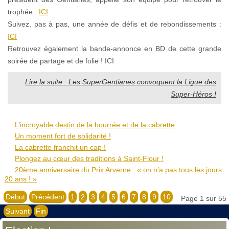
trophée :
ICI
Suivez, pas à pas, une année de défis et de rebondissements :
ICI
Retrouvez également la bande-annonce en BD de cette grande
soirée de partage et de folie ! ICI
Lire la suite : Les SuperGentianes convoquent la Ligue des
Super-Héros !
L’incroyable destin de la bourrée et de la cabrette
Un moment fort de solidarité !
La cabrette franchit un cap !
Plongez au cœur des traditions à Saint-Flour !
20ème anniversaire du Prix Arverne : « on n’a pas tous les jours
20 ans ! »
Début
Précédent
1
2
3
4
5
6
7
8
9
10
Page 1 sur 55
Suivant
Fin