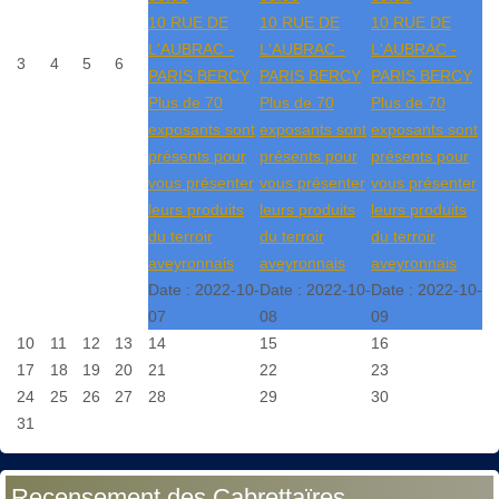
10 RUE DE
10 RUE DE
10 RUE DE
L'AUBRAC -
L'AUBRAC -
L'AUBRAC -
3
4
5
6
PARIS BERCY
PARIS BERCY
PARIS BERCY
Plus de 70
Plus de 70
Plus de 70
exposants sont
exposants sont
exposants sont
présents pour
présents pour
présents pour
vous présenter
vous présenter
vous présenter
leurs produits
leurs produits
leurs produits
du terroir
du terroir
du terroir
aveyronnais
aveyronnais
aveyronnais
Date :
2022-10-
Date :
2022-10-
Date :
2022-10-
07
08
09
10
11
12
13
14
15
16
17
18
19
20
21
22
23
24
25
26
27
28
29
30
31
Recensement des Cabrettaïres